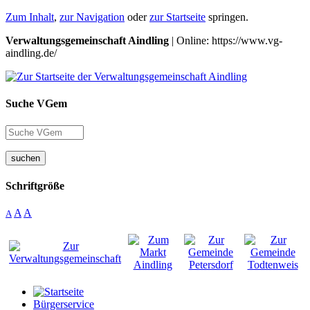
Zum Inhalt
,
zur Navigation
oder
zur Startseite
springen.
Verwaltungsgemeinschaft Aindling
| Online: https://www.vg-
aindling.de/
Suche VGem
suchen
Schriftgröße
A
A
A
Bürgerservice