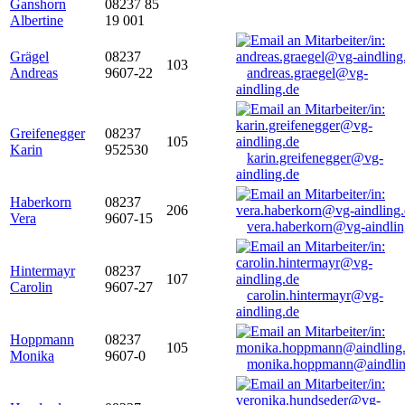
Ganshorn
08237 85
Albertine
19 001
Grägel
08237
103
Andreas
9607-22
andreas.graegel@vg-
aindling.de
Greifenegger
08237
105
Karin
952530
karin.greifenegger@vg-
aindling.de
Haberkorn
08237
206
Vera
9607-15
vera.haberkorn@vg-aindlin
Hintermayr
08237
107
Carolin
9607-27
carolin.hintermayr@vg-
aindling.de
Hoppmann
08237
105
Monika
9607-0
monika.hoppmann@aindlin