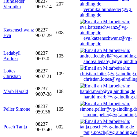
Hundseder
08237
207
Veronika
9607-14
veronika.hundseder@vg-
aindling.de
Katzenschwanz
08237
008
Eva
9607-29
eva.katzenschwanz@vg-
aindling.de
Ledabyll
08237
105
Andrea
9607-0
andrea.ledabyll@vg-aindli
Lottes
08237
109
Christian
9607-21
christian.lottes@vg-aindlin
08237
Marb Harald
108
9607-38
harald.marb@vg-aindling.d
08237
Peller Simone
105
959156
simone.peller@vg-aindling
08237
Posch Tanja
002
9607-40
tanja.posch@vg-aindling.d