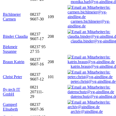
monika.barl@vg-aindling.d
Bichlmeier
08237
109
Carmen
9607-30
carmen.bichlmeier@vg-
aindling.de
08237
Binder Claudia
208
9607-17
claudia.binder@vg-aindling
Birkmeir
08237 95
Susanne
27 55
08237
Braun Katrin
208
9607-16
katrin.braun@vg-aindling.
08237
Christ Peter
101
9607-12
peter.christ@vg-aindling.de
0821
fly-tech IT
207111-
GmbH
29
datenschutz@vg-aindling.d
Gamperl
08237
Elisabeth
9607-36
archiv@aindling.de