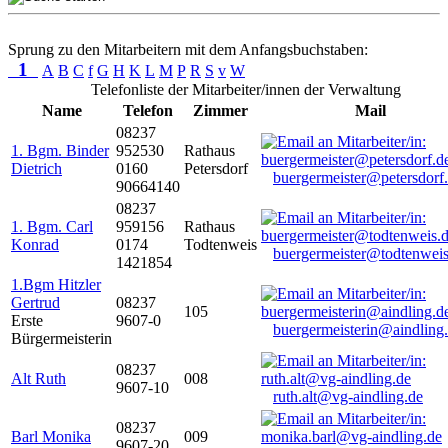
Sprung zu den Mitarbeitern mit dem Anfangsbuchstaben:
1
A
B
C
f
G
H
K
L
M
P
R
S
v
W
Telefonliste der Mitarbeiter/innen der Verwaltung
Name
Telefon
Zimmer
Mail
08237
1. Bgm. Binder
952530
Rathaus
Dietrich
0160
Petersdorf
buergermeister@petersdorf
90664140
08237
1. Bgm. Carl
959156
Rathaus
Konrad
0174
Todtenweis
buergermeister@todtenweis
1421854
1.Bgm Hitzler
Gertrud
08237
105
Erste
9607-0
buergermeisterin@aindling
Bürgermeisterin
08237
Alt Ruth
008
9607-10
ruth.alt@vg-aindling.de
08237
Barl Monika
009
9607-20