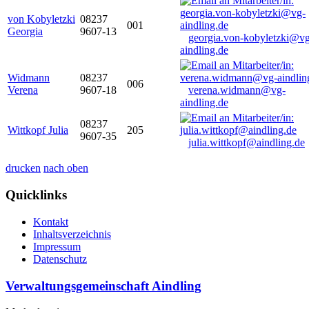
von Kobyletzki
08237
001
Georgia
9607-13
georgia.von-kobyletzki@vg
aindling.de
Widmann
08237
006
Verena
9607-18
verena.widmann@vg-
aindling.de
08237
Wittkopf Julia
205
9607-35
julia.wittkopf@aindling.de
drucken
nach oben
Quicklinks
Kontakt
Inhaltsverzeichnis
Impressum
Datenschutz
Verwaltungsgemeinschaft Aindling