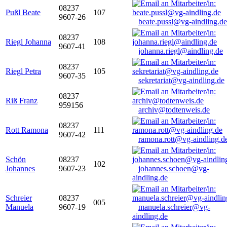
08237
Pußl Beate
107
9607-26
beate.pussl@vg-aindling.de
08237
Riegl Johanna
108
9607-41
johanna.riegl@aindling.de
08237
Riegl Petra
105
9607-35
sekretariat@vg-aindling.de
08237
Riß Franz
959156
archiv@todtenweis.de
08237
Rott Ramona
111
9607-42
ramona.rott@vg-aindling.d
Schön
08237
102
Johannes
9607-23
johannes.schoen@vg-
aindling.de
Schreier
08237
005
Manuela
9607-19
manuela.schreier@vg-
aindling.de