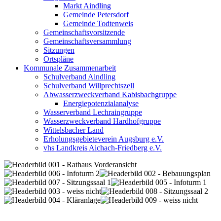
Markt Aindling
Gemeinde Petersdorf
Gemeinde Todtenweis
Gemeinschaftsvorsitzende
Gemeinschaftsversammlung
Sitzungen
Ortspläne
Kommunale Zusammenarbeit
Schulverband Aindling
Schulverband Willprechtszell
Abwasserzweckverband Kabisbachgruppe
Energiepotenzialanalyse
Wasserverband Lechraingruppe
Wasserzweckverband Hardhofgruppe
Wittelsbacher Land
Erholungsgebieteverein Augsburg e.V.
vhs Landkreis Aichach-Friedberg e.V.