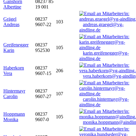
Ganshorn
08237 85
Albertine
19 001
Grägel
08237
103
Andreas
9607-22
andreas.graegel@vg-
aindling.de
Greifenegger
08237
105
Karin
952530
karin.greifenegger@vg-
aindling.de
Haberkorn
08237
206
Vera
9607-15
vera.haberkorn@vg-aindlin
Hintermayr
08237
107
Carolin
9607-27
carolin.hintermayr@vg-
aindling.de
Hoppmann
08237
105
Monika
9607-0
monika.hoppmann@aindlin