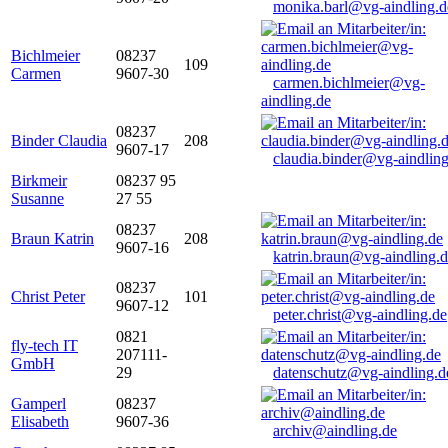
monika.barl@vg-aindling.d
Bichlmeier
08237
109
Carmen
9607-30
carmen.bichlmeier@vg-
aindling.de
08237
Binder Claudia
208
9607-17
claudia.binder@vg-aindling
Birkmeir
08237 95
Susanne
27 55
08237
Braun Katrin
208
9607-16
katrin.braun@vg-aindling.
08237
Christ Peter
101
9607-12
peter.christ@vg-aindling.de
0821
fly-tech IT
207111-
GmbH
29
datenschutz@vg-aindling.d
Gamperl
08237
Elisabeth
9607-36
archiv@aindling.de