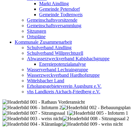
Markt Aindling
Gemeinde Petersdorf
Gemeinde Todtenweis
Gemeinschaftsvorsitzende
Gemeinschaftsversammlung
Sitzungen
Ortspläne
Kommunale Zusammenarbeit
Schulverband Aindling
Schulverband Willprechtszell
Abwasserzweckverband Kabisbachgruppe
Energiepotenzialanalyse
Wasserverband Lechraingruppe
Wasserzweckverband Hardhofgruppe
Wittelsbacher Land
Erholungsgebieteverein Augsburg e.V.
vhs Landkreis Aichach-Friedberg e.V.