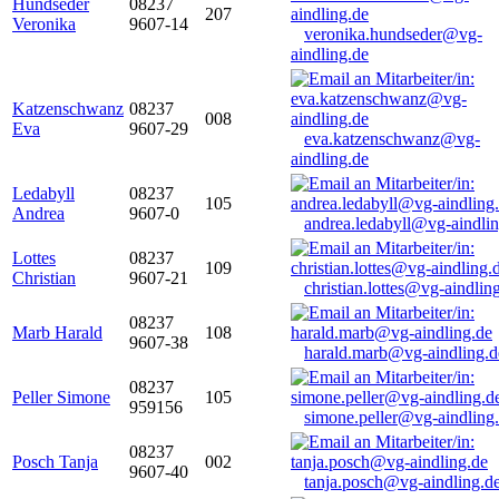
Hundseder
08237
207
Veronika
9607-14
veronika.hundseder@vg-
aindling.de
Katzenschwanz
08237
008
Eva
9607-29
eva.katzenschwanz@vg-
aindling.de
Ledabyll
08237
105
Andrea
9607-0
andrea.ledabyll@vg-aindli
Lottes
08237
109
Christian
9607-21
christian.lottes@vg-aindlin
08237
Marb Harald
108
9607-38
harald.marb@vg-aindling.d
08237
Peller Simone
105
959156
simone.peller@vg-aindling
08237
Posch Tanja
002
9607-40
tanja.posch@vg-aindling.d