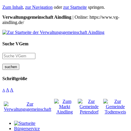
Zum Inhalt
,
zur Navigation
oder
zur Startseite
springen.
Verwaltungsgemeinschaft Aindling
| Online: https://www.vg-
aindling.de/
Suche VGem
suchen
Schriftgröße
A
A
A
Bürgerservice