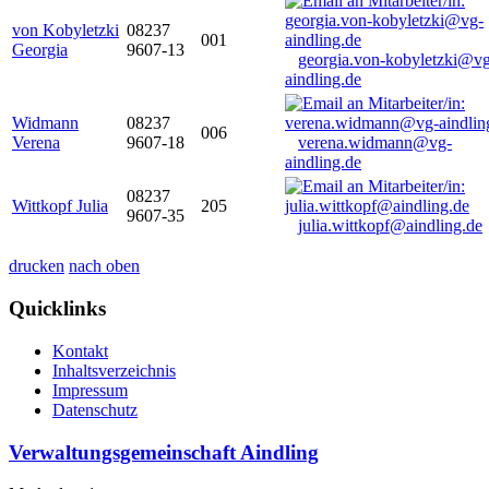
von Kobyletzki
08237
001
Georgia
9607-13
georgia.von-kobyletzki@vg
aindling.de
Widmann
08237
006
Verena
9607-18
verena.widmann@vg-
aindling.de
08237
Wittkopf Julia
205
9607-35
julia.wittkopf@aindling.de
drucken
nach oben
Quicklinks
Kontakt
Inhaltsverzeichnis
Impressum
Datenschutz
Verwaltungsgemeinschaft Aindling