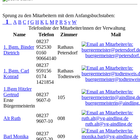
Sprung zu den Mitarbeitern mit dem Anfangsbuchstaben:
1
A
B
C
f
G
H
K
L
M
P
R
S
v
W
Telefonliste der Mitarbeiter/innen der Verwaltung
Name
Telefon
Zimmer
Mail
08237
1. Bgm. Binder
952530
Rathaus
Dietrich
0160
Petersdorf
buergermeister@petersdorf
90664140
08237
1. Bgm. Carl
959156
Rathaus
Konrad
0174
Todtenweis
buergermeister@todtenweis
1421854
1.Bgm Hitzler
Gertrud
08237
105
Erste
9607-0
buergermeisterin@aindling
Bürgermeisterin
08237
Alt Ruth
008
9607-10
ruth.alt@vg-aindling.de
08237
Barl Monika
009
9607-20