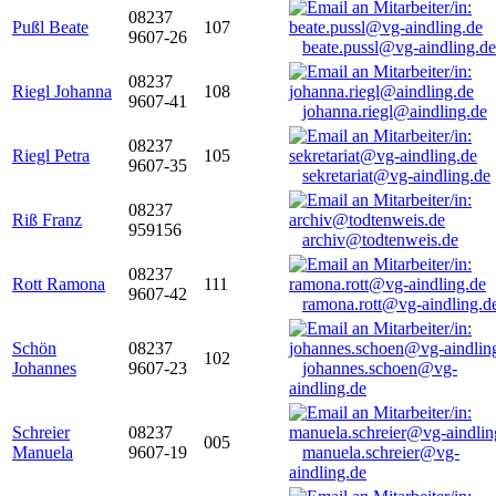
08237
Pußl Beate
107
9607-26
beate.pussl@vg-aindling.de
08237
Riegl Johanna
108
9607-41
johanna.riegl@aindling.de
08237
Riegl Petra
105
9607-35
sekretariat@vg-aindling.de
08237
Riß Franz
959156
archiv@todtenweis.de
08237
Rott Ramona
111
9607-42
ramona.rott@vg-aindling.d
Schön
08237
102
Johannes
9607-23
johannes.schoen@vg-
aindling.de
Schreier
08237
005
Manuela
9607-19
manuela.schreier@vg-
aindling.de