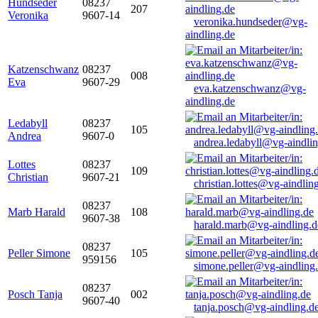
Hundseder
08237
207
Veronika
9607-14
veronika.hundseder@vg-
aindling.de
Katzenschwanz
08237
008
Eva
9607-29
eva.katzenschwanz@vg-
aindling.de
Ledabyll
08237
105
Andrea
9607-0
andrea.ledabyll@vg-aindli
Lottes
08237
109
Christian
9607-21
christian.lottes@vg-aindlin
08237
Marb Harald
108
9607-38
harald.marb@vg-aindling.d
08237
Peller Simone
105
959156
simone.peller@vg-aindling
08237
Posch Tanja
002
9607-40
tanja.posch@vg-aindling.d