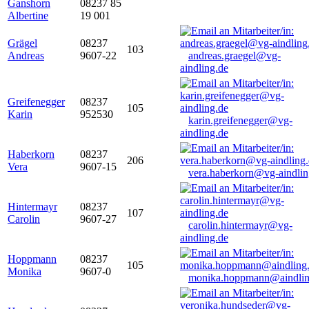
Ganshorn
08237 85
Albertine
19 001
Grägel
08237
103
Andreas
9607-22
andreas.graegel@vg-
aindling.de
Greifenegger
08237
105
Karin
952530
karin.greifenegger@vg-
aindling.de
Haberkorn
08237
206
Vera
9607-15
vera.haberkorn@vg-aindlin
Hintermayr
08237
107
Carolin
9607-27
carolin.hintermayr@vg-
aindling.de
Hoppmann
08237
105
Monika
9607-0
monika.hoppmann@aindlin