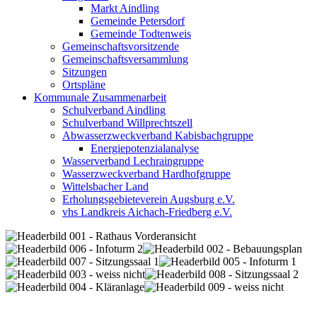
Markt Aindling
Gemeinde Petersdorf
Gemeinde Todtenweis
Gemeinschaftsvorsitzende
Gemeinschaftsversammlung
Sitzungen
Ortspläne
Kommunale Zusammenarbeit
Schulverband Aindling
Schulverband Willprechtszell
Abwasserzweckverband Kabisbachgruppe
Energiepotenzialanalyse
Wasserverband Lechraingruppe
Wasserzweckverband Hardhofgruppe
Wittelsbacher Land
Erholungsgebieteverein Augsburg e.V.
vhs Landkreis Aichach-Friedberg e.V.