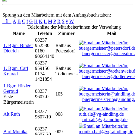
Sprung zu den Mitarbeitern mit dem Anfangsbuchstaben:
1
A
B
C
f
G
H
K
L
M
P
R
S
v
W
Telefonliste der Mitarbeiter/innen der Verwaltung
Name
Telefon
Zimmer
Mail
08237
1. Bgm. Binder
952530
Rathaus
Dietrich
0160
Petersdorf
buergermeister@petersdorf
90664140
08237
1. Bgm. Carl
959156
Rathaus
Konrad
0174
Todtenweis
buergermeister@todtenweis
1421854
1.Bgm Hitzler
Gertrud
08237
105
Erste
9607-0
buergermeisterin@aindling
Bürgermeisterin
08237
Alt Ruth
008
9607-10
ruth.alt@vg-aindling.de
08237
Barl Monika
009
9607-20