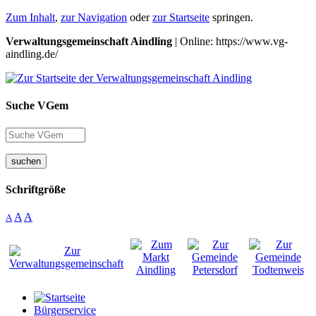
Zum Inhalt
,
zur Navigation
oder
zur Startseite
springen.
Verwaltungsgemeinschaft Aindling
| Online: https://www.vg-
aindling.de/
Suche VGem
suchen
Schriftgröße
A
A
A
Bürgerservice