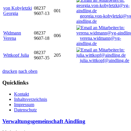
von Kobyletzki
08237
001
Georgia
9607-13
georgia.von-kobyletzki@vg
aindling.de
Widmann
08237
006
Verena
9607-18
verena.widmann@vg-
aindling.de
08237
Wittkopf Julia
205
9607-35
julia.wittkopf@aindling.de
drucken
nach oben
Quicklinks
Kontakt
Inhaltsverzeichnis
Impressum
Datenschutz
Verwaltungsgemeinschaft Aindling