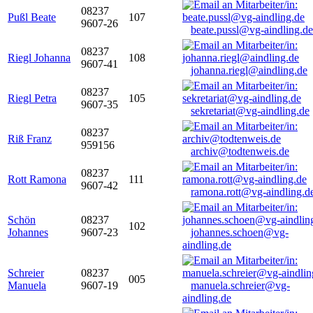
08237
Pußl Beate
107
9607-26
beate.pussl@vg-aindling.de
08237
Riegl Johanna
108
9607-41
johanna.riegl@aindling.de
08237
Riegl Petra
105
9607-35
sekretariat@vg-aindling.de
08237
Riß Franz
959156
archiv@todtenweis.de
08237
Rott Ramona
111
9607-42
ramona.rott@vg-aindling.d
Schön
08237
102
Johannes
9607-23
johannes.schoen@vg-
aindling.de
Schreier
08237
005
Manuela
9607-19
manuela.schreier@vg-
aindling.de