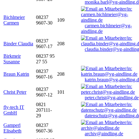
monika.barl@vg-aindling.d
Bichlmeier
08237
109
Carmen
9607-30
carmen.bichlmeier@vg-
aindling.de
08237
Binder Claudia
208
9607-17
claudia.binder@vg-aindling
Birkmeir
08237 95
Susanne
27 55
08237
Braun Katrin
208
9607-16
katrin.braun@vg-aindling.
08237
Christ Peter
101
9607-12
peter.christ@vg-aindling.de
0821
fly-tech IT
207111-
GmbH
29
datenschutz@vg-aindling.d
Gamperl
08237
Elisabeth
9607-36
archiv@aindling.de