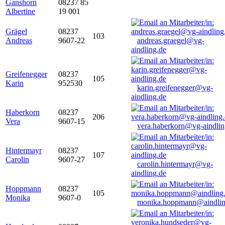
Ganshorn
08237 85
Albertine
19 001
Grägel
08237
103
Andreas
9607-22
andreas.graegel@vg-
aindling.de
Greifenegger
08237
105
Karin
952530
karin.greifenegger@vg-
aindling.de
Haberkorn
08237
206
Vera
9607-15
vera.haberkorn@vg-aindlin
Hintermayr
08237
107
Carolin
9607-27
carolin.hintermayr@vg-
aindling.de
Hoppmann
08237
105
Monika
9607-0
monika.hoppmann@aindlin