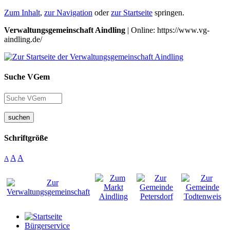
Zum Inhalt
,
zur Navigation
oder
zur Startseite
springen.
Verwaltungsgemeinschaft Aindling
| Online: https://www.vg-
aindling.de/
Suche VGem
suchen
Schriftgröße
A
A
A
Bürgerservice