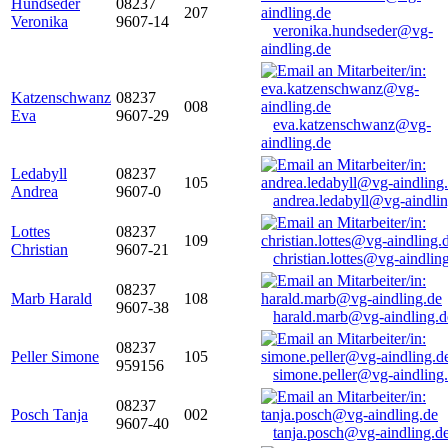
Hundseder
08237
207
Veronika
9607-14
veronika.hundseder@vg-
aindling.de
Katzenschwanz
08237
008
Eva
9607-29
eva.katzenschwanz@vg-
aindling.de
Ledabyll
08237
105
Andrea
9607-0
andrea.ledabyll@vg-aindli
Lottes
08237
109
Christian
9607-21
christian.lottes@vg-aindlin
08237
Marb Harald
108
9607-38
harald.marb@vg-aindling.d
08237
Peller Simone
105
959156
simone.peller@vg-aindling
08237
Posch Tanja
002
9607-40
tanja.posch@vg-aindling.d