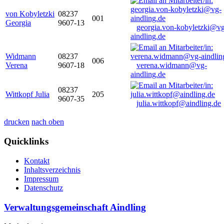
von Kobyletzki
08237
001
Georgia
9607-13
georgia.von-kobyletzki@vg
aindling.de
Widmann
08237
006
Verena
9607-18
verena.widmann@vg-
aindling.de
08237
Wittkopf Julia
205
9607-35
julia.wittkopf@aindling.de
drucken
nach oben
Quicklinks
Kontakt
Inhaltsverzeichnis
Impressum
Datenschutz
Verwaltungsgemeinschaft Aindling