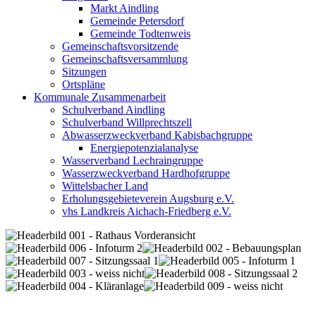
Markt Aindling
Gemeinde Petersdorf
Gemeinde Todtenweis
Gemeinschaftsvorsitzende
Gemeinschaftsversammlung
Sitzungen
Ortspläne
Kommunale Zusammenarbeit
Schulverband Aindling
Schulverband Willprechtszell
Abwasserzweckverband Kabisbachgruppe
Energiepotenzialanalyse
Wasserverband Lechraingruppe
Wasserzweckverband Hardhofgruppe
Wittelsbacher Land
Erholungsgebieteverein Augsburg e.V.
vhs Landkreis Aichach-Friedberg e.V.