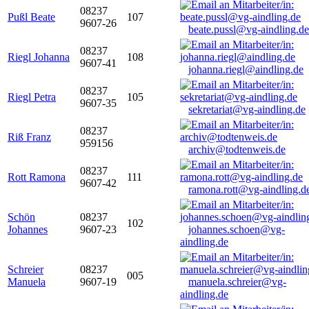
08237
Pußl Beate
107
9607-26
beate.pussl@vg-aindling.de
08237
Riegl Johanna
108
9607-41
johanna.riegl@aindling.de
08237
Riegl Petra
105
9607-35
sekretariat@vg-aindling.de
08237
Riß Franz
959156
archiv@todtenweis.de
08237
Rott Ramona
111
9607-42
ramona.rott@vg-aindling.d
Schön
08237
102
Johannes
9607-23
johannes.schoen@vg-
aindling.de
Schreier
08237
005
Manuela
9607-19
manuela.schreier@vg-
aindling.de