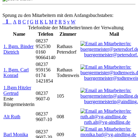
Sprung zu den Mitarbeitern mit dem Anfangsbuchstaben:
1
A
B
C
f
G
H
K
L
M
P
R
S
v
W
Telefonliste der Mitarbeiter/innen der Verwaltung
Name
Telefon
Zimmer
Mail
08237
1. Bgm. Binder
952530
Rathaus
Dietrich
0160
Petersdorf
buergermeister@petersdorf
90664140
08237
1. Bgm. Carl
959156
Rathaus
Konrad
0174
Todtenweis
buergermeister@todtenweis
1421854
1.Bgm Hitzler
Gertrud
08237
105
Erste
9607-0
buergermeisterin@aindling
Bürgermeisterin
08237
Alt Ruth
008
9607-10
ruth.alt@vg-aindling.de
08237
Barl Monika
009
9607-20