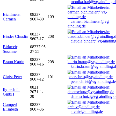
monika.barl@vg-aindling.d
Bichlmeier
08237
109
Carmen
9607-30
carmen.bichlmeier@vg-
aindling.de
08237
Binder Claudia
208
9607-17
claudia.binder@vg-aindling
Birkmeir
08237 95
Susanne
27 55
08237
Braun Katrin
208
9607-16
katrin.braun@vg-aindling.
08237
Christ Peter
101
9607-12
peter.christ@vg-aindling.de
0821
fly-tech IT
207111-
GmbH
29
datenschutz@vg-aindling.d
Gamperl
08237
Elisabeth
9607-36
archiv@aindling.de