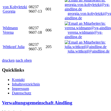
von Kobyletzki
08237
001
Georgia
9607-13
georgia.von-kobyletzki@vg
aindling.de
Widmann
08237
006
Verena
9607-18
verena.widmann@vg-
aindling.de
08237
Wittkopf Julia
205
9607-35
julia.wittkopf@aindling.de
drucken
nach oben
Quicklinks
Kontakt
Inhaltsverzeichnis
Impressum
Datenschutz
Verwaltungsgemeinschaft Aindling