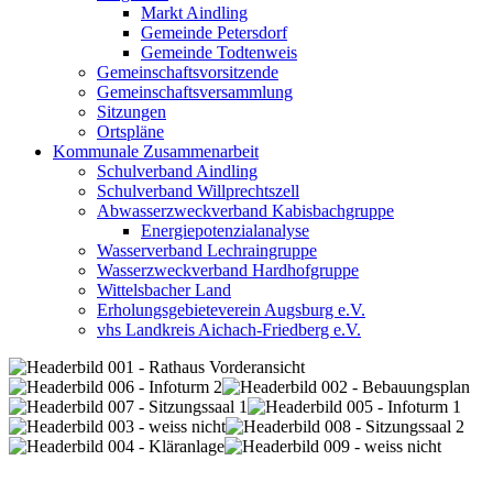
Markt Aindling
Gemeinde Petersdorf
Gemeinde Todtenweis
Gemeinschaftsvorsitzende
Gemeinschaftsversammlung
Sitzungen
Ortspläne
Kommunale Zusammenarbeit
Schulverband Aindling
Schulverband Willprechtszell
Abwasserzweckverband Kabisbachgruppe
Energiepotenzialanalyse
Wasserverband Lechraingruppe
Wasserzweckverband Hardhofgruppe
Wittelsbacher Land
Erholungsgebieteverein Augsburg e.V.
vhs Landkreis Aichach-Friedberg e.V.