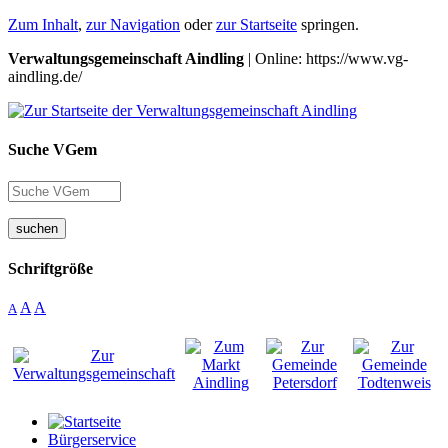
Zum Inhalt
,
zur Navigation
oder
zur Startseite
springen.
Verwaltungsgemeinschaft Aindling
| Online: https://www.vg-
aindling.de/
Suche VGem
suchen
Schriftgröße
A
A
A
Bürgerservice