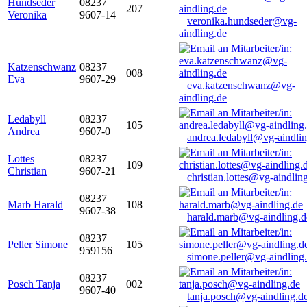
Hundseder
08237
207
Veronika
9607-14
veronika.hundseder@vg-
aindling.de
Katzenschwanz
08237
008
Eva
9607-29
eva.katzenschwanz@vg-
aindling.de
Ledabyll
08237
105
Andrea
9607-0
andrea.ledabyll@vg-aindli
Lottes
08237
109
Christian
9607-21
christian.lottes@vg-aindlin
08237
Marb Harald
108
9607-38
harald.marb@vg-aindling.d
08237
Peller Simone
105
959156
simone.peller@vg-aindling
08237
Posch Tanja
002
9607-40
tanja.posch@vg-aindling.d