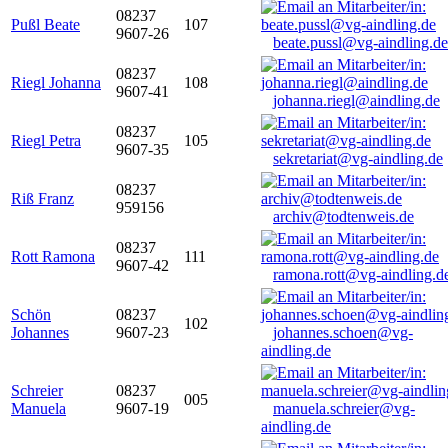
08237
Pußl Beate
107
9607-26
beate.pussl@vg-aindling.de
08237
Riegl Johanna
108
9607-41
johanna.riegl@aindling.de
08237
Riegl Petra
105
9607-35
sekretariat@vg-aindling.de
08237
Riß Franz
959156
archiv@todtenweis.de
08237
Rott Ramona
111
9607-42
ramona.rott@vg-aindling.d
Schön
08237
102
Johannes
9607-23
johannes.schoen@vg-
aindling.de
Schreier
08237
005
Manuela
9607-19
manuela.schreier@vg-
aindling.de