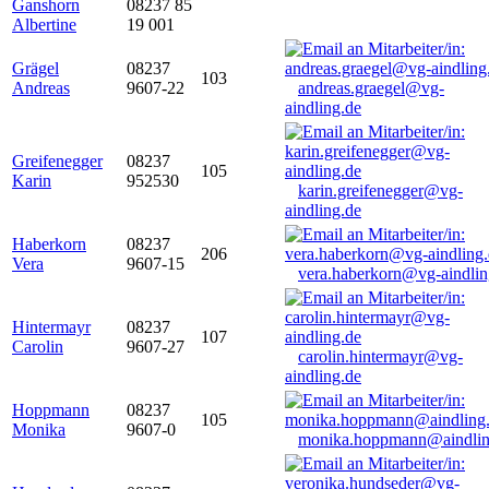
Ganshorn
08237 85
Albertine
19 001
Grägel
08237
103
Andreas
9607-22
andreas.graegel@vg-
aindling.de
Greifenegger
08237
105
Karin
952530
karin.greifenegger@vg-
aindling.de
Haberkorn
08237
206
Vera
9607-15
vera.haberkorn@vg-aindlin
Hintermayr
08237
107
Carolin
9607-27
carolin.hintermayr@vg-
aindling.de
Hoppmann
08237
105
Monika
9607-0
monika.hoppmann@aindlin