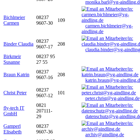
monika.barl@vg-aindling.d
Bichlmeier
08237
109
Carmen
9607-30
carmen.bichlmeier@vg-
aindling.de
08237
Binder Claudia
208
9607-17
claudia.binder@vg-aindling
Birkmeir
08237 95
Susanne
27 55
08237
Braun Katrin
208
9607-16
katrin.braun@vg-aindling.
08237
Christ Peter
101
9607-12
peter.christ@vg-aindling.de
0821
fly-tech IT
207111-
GmbH
29
datenschutz@vg-aindling.d
Gamperl
08237
Elisabeth
9607-36
archiv@aindling.de