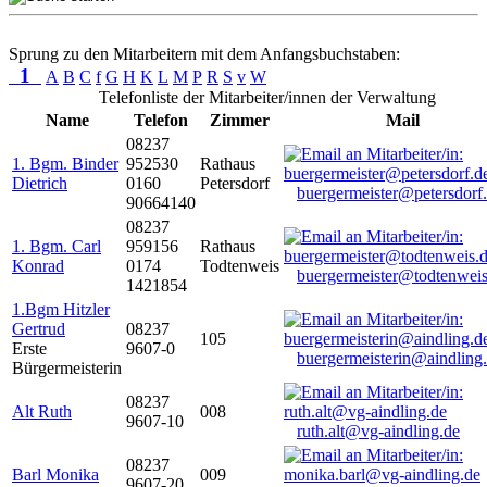
Sprung zu den Mitarbeitern mit dem Anfangsbuchstaben:
1
A
B
C
f
G
H
K
L
M
P
R
S
v
W
Telefonliste der Mitarbeiter/innen der Verwaltung
Name
Telefon
Zimmer
Mail
08237
1. Bgm. Binder
952530
Rathaus
Dietrich
0160
Petersdorf
buergermeister@petersdorf
90664140
08237
1. Bgm. Carl
959156
Rathaus
Konrad
0174
Todtenweis
buergermeister@todtenweis
1421854
1.Bgm Hitzler
Gertrud
08237
105
Erste
9607-0
buergermeisterin@aindling
Bürgermeisterin
08237
Alt Ruth
008
9607-10
ruth.alt@vg-aindling.de
08237
Barl Monika
009
9607-20