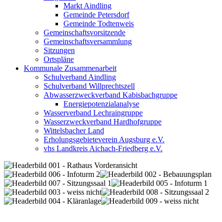
Markt Aindling
Gemeinde Petersdorf
Gemeinde Todtenweis
Gemeinschaftsvorsitzende
Gemeinschaftsversammlung
Sitzungen
Ortspläne
Kommunale Zusammenarbeit
Schulverband Aindling
Schulverband Willprechtszell
Abwasserzweckverband Kabisbachgruppe
Energiepotenzialanalyse
Wasserverband Lechraingruppe
Wasserzweckverband Hardhofgruppe
Wittelsbacher Land
Erholungsgebieteverein Augsburg e.V.
vhs Landkreis Aichach-Friedberg e.V.