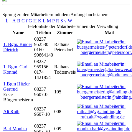
Sprung zu den Mitarbeitern mit dem Anfangsbuchstaben:
1
A
B
C
f
G
H
K
L
M
P
R
S
v
W
Telefonliste der Mitarbeiter/innen der Verwaltung
Name
Telefon
Zimmer
Mail
08237
1. Bgm. Binder
952530
Rathaus
Dietrich
0160
Petersdorf
buergermeister@petersdorf
90664140
08237
1. Bgm. Carl
959156
Rathaus
Konrad
0174
Todtenweis
buergermeister@todtenweis
1421854
1.Bgm Hitzler
Gertrud
08237
105
Erste
9607-0
buergermeisterin@aindling
Bürgermeisterin
08237
Alt Ruth
008
9607-10
ruth.alt@vg-aindling.de
08237
Barl Monika
009
9607-20