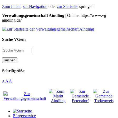
Zum Inhalt
,
zur Navigation
oder
zur Startseite
springen.
Verwaltungsgemeinschaft Aindling
| Online: https://www.vg-
aindling.de/
Suche VGem
suchen
Schriftgröße
A
A
A
Bürgerservice