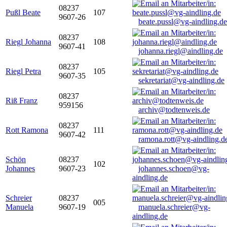
08237
Pußl Beate
107
9607-26
beate.pussl@vg-aindling.de
08237
Riegl Johanna
108
9607-41
johanna.riegl@aindling.de
08237
Riegl Petra
105
9607-35
sekretariat@vg-aindling.de
08237
Riß Franz
959156
archiv@todtenweis.de
08237
Rott Ramona
111
9607-42
ramona.rott@vg-aindling.d
Schön
08237
102
Johannes
9607-23
johannes.schoen@vg-
aindling.de
Schreier
08237
005
Manuela
9607-19
manuela.schreier@vg-
aindling.de