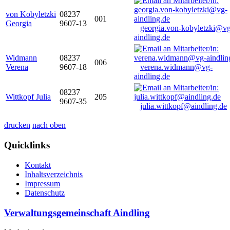
von Kobyletzki
08237
001
Georgia
9607-13
georgia.von-kobyletzki@vg
aindling.de
Widmann
08237
006
Verena
9607-18
verena.widmann@vg-
aindling.de
08237
Wittkopf Julia
205
9607-35
julia.wittkopf@aindling.de
drucken
nach oben
Quicklinks
Kontakt
Inhaltsverzeichnis
Impressum
Datenschutz
Verwaltungsgemeinschaft Aindling