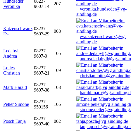
Hundseder
08237
207
Veronika
9607-14
veronika.hundseder@vg-
aindling.de
Katzenschwanz
08237
008
Eva
9607-29
eva.katzenschwanz@vg-
aindling.de
Ledabyll
08237
105
Andrea
9607-0
andrea.ledabyll@vg-aindli
Lottes
08237
109
Christian
9607-21
christian.lottes@vg-aindlin
08237
Marb Harald
108
9607-38
harald.marb@vg-aindling.d
08237
Peller Simone
105
959156
simone.peller@vg-aindling
08237
Posch Tanja
002
9607-40
tanja.posch@vg-aindling.d