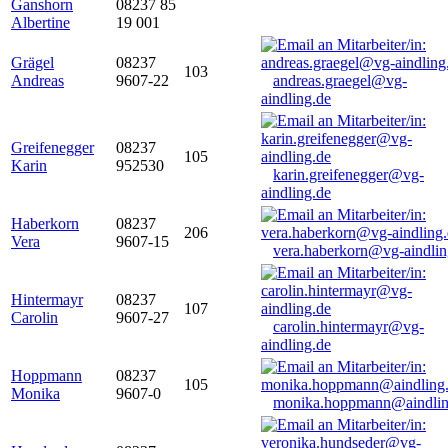
Ganshorn
08237 85
Albertine
19 001
Grägel
08237
103
Andreas
9607-22
andreas.graegel@vg-
aindling.de
Greifenegger
08237
105
Karin
952530
karin.greifenegger@vg-
aindling.de
Haberkorn
08237
206
Vera
9607-15
vera.haberkorn@vg-aindlin
Hintermayr
08237
107
Carolin
9607-27
carolin.hintermayr@vg-
aindling.de
Hoppmann
08237
105
Monika
9607-0
monika.hoppmann@aindlin