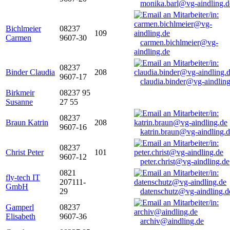
monika.barl@vg-aindling.d
Bichlmeier
08237
109
Carmen
9607-30
carmen.bichlmeier@vg-
aindling.de
08237
Binder Claudia
208
9607-17
claudia.binder@vg-aindling
Birkmeir
08237 95
Susanne
27 55
08237
Braun Katrin
208
9607-16
katrin.braun@vg-aindling.
08237
Christ Peter
101
9607-12
peter.christ@vg-aindling.de
0821
fly-tech IT
207111-
GmbH
29
datenschutz@vg-aindling.d
Gamperl
08237
Elisabeth
9607-36
archiv@aindling.de