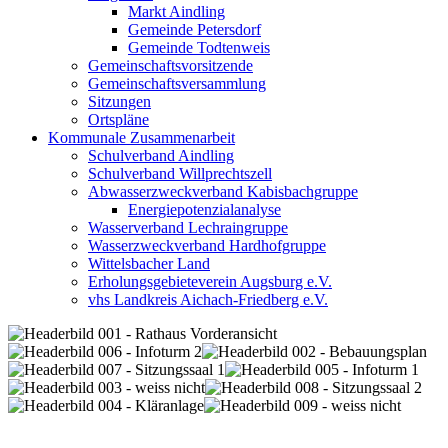
Markt Aindling
Gemeinde Petersdorf
Gemeinde Todtenweis
Gemeinschaftsvorsitzende
Gemeinschaftsversammlung
Sitzungen
Ortspläne
Kommunale Zusammenarbeit
Schulverband Aindling
Schulverband Willprechtszell
Abwasserzweckverband Kabisbachgruppe
Energiepotenzialanalyse
Wasserverband Lechraingruppe
Wasserzweckverband Hardhofgruppe
Wittelsbacher Land
Erholungsgebieteverein Augsburg e.V.
vhs Landkreis Aichach-Friedberg e.V.