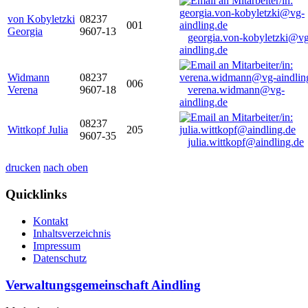
von Kobyletzki
08237
001
Georgia
9607-13
georgia.von-kobyletzki@vg
aindling.de
Widmann
08237
006
Verena
9607-18
verena.widmann@vg-
aindling.de
08237
Wittkopf Julia
205
9607-35
julia.wittkopf@aindling.de
drucken
nach oben
Quicklinks
Kontakt
Inhaltsverzeichnis
Impressum
Datenschutz
Verwaltungsgemeinschaft Aindling