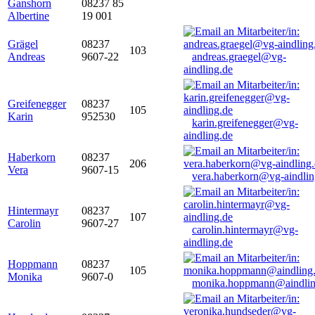
Ganshorn
08237 85
Albertine
19 001
Grägel
08237
103
Andreas
9607-22
andreas.graegel@vg-
aindling.de
Greifenegger
08237
105
Karin
952530
karin.greifenegger@vg-
aindling.de
Haberkorn
08237
206
Vera
9607-15
vera.haberkorn@vg-aindlin
Hintermayr
08237
107
Carolin
9607-27
carolin.hintermayr@vg-
aindling.de
Hoppmann
08237
105
Monika
9607-0
monika.hoppmann@aindlin