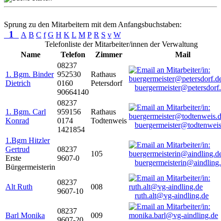
Sprung zu den Mitarbeitern mit dem Anfangsbuchstaben:
1
A
B
C
f
G
H
K
L
M
P
R
S
v
W
Telefonliste der Mitarbeiter/innen der Verwaltung
Name
Telefon
Zimmer
Mail
08237
1. Bgm. Binder
952530
Rathaus
Dietrich
0160
Petersdorf
buergermeister@petersdorf
90664140
08237
1. Bgm. Carl
959156
Rathaus
Konrad
0174
Todtenweis
buergermeister@todtenweis
1421854
1.Bgm Hitzler
Gertrud
08237
105
Erste
9607-0
buergermeisterin@aindling
Bürgermeisterin
08237
Alt Ruth
008
9607-10
ruth.alt@vg-aindling.de
08237
Barl Monika
009
9607-20