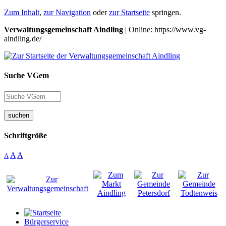
Zum Inhalt
,
zur Navigation
oder
zur Startseite
springen.
Verwaltungsgemeinschaft Aindling
| Online: https://www.vg-
aindling.de/
Suche VGem
suchen
Schriftgröße
A
A
A
Bürgerservice