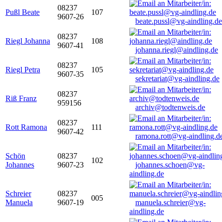
08237
Pußl Beate
107
9607-26
beate.pussl@vg-aindling.de
08237
Riegl Johanna
108
9607-41
johanna.riegl@aindling.de
08237
Riegl Petra
105
9607-35
sekretariat@vg-aindling.de
08237
Riß Franz
959156
archiv@todtenweis.de
08237
Rott Ramona
111
9607-42
ramona.rott@vg-aindling.d
Schön
08237
102
Johannes
9607-23
johannes.schoen@vg-
aindling.de
Schreier
08237
005
Manuela
9607-19
manuela.schreier@vg-
aindling.de