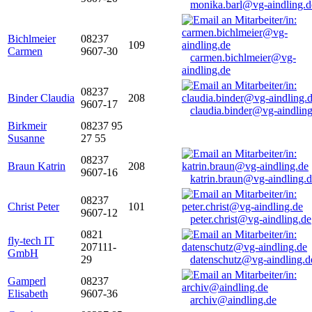
monika.barl@vg-aindling.d
Bichlmeier
08237
109
Carmen
9607-30
carmen.bichlmeier@vg-
aindling.de
08237
Binder Claudia
208
9607-17
claudia.binder@vg-aindling
Birkmeir
08237 95
Susanne
27 55
08237
Braun Katrin
208
9607-16
katrin.braun@vg-aindling.
08237
Christ Peter
101
9607-12
peter.christ@vg-aindling.de
0821
fly-tech IT
207111-
GmbH
29
datenschutz@vg-aindling.d
Gamperl
08237
Elisabeth
9607-36
archiv@aindling.de