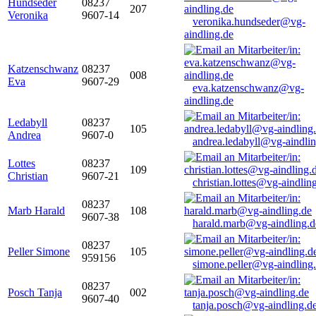
Hundseder
08237
207
Veronika
9607-14
veronika.hundseder@vg-
aindling.de
Katzenschwanz
08237
008
Eva
9607-29
eva.katzenschwanz@vg-
aindling.de
Ledabyll
08237
105
Andrea
9607-0
andrea.ledabyll@vg-aindli
Lottes
08237
109
Christian
9607-21
christian.lottes@vg-aindlin
08237
Marb Harald
108
9607-38
harald.marb@vg-aindling.d
08237
Peller Simone
105
959156
simone.peller@vg-aindling
08237
Posch Tanja
002
9607-40
tanja.posch@vg-aindling.d