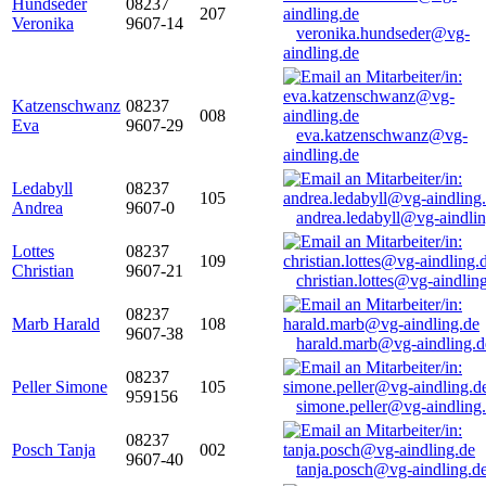
Hundseder
08237
207
Veronika
9607-14
veronika.hundseder@vg-
aindling.de
Katzenschwanz
08237
008
Eva
9607-29
eva.katzenschwanz@vg-
aindling.de
Ledabyll
08237
105
Andrea
9607-0
andrea.ledabyll@vg-aindli
Lottes
08237
109
Christian
9607-21
christian.lottes@vg-aindlin
08237
Marb Harald
108
9607-38
harald.marb@vg-aindling.d
08237
Peller Simone
105
959156
simone.peller@vg-aindling
08237
Posch Tanja
002
9607-40
tanja.posch@vg-aindling.d