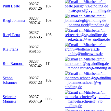
08237
Pußl Beate
107
9607-26
beate.pussl@vg-aindling.de
08237
Riegl Johanna
108
9607-41
johanna.riegl@aindling.de
08237
Riegl Petra
105
9607-35
sekretariat@vg-aindling.de
08237
Riß Franz
959156
archiv@todtenweis.de
08237
Rott Ramona
111
9607-42
ramona.rott@vg-aindling.d
Schön
08237
102
Johannes
9607-23
johannes.schoen@vg-
aindling.de
Schreier
08237
005
Manuela
9607-19
manuela.schreier@vg-
aindling.de