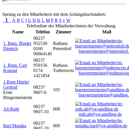
Sprung zu den Mitarbeitern mit dem Anfangsbuchstaben:
1
A
B
C
f
G
H
K
L
M
P
R
S
v
W
Telefonliste der Mitarbeiter/innen der Verwaltung
Name
Telefon
Zimmer
Mail
08237
1. Bgm. Binder
952530
Rathaus
Dietrich
0160
Petersdorf
buergermeister@petersdorf
90664140
08237
1. Bgm. Carl
959156
Rathaus
Konrad
0174
Todtenweis
buergermeister@todtenweis
1421854
1.Bgm Hitzler
Gertrud
08237
105
Erste
9607-0
buergermeisterin@aindling
Bürgermeisterin
08237
Alt Ruth
008
9607-10
ruth.alt@vg-aindling.de
08237
Barl Monika
009
9607-20