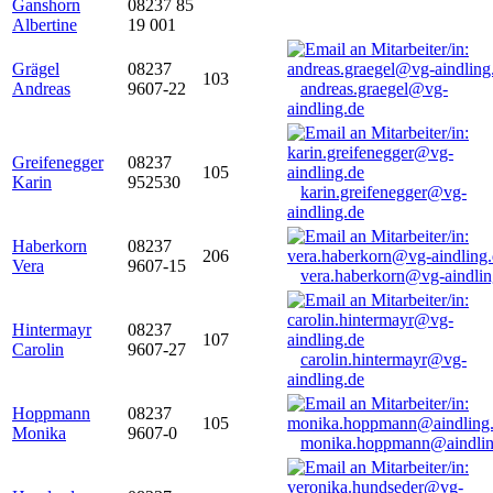
Ganshorn
08237 85
Albertine
19 001
Grägel
08237
103
Andreas
9607-22
andreas.graegel@vg-
aindling.de
Greifenegger
08237
105
Karin
952530
karin.greifenegger@vg-
aindling.de
Haberkorn
08237
206
Vera
9607-15
vera.haberkorn@vg-aindlin
Hintermayr
08237
107
Carolin
9607-27
carolin.hintermayr@vg-
aindling.de
Hoppmann
08237
105
Monika
9607-0
monika.hoppmann@aindlin