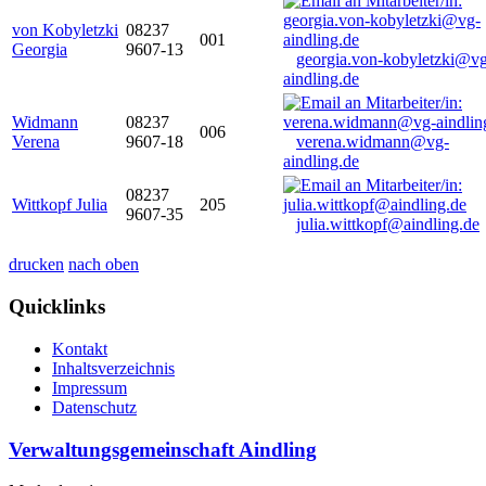
von Kobyletzki
08237
001
Georgia
9607-13
georgia.von-kobyletzki@vg
aindling.de
Widmann
08237
006
Verena
9607-18
verena.widmann@vg-
aindling.de
08237
Wittkopf Julia
205
9607-35
julia.wittkopf@aindling.de
drucken
nach oben
Quicklinks
Kontakt
Inhaltsverzeichnis
Impressum
Datenschutz
Verwaltungsgemeinschaft Aindling