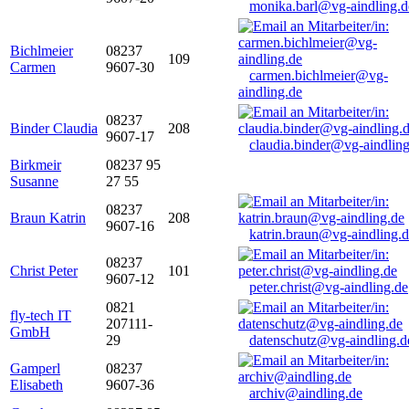
monika.barl@vg-aindling.d
Bichlmeier
08237
109
Carmen
9607-30
carmen.bichlmeier@vg-
aindling.de
08237
Binder Claudia
208
9607-17
claudia.binder@vg-aindling
Birkmeir
08237 95
Susanne
27 55
08237
Braun Katrin
208
9607-16
katrin.braun@vg-aindling.
08237
Christ Peter
101
9607-12
peter.christ@vg-aindling.de
0821
fly-tech IT
207111-
GmbH
29
datenschutz@vg-aindling.d
Gamperl
08237
Elisabeth
9607-36
archiv@aindling.de