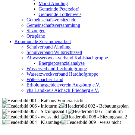
Markt Aindling
Gemeinde Petersdorf
Gemeinde Todtenweis
Gemeinschaftsvorsitzende
Gemeinschaftsversammlung
Sitzungen
Ortspläne
Kommunale Zusammenarbeit
Schulverband Aindling
Schulverband Willprechtszell
Abwasserzweckverband Kabisbachgruppe
Energiepotenzialanalyse
Wasserverband Lechraingruppe
Wasserzweckverband Hardhofgruppe
Wittelsbacher Land
Erholungsgebieteverein Augsburg e.V.
vhs Landkreis Aichach-Friedberg e.V.