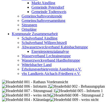
Markt Aindling
Gemeinde Petersdorf
Gemeinde Todtenweis
Gemeinschaftsvorsitzende
Gemeinschaftsversammlung
Sitzungen
Ortspläne
Kommunale Zusammenarbeit
Schulverband Aindling
Schulverband Willprechtszell
Abwasserzweckverband Kabisbachgruppe
Energiepotenzialanalyse
Wasserverband Lechraingruppe
Wasserzweckverband Hardhofgruppe
Wittelsbacher Land
Erholungsgebieteverein Augsburg e.V.
vhs Landkreis Aichach-Friedberg e.V.