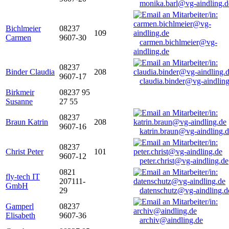
monika.barl@vg-aindling.d
Bichlmeier
08237
109
Carmen
9607-30
carmen.bichlmeier@vg-
aindling.de
08237
Binder Claudia
208
9607-17
claudia.binder@vg-aindling
Birkmeir
08237 95
Susanne
27 55
08237
Braun Katrin
208
9607-16
katrin.braun@vg-aindling.
08237
Christ Peter
101
9607-12
peter.christ@vg-aindling.de
0821
fly-tech IT
207111-
GmbH
29
datenschutz@vg-aindling.d
Gamperl
08237
Elisabeth
9607-36
archiv@aindling.de