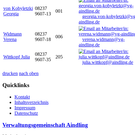
von Kobyletzki
08237
001
Georgia
9607-13
georgia.von-kobyletzki@vg
aindling.de
Widmann
08237
006
Verena
9607-18
verena.widmann@vg-
aindling.de
08237
Wittkopf Julia
205
9607-35
julia.wittkopf@aindling.de
drucken
nach oben
Quicklinks
Kontakt
Inhaltsverzeichnis
Impressum
Datenschutz
Verwaltungsgemeinschaft Aindling