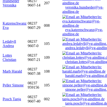
Hundseder
08237
207
Veronika
9607-14
veronika.hundseder@vg-
aindling.de
Katzenschwanz
08237
008
Eva
9607-29
eva.katzenschwanz@vg-
aindling.de
Ledabyll
08237
105
Andrea
9607-0
andrea.ledabyll@vg-aindli
Lottes
08237
109
Christian
9607-21
christian.lottes@vg-aindlin
08237
Marb Harald
108
9607-38
harald.marb@vg-aindling.d
08237
Peller Simone
105
959156
simone.peller@vg-aindling
08237
Posch Tanja
002
9607-40
tanja.posch@vg-aindling.d