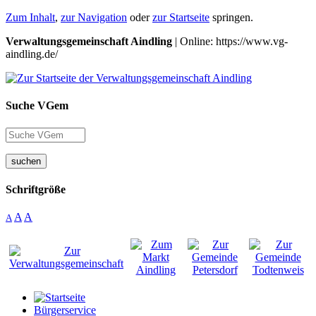
Zum Inhalt
,
zur Navigation
oder
zur Startseite
springen.
Verwaltungsgemeinschaft Aindling
| Online: https://www.vg-
aindling.de/
Suche VGem
suchen
Schriftgröße
A
A
A
Bürgerservice