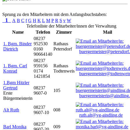
Sprung zu den Mitarbeitern mit dem Anfangsbuchstaben:
1
A
B
C
f
G
H
K
L
M
P
R
S
v
W
Telefonliste der Mitarbeiter/innen der Verwaltung
Name
Telefon
Zimmer
Mail
08237
1. Bgm. Binder
952530
Rathaus
Dietrich
0160
Petersdorf
buergermeister@petersdorf
90664140
08237
1. Bgm. Carl
959156
Rathaus
Konrad
0174
Todtenweis
buergermeister@todtenweis
1421854
1.Bgm Hitzler
Gertrud
08237
105
Erste
9607-0
buergermeisterin@aindling
Bürgermeisterin
08237
Alt Ruth
008
9607-10
ruth.alt@vg-aindling.de
08237
Barl Monika
009
9607-20