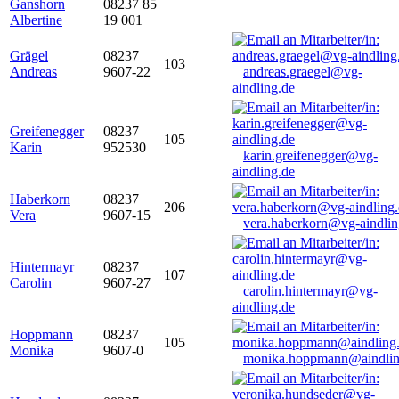
Ganshorn
08237 85
Albertine
19 001
Grägel
08237
103
Andreas
9607-22
andreas.graegel@vg-
aindling.de
Greifenegger
08237
105
Karin
952530
karin.greifenegger@vg-
aindling.de
Haberkorn
08237
206
Vera
9607-15
vera.haberkorn@vg-aindlin
Hintermayr
08237
107
Carolin
9607-27
carolin.hintermayr@vg-
aindling.de
Hoppmann
08237
105
Monika
9607-0
monika.hoppmann@aindlin