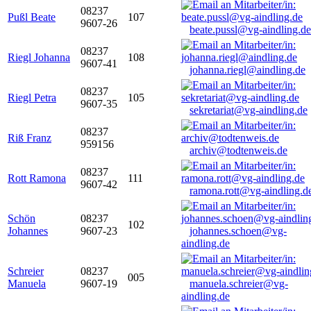
08237
Pußl Beate
107
9607-26
beate.pussl@vg-aindling.de
08237
Riegl Johanna
108
9607-41
johanna.riegl@aindling.de
08237
Riegl Petra
105
9607-35
sekretariat@vg-aindling.de
08237
Riß Franz
959156
archiv@todtenweis.de
08237
Rott Ramona
111
9607-42
ramona.rott@vg-aindling.d
Schön
08237
102
Johannes
9607-23
johannes.schoen@vg-
aindling.de
Schreier
08237
005
Manuela
9607-19
manuela.schreier@vg-
aindling.de