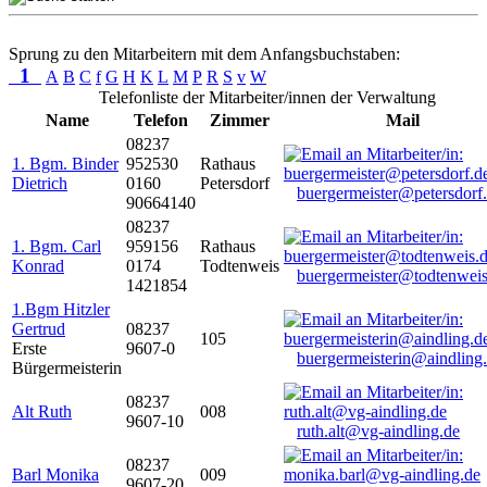
Sprung zu den Mitarbeitern mit dem Anfangsbuchstaben:
1
A
B
C
f
G
H
K
L
M
P
R
S
v
W
Telefonliste der Mitarbeiter/innen der Verwaltung
Name
Telefon
Zimmer
Mail
08237
1. Bgm. Binder
952530
Rathaus
Dietrich
0160
Petersdorf
buergermeister@petersdorf
90664140
08237
1. Bgm. Carl
959156
Rathaus
Konrad
0174
Todtenweis
buergermeister@todtenweis
1421854
1.Bgm Hitzler
Gertrud
08237
105
Erste
9607-0
buergermeisterin@aindling
Bürgermeisterin
08237
Alt Ruth
008
9607-10
ruth.alt@vg-aindling.de
08237
Barl Monika
009
9607-20