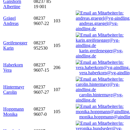
Ganshorn
08237 85
Albertine
19 001
Grägel
08237
103
Andreas
9607-22
andreas.graegel@vg-
aindling.de
Greifenegger
08237
105
Karin
952530
karin.greifenegger@vg-
aindling.de
Haberkorn
08237
206
Vera
9607-15
vera.haberkorn@vg-aindlin
Hintermayr
08237
107
Carolin
9607-27
carolin.hintermayr@vg-
aindling.de
Hoppmann
08237
105
Monika
9607-0
monika.hoppmann@aindlin