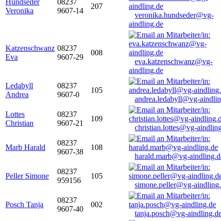
Hundseder
08237
207
Veronika
9607-14
veronika.hundseder@vg-
aindling.de
Katzenschwanz
08237
008
Eva
9607-29
eva.katzenschwanz@vg-
aindling.de
Ledabyll
08237
105
Andrea
9607-0
andrea.ledabyll@vg-aindli
Lottes
08237
109
Christian
9607-21
christian.lottes@vg-aindlin
08237
Marb Harald
108
9607-38
harald.marb@vg-aindling.d
08237
Peller Simone
105
959156
simone.peller@vg-aindling
08237
Posch Tanja
002
9607-40
tanja.posch@vg-aindling.d