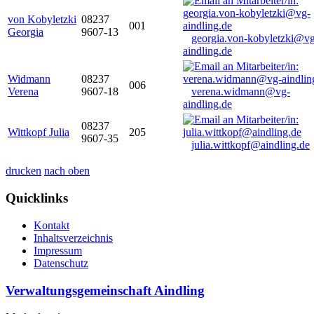
von Kobyletzki
08237
001
Georgia
9607-13
georgia.von-kobyletzki@vg
aindling.de
Widmann
08237
006
Verena
9607-18
verena.widmann@vg-
aindling.de
08237
Wittkopf Julia
205
9607-35
julia.wittkopf@aindling.de
drucken
nach oben
Quicklinks
Kontakt
Inhaltsverzeichnis
Impressum
Datenschutz
Verwaltungsgemeinschaft Aindling