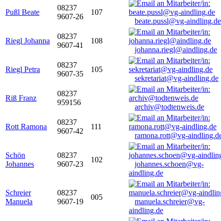
08237
Pußl Beate
107
9607-26
beate.pussl@vg-aindling.de
08237
Riegl Johanna
108
9607-41
johanna.riegl@aindling.de
08237
Riegl Petra
105
9607-35
sekretariat@vg-aindling.de
08237
Riß Franz
959156
archiv@todtenweis.de
08237
Rott Ramona
111
9607-42
ramona.rott@vg-aindling.d
Schön
08237
102
Johannes
9607-23
johannes.schoen@vg-
aindling.de
Schreier
08237
005
Manuela
9607-19
manuela.schreier@vg-
aindling.de