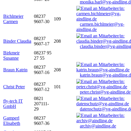
monika.barl@vg-aindling.d
Bichlmeier
08237
109
Carmen
9607-30
carmen.bichlmeier@vg-
aindling.de
08237
Binder Claudia
208
9607-17
claudia.binder@vg-aindling
Birkmeir
08237 95
Susanne
27 55
08237
Braun Katrin
208
9607-16
katrin.braun@vg-aindling.
08237
Christ Peter
101
9607-12
peter.christ@vg-aindling.de
0821
fly-tech IT
207111-
GmbH
29
datenschutz@vg-aindling.d
Gamperl
08237
Elisabeth
9607-36
archiv@aindling.de