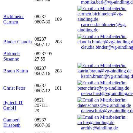
monika.barl@vg-aindling.d
Bichlmeier
08237
109
Carmen
9607-30
carmen.bichlmeier@vg-
aindling.de
08237
Binder Claudia
208
9607-17
claudia.binder@vg-aindling
Birkmeir
08237 95
Susanne
27 55
08237
Braun Katrin
208
9607-16
katrin.braun@vg-aindling.
08237
Christ Peter
101
9607-12
peter.christ@vg-aindling.de
0821
fly-tech IT
207111-
GmbH
29
datenschutz@vg-aindling.d
Gamperl
08237
Elisabeth
9607-36
archiv@aindling.de