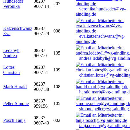
Hundseder
08237
207
Veronika
9607-14
veronika.hundseder@vg-
aindling.de
Katzenschwanz
08237
008
Eva
9607-29
eva.katzenschwanz@vg-
aindling.de
Ledabyll
08237
105
Andrea
9607-0
andrea.ledabyll@vg-aindli
Lottes
08237
109
Christian
9607-21
christian.lottes@vg-aindlin
08237
Marb Harald
108
9607-38
harald.marb@vg-aindling.d
08237
Peller Simone
105
959156
simone.peller@vg-aindling
08237
Posch Tanja
002
9607-40
tanja.posch@vg-aindling.d