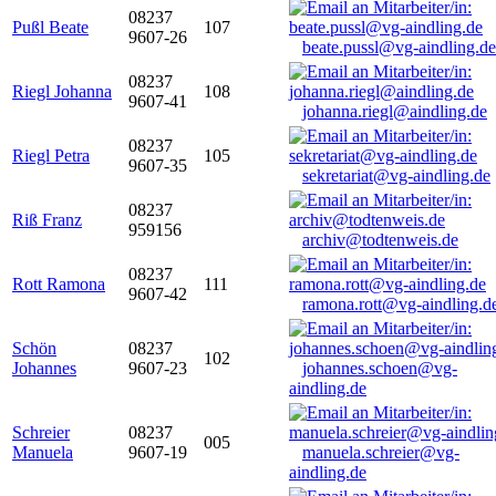
08237
Pußl Beate
107
9607-26
beate.pussl@vg-aindling.de
08237
Riegl Johanna
108
9607-41
johanna.riegl@aindling.de
08237
Riegl Petra
105
9607-35
sekretariat@vg-aindling.de
08237
Riß Franz
959156
archiv@todtenweis.de
08237
Rott Ramona
111
9607-42
ramona.rott@vg-aindling.d
Schön
08237
102
Johannes
9607-23
johannes.schoen@vg-
aindling.de
Schreier
08237
005
Manuela
9607-19
manuela.schreier@vg-
aindling.de