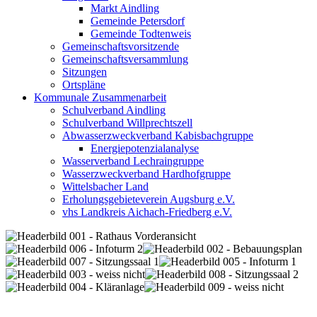
Markt Aindling
Gemeinde Petersdorf
Gemeinde Todtenweis
Gemeinschaftsvorsitzende
Gemeinschaftsversammlung
Sitzungen
Ortspläne
Kommunale Zusammenarbeit
Schulverband Aindling
Schulverband Willprechtszell
Abwasserzweckverband Kabisbachgruppe
Energiepotenzialanalyse
Wasserverband Lechraingruppe
Wasserzweckverband Hardhofgruppe
Wittelsbacher Land
Erholungsgebieteverein Augsburg e.V.
vhs Landkreis Aichach-Friedberg e.V.