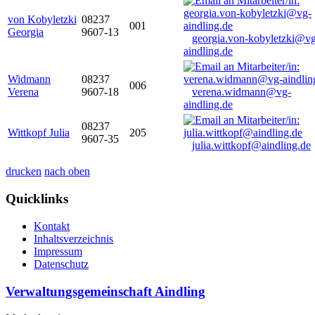
von Kobyletzki
08237
001
Georgia
9607-13
georgia.von-kobyletzki@vg
aindling.de
Widmann
08237
006
Verena
9607-18
verena.widmann@vg-
aindling.de
08237
Wittkopf Julia
205
9607-35
julia.wittkopf@aindling.de
drucken
nach oben
Quicklinks
Kontakt
Inhaltsverzeichnis
Impressum
Datenschutz
Verwaltungsgemeinschaft Aindling