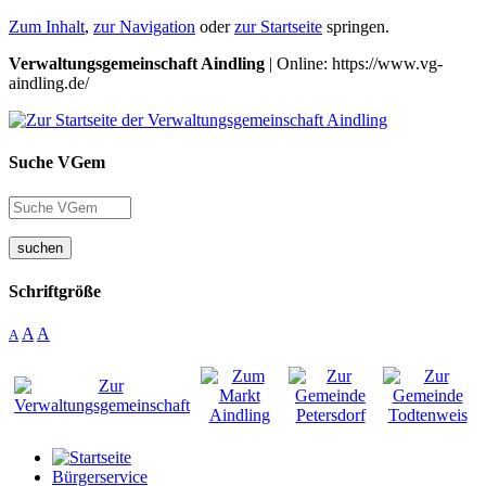
Zum Inhalt
,
zur Navigation
oder
zur Startseite
springen.
Verwaltungsgemeinschaft Aindling
| Online: https://www.vg-
aindling.de/
Suche VGem
suchen
Schriftgröße
A
A
A
Bürgerservice