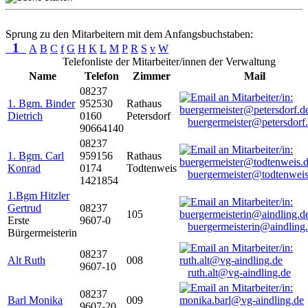
Sprung zu den Mitarbeitern mit dem Anfangsbuchstaben:
1
A
B
C
f
G
H
K
L
M
P
R
S
v
W
Telefonliste der Mitarbeiter/innen der Verwaltung
Name
Telefon
Zimmer
Mail
08237
1. Bgm. Binder
952530
Rathaus
Dietrich
0160
Petersdorf
buergermeister@petersdorf
90664140
08237
1. Bgm. Carl
959156
Rathaus
Konrad
0174
Todtenweis
buergermeister@todtenweis
1421854
1.Bgm Hitzler
Gertrud
08237
105
Erste
9607-0
buergermeisterin@aindling
Bürgermeisterin
08237
Alt Ruth
008
9607-10
ruth.alt@vg-aindling.de
08237
Barl Monika
009
9607-20