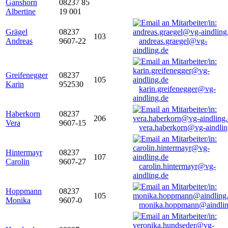
Ganshorn
08237 85
Albertine
19 001
Grägel
08237
103
Andreas
9607-22
andreas.graegel@vg-
aindling.de
Greifenegger
08237
105
Karin
952530
karin.greifenegger@vg-
aindling.de
Haberkorn
08237
206
Vera
9607-15
vera.haberkorn@vg-aindlin
Hintermayr
08237
107
Carolin
9607-27
carolin.hintermayr@vg-
aindling.de
Hoppmann
08237
105
Monika
9607-0
monika.hoppmann@aindlin