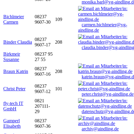
monika.barl@vg-aindling.d
Bichlmeier
08237
109
Carmen
9607-30
carmen.bichlmeier@vg-
aindling.de
08237
Binder Claudia
208
9607-17
claudia.binder@vg-aindling
Birkmeir
08237 95
Susanne
27 55
08237
Braun Katrin
208
9607-16
katrin.braun@vg-aindling.
08237
Christ Peter
101
9607-12
peter.christ@vg-aindling.de
0821
fly-tech IT
207111-
GmbH
29
datenschutz@vg-aindling.d
Gamperl
08237
Elisabeth
9607-36
archiv@aindling.de