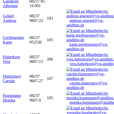
Ganshorn
08237 85
Albertine
19 001
Grägel
08237
103
Andreas
9607-22
andreas.graegel@vg-
aindling.de
Greifenegger
08237
105
Karin
952530
karin.greifenegger@vg-
aindling.de
Haberkorn
08237
206
Vera
9607-15
vera.haberkorn@vg-aindlin
Hintermayr
08237
107
Carolin
9607-27
carolin.hintermayr@vg-
aindling.de
Hoppmann
08237
105
Monika
9607-0
monika.hoppmann@aindlin