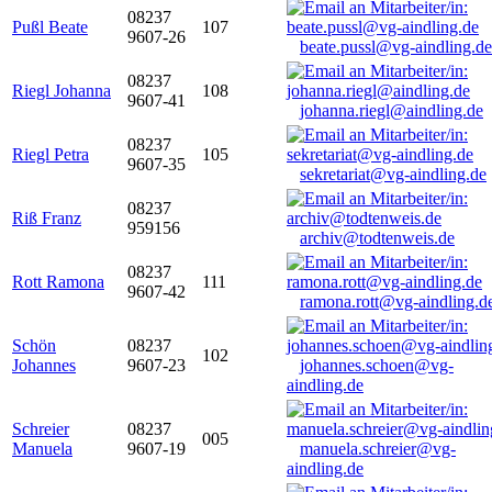
08237
Pußl Beate
107
9607-26
beate.pussl@vg-aindling.de
08237
Riegl Johanna
108
9607-41
johanna.riegl@aindling.de
08237
Riegl Petra
105
9607-35
sekretariat@vg-aindling.de
08237
Riß Franz
959156
archiv@todtenweis.de
08237
Rott Ramona
111
9607-42
ramona.rott@vg-aindling.d
Schön
08237
102
Johannes
9607-23
johannes.schoen@vg-
aindling.de
Schreier
08237
005
Manuela
9607-19
manuela.schreier@vg-
aindling.de