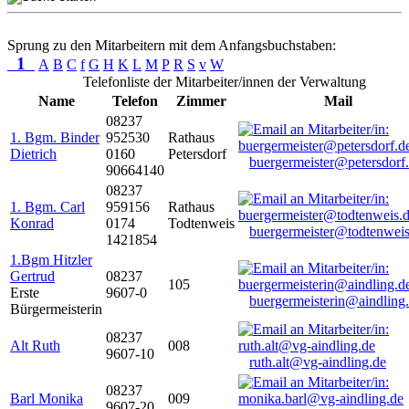
Sprung zu den Mitarbeitern mit dem Anfangsbuchstaben:
1
A
B
C
f
G
H
K
L
M
P
R
S
v
W
Telefonliste der Mitarbeiter/innen der Verwaltung
Name
Telefon
Zimmer
Mail
08237
1. Bgm. Binder
952530
Rathaus
Dietrich
0160
Petersdorf
buergermeister@petersdorf
90664140
08237
1. Bgm. Carl
959156
Rathaus
Konrad
0174
Todtenweis
buergermeister@todtenweis
1421854
1.Bgm Hitzler
Gertrud
08237
105
Erste
9607-0
buergermeisterin@aindling
Bürgermeisterin
08237
Alt Ruth
008
9607-10
ruth.alt@vg-aindling.de
08237
Barl Monika
009
9607-20