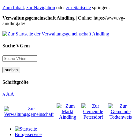
Zum Inhalt
,
zur Navigation
oder
zur Startseite
springen.
Verwaltungsgemeinschaft Aindling
| Online: https://www.vg-
aindling.de/
Suche VGem
suchen
Schriftgröße
A
A
A
Bürgerservice