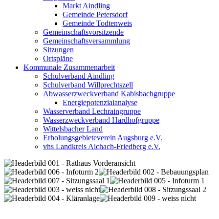
Markt Aindling
Gemeinde Petersdorf
Gemeinde Todtenweis
Gemeinschaftsvorsitzende
Gemeinschaftsversammlung
Sitzungen
Ortspläne
Kommunale Zusammenarbeit
Schulverband Aindling
Schulverband Willprechtszell
Abwasserzweckverband Kabisbachgruppe
Energiepotenzialanalyse
Wasserverband Lechraingruppe
Wasserzweckverband Hardhofgruppe
Wittelsbacher Land
Erholungsgebieteverein Augsburg e.V.
vhs Landkreis Aichach-Friedberg e.V.