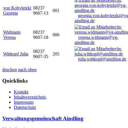
von Kobyletzki
08237
001
Georgia
9607-13
georgia.von-kobyletzki@vg
aindling.de
Widmann
08237
006
Verena
9607-18
verena.widmann@vg-
aindling.de
08237
Wittkopf Julia
205
9607-35
julia.wittkopf@aindling.de
drucken
nach oben
Quicklinks
Kontakt
Inhaltsverzeichnis
Impressum
Datenschutz
Verwaltungsgemeinschaft Aindling