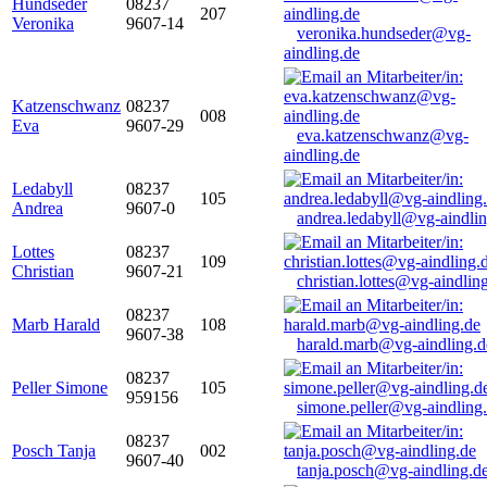
Hundseder
08237
207
Veronika
9607-14
veronika.hundseder@vg-
aindling.de
Katzenschwanz
08237
008
Eva
9607-29
eva.katzenschwanz@vg-
aindling.de
Ledabyll
08237
105
Andrea
9607-0
andrea.ledabyll@vg-aindli
Lottes
08237
109
Christian
9607-21
christian.lottes@vg-aindlin
08237
Marb Harald
108
9607-38
harald.marb@vg-aindling.d
08237
Peller Simone
105
959156
simone.peller@vg-aindling
08237
Posch Tanja
002
9607-40
tanja.posch@vg-aindling.d