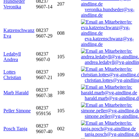
Hundseder
08237
207
Veronika
9607-14
veronika.hundseder@vg-
aindling.de
Katzenschwanz
08237
008
Eva
9607-29
eva.katzenschwanz@vg-
aindling.de
Ledabyll
08237
105
Andrea
9607-0
andrea.ledabyll@vg-aindli
Lottes
08237
109
Christian
9607-21
christian.lottes@vg-aindlin
08237
Marb Harald
108
9607-38
harald.marb@vg-aindling.d
08237
Peller Simone
105
959156
simone.peller@vg-aindling
08237
Posch Tanja
002
9607-40
tanja.posch@vg-aindling.d