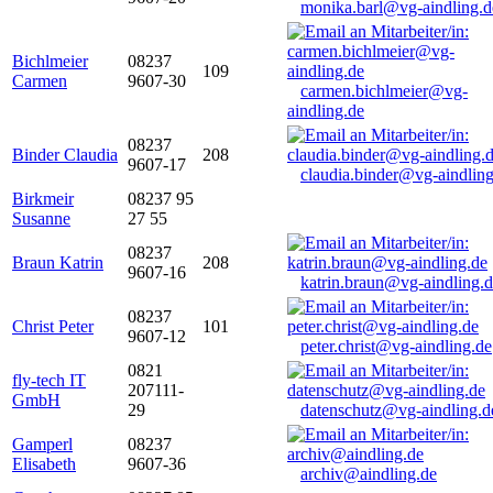
monika.barl@vg-aindling.d
Bichlmeier
08237
109
Carmen
9607-30
carmen.bichlmeier@vg-
aindling.de
08237
Binder Claudia
208
9607-17
claudia.binder@vg-aindling
Birkmeir
08237 95
Susanne
27 55
08237
Braun Katrin
208
9607-16
katrin.braun@vg-aindling.
08237
Christ Peter
101
9607-12
peter.christ@vg-aindling.de
0821
fly-tech IT
207111-
GmbH
29
datenschutz@vg-aindling.d
Gamperl
08237
Elisabeth
9607-36
archiv@aindling.de