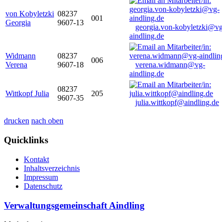
von Kobyletzki
08237
001
Georgia
9607-13
georgia.von-kobyletzki@vg
aindling.de
Widmann
08237
006
Verena
9607-18
verena.widmann@vg-
aindling.de
08237
Wittkopf Julia
205
9607-35
julia.wittkopf@aindling.de
drucken
nach oben
Quicklinks
Kontakt
Inhaltsverzeichnis
Impressum
Datenschutz
Verwaltungsgemeinschaft Aindling