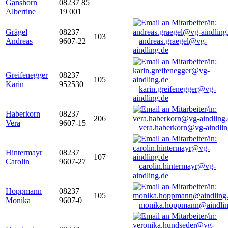
Ganshorn
08237 85
Albertine
19 001
Grägel
08237
103
Andreas
9607-22
andreas.graegel@vg-
aindling.de
Greifenegger
08237
105
Karin
952530
karin.greifenegger@vg-
aindling.de
Haberkorn
08237
206
Vera
9607-15
vera.haberkorn@vg-aindlin
Hintermayr
08237
107
Carolin
9607-27
carolin.hintermayr@vg-
aindling.de
Hoppmann
08237
105
Monika
9607-0
monika.hoppmann@aindlin