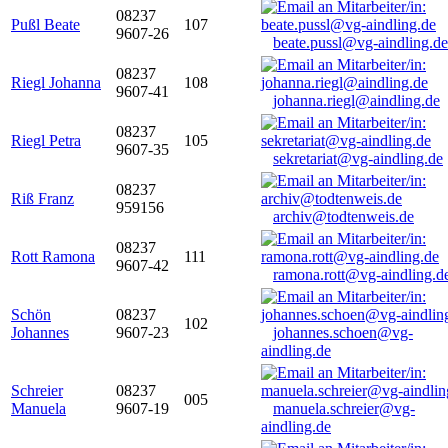
08237
Pußl Beate
107
9607-26
beate.pussl@vg-aindling.de
08237
Riegl Johanna
108
9607-41
johanna.riegl@aindling.de
08237
Riegl Petra
105
9607-35
sekretariat@vg-aindling.de
08237
Riß Franz
959156
archiv@todtenweis.de
08237
Rott Ramona
111
9607-42
ramona.rott@vg-aindling.d
Schön
08237
102
Johannes
9607-23
johannes.schoen@vg-
aindling.de
Schreier
08237
005
Manuela
9607-19
manuela.schreier@vg-
aindling.de