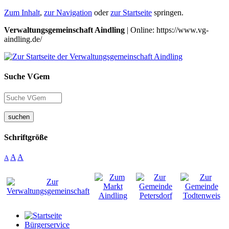
Zum Inhalt
,
zur Navigation
oder
zur Startseite
springen.
Verwaltungsgemeinschaft Aindling
| Online: https://www.vg-
aindling.de/
Suche VGem
suchen
Schriftgröße
A
A
A
Bürgerservice