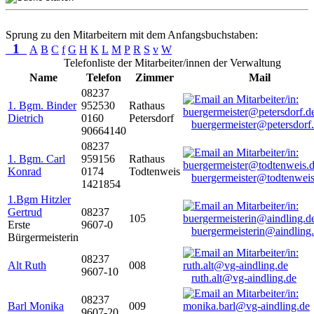
Sprung zu den Mitarbeitern mit dem Anfangsbuchstaben:
1
A
B
C
f
G
H
K
L
M
P
R
S
v
W
Telefonliste der Mitarbeiter/innen der Verwaltung
Name
Telefon
Zimmer
Mail
08237
1. Bgm. Binder
952530
Rathaus
Dietrich
0160
Petersdorf
buergermeister@petersdorf
90664140
08237
1. Bgm. Carl
959156
Rathaus
Konrad
0174
Todtenweis
buergermeister@todtenweis
1421854
1.Bgm Hitzler
Gertrud
08237
105
Erste
9607-0
buergermeisterin@aindling
Bürgermeisterin
08237
Alt Ruth
008
9607-10
ruth.alt@vg-aindling.de
08237
Barl Monika
009
9607-20