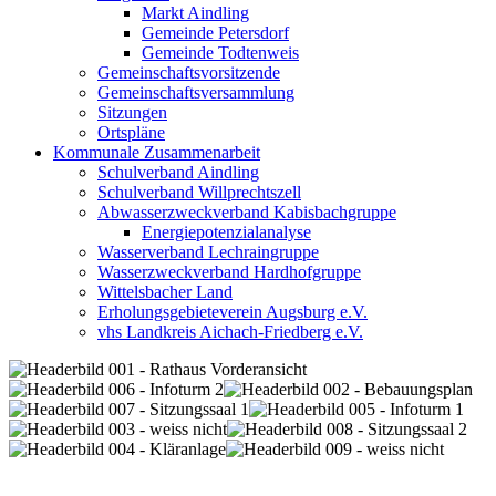
Markt Aindling
Gemeinde Petersdorf
Gemeinde Todtenweis
Gemeinschaftsvorsitzende
Gemeinschaftsversammlung
Sitzungen
Ortspläne
Kommunale Zusammenarbeit
Schulverband Aindling
Schulverband Willprechtszell
Abwasserzweckverband Kabisbachgruppe
Energiepotenzialanalyse
Wasserverband Lechraingruppe
Wasserzweckverband Hardhofgruppe
Wittelsbacher Land
Erholungsgebieteverein Augsburg e.V.
vhs Landkreis Aichach-Friedberg e.V.