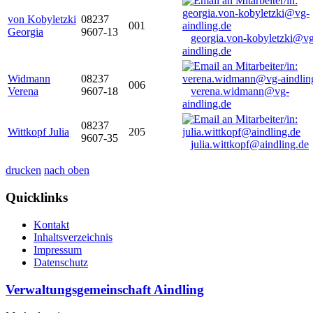
von Kobyletzki
08237
001
Georgia
9607-13
georgia.von-kobyletzki@vg
aindling.de
Widmann
08237
006
Verena
9607-18
verena.widmann@vg-
aindling.de
08237
Wittkopf Julia
205
9607-35
julia.wittkopf@aindling.de
drucken
nach oben
Quicklinks
Kontakt
Inhaltsverzeichnis
Impressum
Datenschutz
Verwaltungsgemeinschaft Aindling