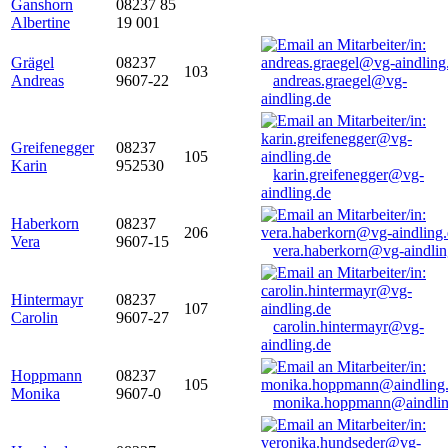
Ganshorn
08237 85
Albertine
19 001
Grägel
08237
103
Andreas
9607-22
andreas.graegel@vg-
aindling.de
Greifenegger
08237
105
Karin
952530
karin.greifenegger@vg-
aindling.de
Haberkorn
08237
206
Vera
9607-15
vera.haberkorn@vg-aindlin
Hintermayr
08237
107
Carolin
9607-27
carolin.hintermayr@vg-
aindling.de
Hoppmann
08237
105
Monika
9607-0
monika.hoppmann@aindlin