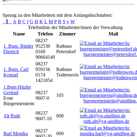
Sprung zu den Mitarbeitern mit dem Anfangsbuchstaben:
1
A
B
C
f
G
H
K
L
M
P
R
S
v
W
Telefonliste der Mitarbeiter/innen der Verwaltung
Name
Telefon
Zimmer
Mail
08237
1. Bgm. Binder
952530
Rathaus
Dietrich
0160
Petersdorf
buergermeister@petersdorf
90664140
08237
1. Bgm. Carl
959156
Rathaus
Konrad
0174
Todtenweis
buergermeister@todtenweis
1421854
1.Bgm Hitzler
Gertrud
08237
105
Erste
9607-0
buergermeisterin@aindling
Bürgermeisterin
08237
Alt Ruth
008
9607-10
ruth.alt@vg-aindling.de
08237
Barl Monika
009
9607-20