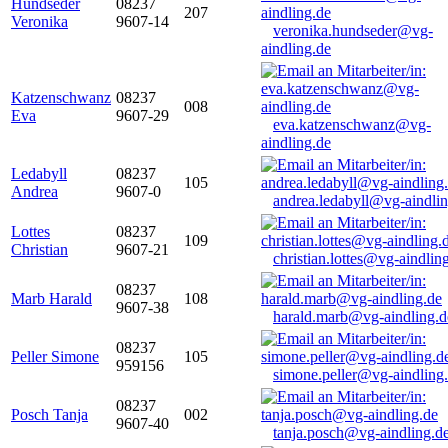
Hundseder
08237
207
Veronika
9607-14
veronika.hundseder@vg-
aindling.de
Katzenschwanz
08237
008
Eva
9607-29
eva.katzenschwanz@vg-
aindling.de
Ledabyll
08237
105
Andrea
9607-0
andrea.ledabyll@vg-aindli
Lottes
08237
109
Christian
9607-21
christian.lottes@vg-aindlin
08237
Marb Harald
108
9607-38
harald.marb@vg-aindling.d
08237
Peller Simone
105
959156
simone.peller@vg-aindling
08237
Posch Tanja
002
9607-40
tanja.posch@vg-aindling.d