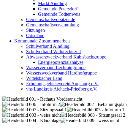
Markt Aindling
Gemeinde Petersdorf
Gemeinde Todtenweis
Gemeinschaftsvorsitzende
Gemeinschaftsversammlung
Sitzungen
Ortspläne
Kommunale Zusammenarbeit
Schulverband Aindling
Schulverband Willprechtszell
Abwasserzweckverband Kabisbachgruppe
Energiepotenzialanalyse
Wasserverband Lechraingruppe
Wasserzweckverband Hardhofgruppe
Wittelsbacher Land
Erholungsgebieteverein Augsburg e.V.
vhs Landkreis Aichach-Friedberg e.V.