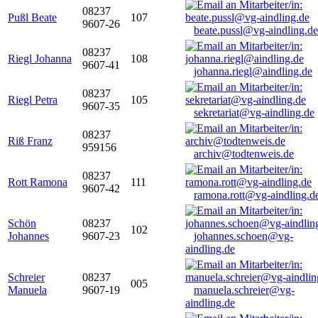
08237
Pußl Beate
107
9607-26
beate.pussl@vg-aindling.de
08237
Riegl Johanna
108
9607-41
johanna.riegl@aindling.de
08237
Riegl Petra
105
9607-35
sekretariat@vg-aindling.de
08237
Riß Franz
959156
archiv@todtenweis.de
08237
Rott Ramona
111
9607-42
ramona.rott@vg-aindling.d
Schön
08237
102
Johannes
9607-23
johannes.schoen@vg-
aindling.de
Schreier
08237
005
Manuela
9607-19
manuela.schreier@vg-
aindling.de