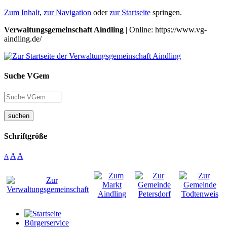
Zum Inhalt
,
zur Navigation
oder
zur Startseite
springen.
Verwaltungsgemeinschaft Aindling
| Online: https://www.vg-
aindling.de/
Suche VGem
suchen
Schriftgröße
A
A
A
Bürgerservice