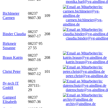
monika.barl@vg-aindling.d
Bichlmeier
08237
109
Carmen
9607-30
carmen.bichlmeier@vg-
aindling.de
08237
Binder Claudia
208
9607-17
claudia.binder@vg-aindling
Birkmeir
08237 95
Susanne
27 55
08237
Braun Katrin
208
9607-16
katrin.braun@vg-aindling.
08237
Christ Peter
101
9607-12
peter.christ@vg-aindling.de
0821
fly-tech IT
207111-
GmbH
29
datenschutz@vg-aindling.d
Gamperl
08237
Elisabeth
9607-36
archiv@aindling.de