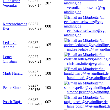
Hundseder
08237
207
Veronika
9607-14
veronika.hundseder@vg-
aindling.de
Katzenschwanz
08237
008
Eva
9607-29
eva.katzenschwanz@vg-
aindling.de
Ledabyll
08237
105
Andrea
9607-0
andrea.ledabyll@vg-aindli
Lottes
08237
109
Christian
9607-21
christian.lottes@vg-aindlin
08237
Marb Harald
108
9607-38
harald.marb@vg-aindling.d
08237
Peller Simone
105
959156
simone.peller@vg-aindling
08237
Posch Tanja
002
9607-40
tanja.posch@vg-aindling.d