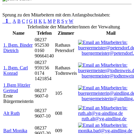
Sprung zu den Mitarbeitern mit dem Anfangsbuchstaben:
1
A
B
C
f
G
H
K
L
M
P
R
S
v
W
Telefonliste der Mitarbeiter/innen der Verwaltung
Name
Telefon
Zimmer
Mail
08237
1. Bgm. Binder
952530
Rathaus
Dietrich
0160
Petersdorf
buergermeister@petersdorf
90664140
08237
1. Bgm. Carl
959156
Rathaus
Konrad
0174
Todtenweis
buergermeister@todtenweis
1421854
1.Bgm Hitzler
Gertrud
08237
105
Erste
9607-0
buergermeisterin@aindling
Bürgermeisterin
08237
Alt Ruth
008
9607-10
ruth.alt@vg-aindling.de
08237
Barl Monika
009
9607-20