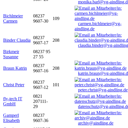
monika.barl@vg-aindling.d
Bichlmeier
08237
109
Carmen
9607-30
carmen.bichlmeier@vg-
aindling.de
08237
Binder Claudia
208
9607-17
claudia.binder@vg-aindling
Birkmeir
08237 95
Susanne
27 55
08237
Braun Katrin
208
9607-16
katrin.braun@vg-aindling.
08237
Christ Peter
101
9607-12
peter.christ@vg-aindling.de
0821
fly-tech IT
207111-
GmbH
29
datenschutz@vg-aindling.d
Gamperl
08237
Elisabeth
9607-36
archiv@aindling.de