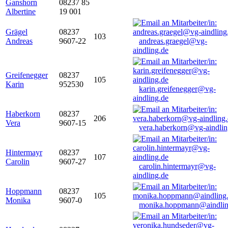
Ganshorn
08237 85
Albertine
19 001
Grägel
08237
103
Andreas
9607-22
andreas.graegel@vg-
aindling.de
Greifenegger
08237
105
Karin
952530
karin.greifenegger@vg-
aindling.de
Haberkorn
08237
206
Vera
9607-15
vera.haberkorn@vg-aindlin
Hintermayr
08237
107
Carolin
9607-27
carolin.hintermayr@vg-
aindling.de
Hoppmann
08237
105
Monika
9607-0
monika.hoppmann@aindlin