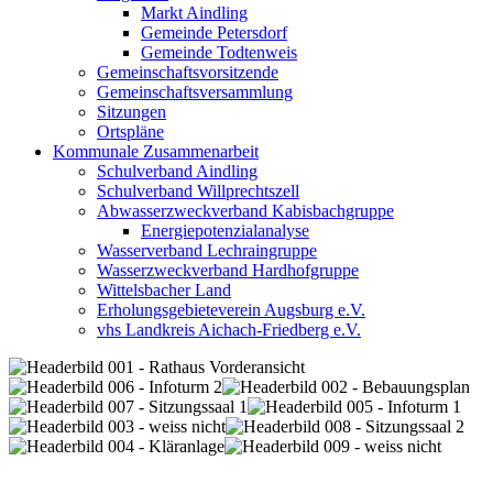
Markt Aindling
Gemeinde Petersdorf
Gemeinde Todtenweis
Gemeinschaftsvorsitzende
Gemeinschaftsversammlung
Sitzungen
Ortspläne
Kommunale Zusammenarbeit
Schulverband Aindling
Schulverband Willprechtszell
Abwasserzweckverband Kabisbachgruppe
Energiepotenzialanalyse
Wasserverband Lechraingruppe
Wasserzweckverband Hardhofgruppe
Wittelsbacher Land
Erholungsgebieteverein Augsburg e.V.
vhs Landkreis Aichach-Friedberg e.V.