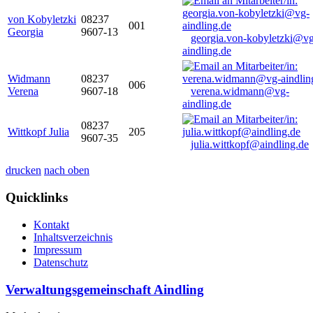
von Kobyletzki
08237
001
Georgia
9607-13
georgia.von-kobyletzki@vg
aindling.de
Widmann
08237
006
Verena
9607-18
verena.widmann@vg-
aindling.de
08237
Wittkopf Julia
205
9607-35
julia.wittkopf@aindling.de
drucken
nach oben
Quicklinks
Kontakt
Inhaltsverzeichnis
Impressum
Datenschutz
Verwaltungsgemeinschaft Aindling