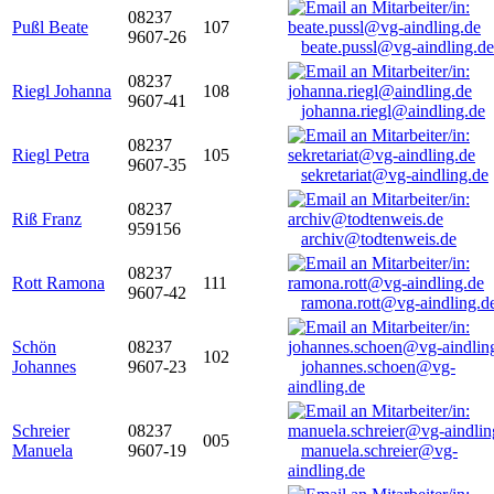
08237
Pußl Beate
107
9607-26
beate.pussl@vg-aindling.de
08237
Riegl Johanna
108
9607-41
johanna.riegl@aindling.de
08237
Riegl Petra
105
9607-35
sekretariat@vg-aindling.de
08237
Riß Franz
959156
archiv@todtenweis.de
08237
Rott Ramona
111
9607-42
ramona.rott@vg-aindling.d
Schön
08237
102
Johannes
9607-23
johannes.schoen@vg-
aindling.de
Schreier
08237
005
Manuela
9607-19
manuela.schreier@vg-
aindling.de