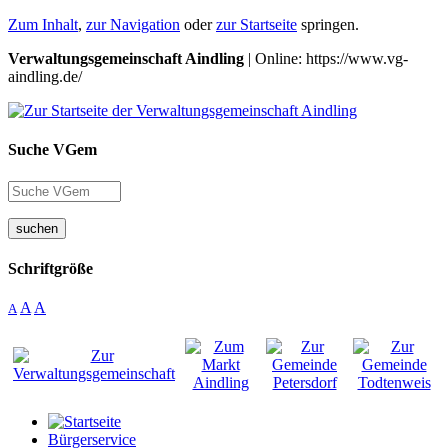
Zum Inhalt
,
zur Navigation
oder
zur Startseite
springen.
Verwaltungsgemeinschaft Aindling
| Online: https://www.vg-
aindling.de/
Suche VGem
suchen
Schriftgröße
A
A
A
Bürgerservice