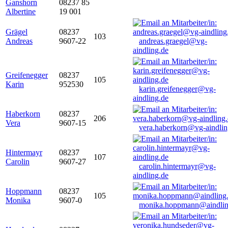
Ganshorn
08237 85
Albertine
19 001
Grägel
08237
103
Andreas
9607-22
andreas.graegel@vg-
aindling.de
Greifenegger
08237
105
Karin
952530
karin.greifenegger@vg-
aindling.de
Haberkorn
08237
206
Vera
9607-15
vera.haberkorn@vg-aindlin
Hintermayr
08237
107
Carolin
9607-27
carolin.hintermayr@vg-
aindling.de
Hoppmann
08237
105
Monika
9607-0
monika.hoppmann@aindlin