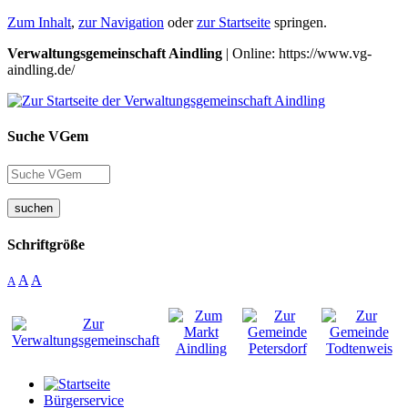
Zum Inhalt
,
zur Navigation
oder
zur Startseite
springen.
Verwaltungsgemeinschaft Aindling
| Online: https://www.vg-
aindling.de/
Suche VGem
suchen
Schriftgröße
A
A
A
Bürgerservice