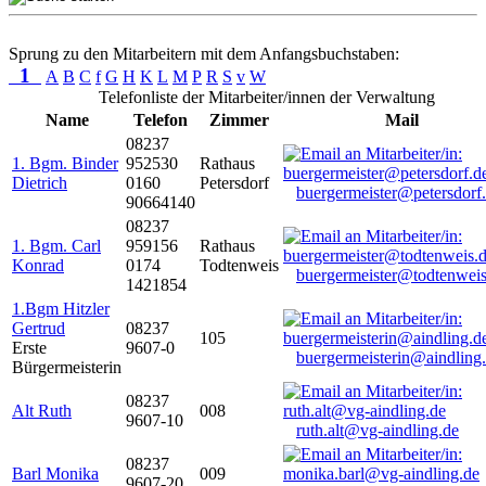
Sprung zu den Mitarbeitern mit dem Anfangsbuchstaben:
1
A
B
C
f
G
H
K
L
M
P
R
S
v
W
Telefonliste der Mitarbeiter/innen der Verwaltung
Name
Telefon
Zimmer
Mail
08237
1. Bgm. Binder
952530
Rathaus
Dietrich
0160
Petersdorf
buergermeister@petersdorf
90664140
08237
1. Bgm. Carl
959156
Rathaus
Konrad
0174
Todtenweis
buergermeister@todtenweis
1421854
1.Bgm Hitzler
Gertrud
08237
105
Erste
9607-0
buergermeisterin@aindling
Bürgermeisterin
08237
Alt Ruth
008
9607-10
ruth.alt@vg-aindling.de
08237
Barl Monika
009
9607-20