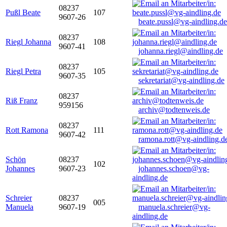
08237
Pußl Beate
107
9607-26
beate.pussl@vg-aindling.de
08237
Riegl Johanna
108
9607-41
johanna.riegl@aindling.de
08237
Riegl Petra
105
9607-35
sekretariat@vg-aindling.de
08237
Riß Franz
959156
archiv@todtenweis.de
08237
Rott Ramona
111
9607-42
ramona.rott@vg-aindling.d
Schön
08237
102
Johannes
9607-23
johannes.schoen@vg-
aindling.de
Schreier
08237
005
Manuela
9607-19
manuela.schreier@vg-
aindling.de