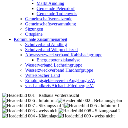
Markt Aindling
Gemeinde Petersdorf
Gemeinde Todtenweis
Gemeinschaftsvorsitzende
Gemeinschaftsversammlung
Sitzungen
Ortspläne
Kommunale Zusammenarbeit
Schulverband Aindling
Schulverband Willprechtszell
Abwasserzweckverband Kabisbachgruppe
Energiepotenzialanalyse
Wasserverband Lechraingruppe
Wasserzweckverband Hardhofgruppe
Wittelsbacher Land
Erholungsgebieteverein Augsburg e.V.
vhs Landkreis Aichach-Friedberg e.V.