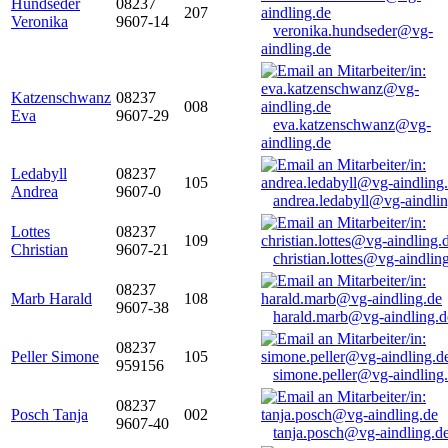
Hundseder
08237
207
Veronika
9607-14
veronika.hundseder@vg-
aindling.de
Katzenschwanz
08237
008
Eva
9607-29
eva.katzenschwanz@vg-
aindling.de
Ledabyll
08237
105
Andrea
9607-0
andrea.ledabyll@vg-aindli
Lottes
08237
109
Christian
9607-21
christian.lottes@vg-aindlin
08237
Marb Harald
108
9607-38
harald.marb@vg-aindling.d
08237
Peller Simone
105
959156
simone.peller@vg-aindling
08237
Posch Tanja
002
9607-40
tanja.posch@vg-aindling.d