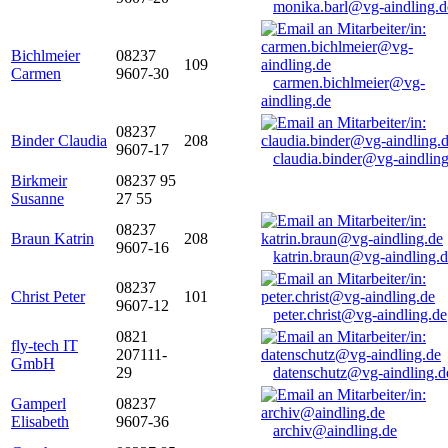
monika.barl@vg-aindling.d
Bichlmeier
08237
109
Carmen
9607-30
carmen.bichlmeier@vg-
aindling.de
08237
Binder Claudia
208
9607-17
claudia.binder@vg-aindling
Birkmeir
08237 95
Susanne
27 55
08237
Braun Katrin
208
9607-16
katrin.braun@vg-aindling.
08237
Christ Peter
101
9607-12
peter.christ@vg-aindling.de
0821
fly-tech IT
207111-
GmbH
29
datenschutz@vg-aindling.d
Gamperl
08237
Elisabeth
9607-36
archiv@aindling.de