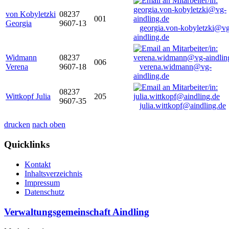
von Kobyletzki
08237
001
Georgia
9607-13
georgia.von-kobyletzki@vg
aindling.de
Widmann
08237
006
Verena
9607-18
verena.widmann@vg-
aindling.de
08237
Wittkopf Julia
205
9607-35
julia.wittkopf@aindling.de
drucken
nach oben
Quicklinks
Kontakt
Inhaltsverzeichnis
Impressum
Datenschutz
Verwaltungsgemeinschaft Aindling