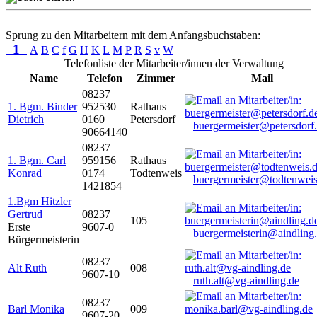
Sprung zu den Mitarbeitern mit dem Anfangsbuchstaben:
1
A
B
C
f
G
H
K
L
M
P
R
S
v
W
Telefonliste der Mitarbeiter/innen der Verwaltung
Name
Telefon
Zimmer
Mail
08237
1. Bgm. Binder
952530
Rathaus
Dietrich
0160
Petersdorf
buergermeister@petersdorf
90664140
08237
1. Bgm. Carl
959156
Rathaus
Konrad
0174
Todtenweis
buergermeister@todtenweis
1421854
1.Bgm Hitzler
Gertrud
08237
105
Erste
9607-0
buergermeisterin@aindling
Bürgermeisterin
08237
Alt Ruth
008
9607-10
ruth.alt@vg-aindling.de
08237
Barl Monika
009
9607-20