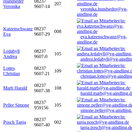
Hundseder
08237
207
Veronika
9607-14
veronika.hundseder@vg-
aindling.de
Katzenschwanz
08237
008
Eva
9607-29
eva.katzenschwanz@vg-
aindling.de
Ledabyll
08237
105
Andrea
9607-0
andrea.ledabyll@vg-aindli
Lottes
08237
109
Christian
9607-21
christian.lottes@vg-aindlin
08237
Marb Harald
108
9607-38
harald.marb@vg-aindling.d
08237
Peller Simone
105
959156
simone.peller@vg-aindling
08237
Posch Tanja
002
9607-40
tanja.posch@vg-aindling.d