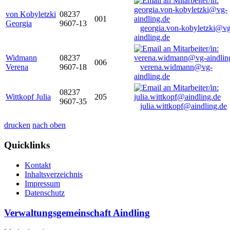
von Kobyletzki
08237
001
Georgia
9607-13
georgia.von-kobyletzki@vg
aindling.de
Widmann
08237
006
Verena
9607-18
verena.widmann@vg-
aindling.de
08237
Wittkopf Julia
205
9607-35
julia.wittkopf@aindling.de
drucken
nach oben
Quicklinks
Kontakt
Inhaltsverzeichnis
Impressum
Datenschutz
Verwaltungsgemeinschaft Aindling