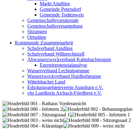
Markt Aindling
Gemeinde Petersdorf
Gemeinde Todtenweis
Gemeinschaftsvorsitzende
Gemeinschaftsversammlung
Sitzungen
Ortspläne
Kommunale Zusammenarbeit
Schulverband Aindling
Schulverband Willprechtszell
Abwasserzweckverband Kabisbachgruppe
Energiepotenzialanalyse
Wasserverband Lechraingruppe
Wasserzweckverband Hardhofgruppe
Wittelsbacher Land
Erholungsgebieteverein Augsburg e.V.
vhs Landkreis Aichach-Friedberg e.V.