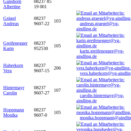
Ganshorn
08237 85
Albertine
19 001
Grägel
08237
103
Andreas
9607-22
andreas.graegel@vg-
aindling.de
Greifenegger
08237
105
Karin
952530
karin.greifenegger@vg-
aindling.de
Haberkorn
08237
206
Vera
9607-15
vera.haberkorn@vg-aindlin
Hintermayr
08237
107
Carolin
9607-27
carolin.hintermayr@vg-
aindling.de
Hoppmann
08237
105
Monika
9607-0
monika.hoppmann@aindlin