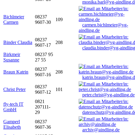
monika.barl@vg-aindling.d
Bichlmeier
08237
109
Carmen
9607-30
carmen.bichlmeier@vg-
aindling.de
08237
Binder Claudia
208
9607-17
claudia.binder@vg-aindling
Birkmeir
08237 95
Susanne
27 55
08237
Braun Katrin
208
9607-16
katrin.braun@vg-aindling.
08237
Christ Peter
101
9607-12
peter.christ@vg-aindling.de
0821
fly-tech IT
207111-
GmbH
29
datenschutz@vg-aindling.d
Gamperl
08237
Elisabeth
9607-36
archiv@aindling.de