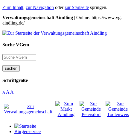
Zum Inhalt
,
zur Navigation
oder
zur Startseite
springen.
Verwaltungsgemeinschaft Aindling
| Online: https://www.vg-
aindling.de/
Suche VGem
suchen
Schriftgröße
A
A
A
Bürgerservice