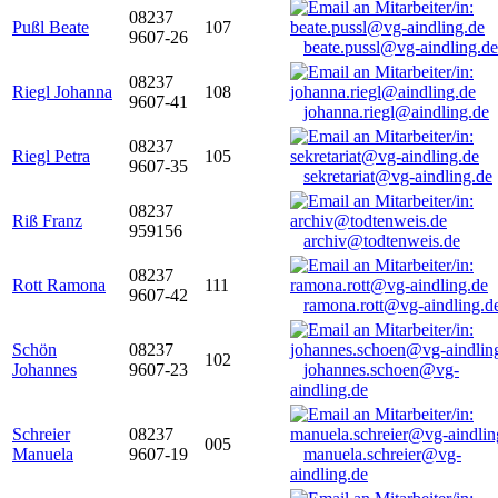
08237
Pußl Beate
107
9607-26
beate.pussl@vg-aindling.de
08237
Riegl Johanna
108
9607-41
johanna.riegl@aindling.de
08237
Riegl Petra
105
9607-35
sekretariat@vg-aindling.de
08237
Riß Franz
959156
archiv@todtenweis.de
08237
Rott Ramona
111
9607-42
ramona.rott@vg-aindling.d
Schön
08237
102
Johannes
9607-23
johannes.schoen@vg-
aindling.de
Schreier
08237
005
Manuela
9607-19
manuela.schreier@vg-
aindling.de