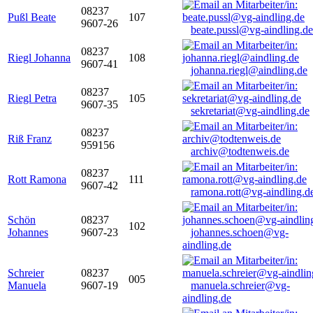
08237
Pußl Beate
107
9607-26
beate.pussl@vg-aindling.de
08237
Riegl Johanna
108
9607-41
johanna.riegl@aindling.de
08237
Riegl Petra
105
9607-35
sekretariat@vg-aindling.de
08237
Riß Franz
959156
archiv@todtenweis.de
08237
Rott Ramona
111
9607-42
ramona.rott@vg-aindling.d
Schön
08237
102
Johannes
9607-23
johannes.schoen@vg-
aindling.de
Schreier
08237
005
Manuela
9607-19
manuela.schreier@vg-
aindling.de