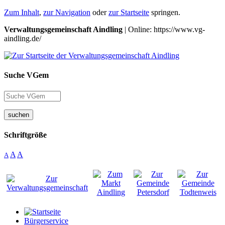
Zum Inhalt
,
zur Navigation
oder
zur Startseite
springen.
Verwaltungsgemeinschaft Aindling
| Online: https://www.vg-
aindling.de/
Suche VGem
suchen
Schriftgröße
A
A
A
Bürgerservice