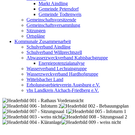
Markt Aindling
Gemeinde Petersdorf
Gemeinde Todtenweis
Gemeinschaftsvorsitzende
Gemeinschaftsversammlung
Sitzungen
Ortspläne
Kommunale Zusammenarbeit
Schulverband Aindling
Schulverband Willprechtszell
Abwasserzweckverband Kabisbachgruppe
Energiepotenzialanalyse
Wasserverband Lechraingruppe
Wasserzweckverband Hardhofgruppe
Wittelsbacher Land
Erholungsgebieteverein Augsburg e.V.
vhs Landkreis Aichach-Friedberg e.V.