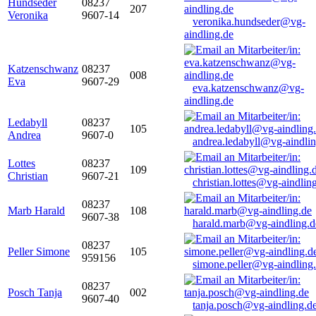
Hundseder
08237
207
Veronika
9607-14
veronika.hundseder@vg-
aindling.de
Katzenschwanz
08237
008
Eva
9607-29
eva.katzenschwanz@vg-
aindling.de
Ledabyll
08237
105
Andrea
9607-0
andrea.ledabyll@vg-aindli
Lottes
08237
109
Christian
9607-21
christian.lottes@vg-aindlin
08237
Marb Harald
108
9607-38
harald.marb@vg-aindling.d
08237
Peller Simone
105
959156
simone.peller@vg-aindling
08237
Posch Tanja
002
9607-40
tanja.posch@vg-aindling.d