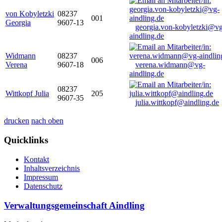
von Kobyletzki
08237
001
Georgia
9607-13
georgia.von-kobyletzki@vg
aindling.de
Widmann
08237
006
Verena
9607-18
verena.widmann@vg-
aindling.de
08237
Wittkopf Julia
205
9607-35
julia.wittkopf@aindling.de
drucken
nach oben
Quicklinks
Kontakt
Inhaltsverzeichnis
Impressum
Datenschutz
Verwaltungsgemeinschaft Aindling