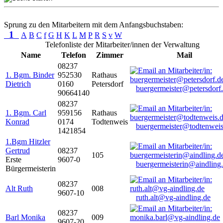
Sprung zu den Mitarbeitern mit dem Anfangsbuchstaben:
1
A
B
C
f
G
H
K
L
M
P
R
S
v
W
Telefonliste der Mitarbeiter/innen der Verwaltung
Name
Telefon
Zimmer
Mail
08237
1. Bgm. Binder
952530
Rathaus
Dietrich
0160
Petersdorf
buergermeister@petersdorf
90664140
08237
1. Bgm. Carl
959156
Rathaus
Konrad
0174
Todtenweis
buergermeister@todtenweis
1421854
1.Bgm Hitzler
Gertrud
08237
105
Erste
9607-0
buergermeisterin@aindling
Bürgermeisterin
08237
Alt Ruth
008
9607-10
ruth.alt@vg-aindling.de
08237
Barl Monika
009
9607-20