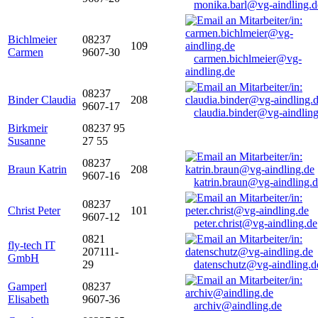
monika.barl@vg-aindling.d
Bichlmeier
08237
109
Carmen
9607-30
carmen.bichlmeier@vg-
aindling.de
08237
Binder Claudia
208
9607-17
claudia.binder@vg-aindling
Birkmeir
08237 95
Susanne
27 55
08237
Braun Katrin
208
9607-16
katrin.braun@vg-aindling.
08237
Christ Peter
101
9607-12
peter.christ@vg-aindling.de
0821
fly-tech IT
207111-
GmbH
29
datenschutz@vg-aindling.d
Gamperl
08237
Elisabeth
9607-36
archiv@aindling.de