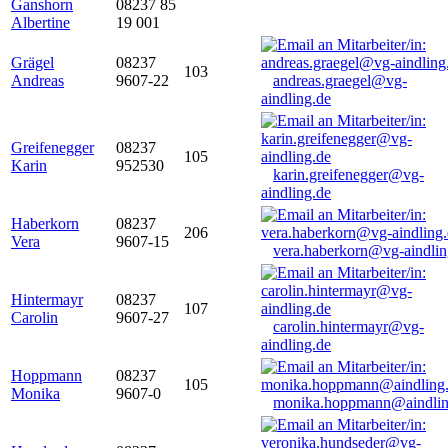
Ganshorn
08237 85
Albertine
19 001
Grägel
08237
103
Andreas
9607-22
andreas.graegel@vg-
aindling.de
Greifenegger
08237
105
Karin
952530
karin.greifenegger@vg-
aindling.de
Haberkorn
08237
206
Vera
9607-15
vera.haberkorn@vg-aindlin
Hintermayr
08237
107
Carolin
9607-27
carolin.hintermayr@vg-
aindling.de
Hoppmann
08237
105
Monika
9607-0
monika.hoppmann@aindlin