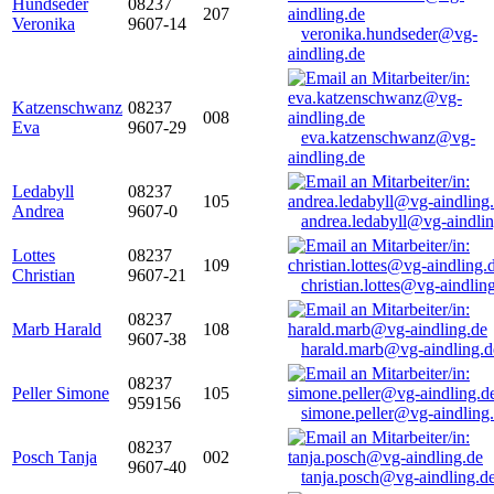
Hundseder
08237
207
Veronika
9607-14
veronika.hundseder@vg-
aindling.de
Katzenschwanz
08237
008
Eva
9607-29
eva.katzenschwanz@vg-
aindling.de
Ledabyll
08237
105
Andrea
9607-0
andrea.ledabyll@vg-aindli
Lottes
08237
109
Christian
9607-21
christian.lottes@vg-aindlin
08237
Marb Harald
108
9607-38
harald.marb@vg-aindling.d
08237
Peller Simone
105
959156
simone.peller@vg-aindling
08237
Posch Tanja
002
9607-40
tanja.posch@vg-aindling.d