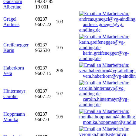
Ganshorn
08237 85
Albertine
19 001
Grägel
08237
103
Andreas
9607-22
andreas.graegel@vg-
aindling.de
Greifenegger
08237
105
Karin
952530
karin.greifenegger@vg-
aindling.de
Haberkorn
08237
206
Vera
9607-15
vera.haberkorn@vg-aindlin
Hintermayr
08237
107
Carolin
9607-27
carolin.hintermayr@vg-
aindling.de
Hoppmann
08237
105
Monika
9607-0
monika.hoppmann@aindlin