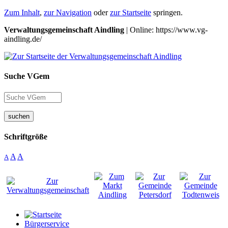
Zum Inhalt
,
zur Navigation
oder
zur Startseite
springen.
Verwaltungsgemeinschaft Aindling
| Online: https://www.vg-
aindling.de/
Suche VGem
suchen
Schriftgröße
A
A
A
Bürgerservice