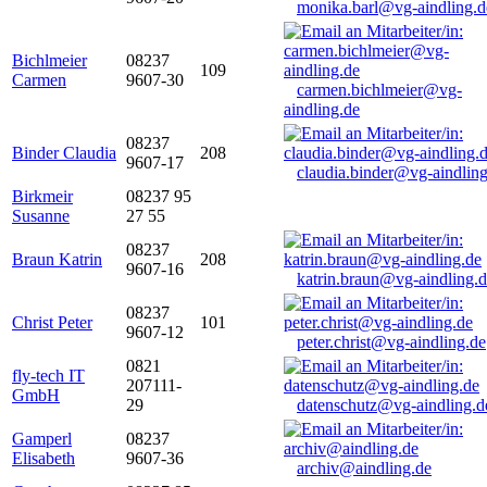
monika.barl@vg-aindling.d
Bichlmeier
08237
109
Carmen
9607-30
carmen.bichlmeier@vg-
aindling.de
08237
Binder Claudia
208
9607-17
claudia.binder@vg-aindling
Birkmeir
08237 95
Susanne
27 55
08237
Braun Katrin
208
9607-16
katrin.braun@vg-aindling.
08237
Christ Peter
101
9607-12
peter.christ@vg-aindling.de
0821
fly-tech IT
207111-
GmbH
29
datenschutz@vg-aindling.d
Gamperl
08237
Elisabeth
9607-36
archiv@aindling.de