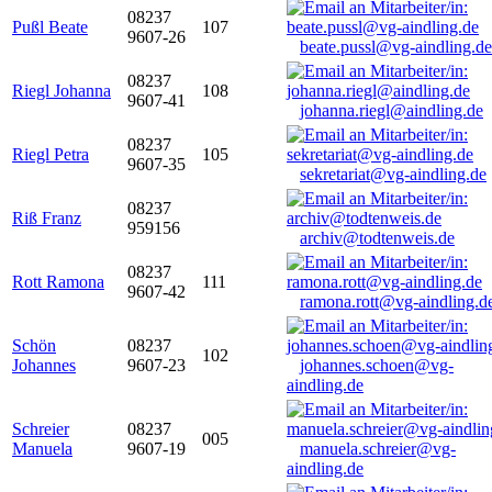
08237
Pußl Beate
107
9607-26
beate.pussl@vg-aindling.de
08237
Riegl Johanna
108
9607-41
johanna.riegl@aindling.de
08237
Riegl Petra
105
9607-35
sekretariat@vg-aindling.de
08237
Riß Franz
959156
archiv@todtenweis.de
08237
Rott Ramona
111
9607-42
ramona.rott@vg-aindling.d
Schön
08237
102
Johannes
9607-23
johannes.schoen@vg-
aindling.de
Schreier
08237
005
Manuela
9607-19
manuela.schreier@vg-
aindling.de