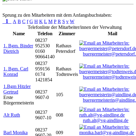
Sprung zu den Mitarbeitern mit dem Anfangsbuchstaben:
1
A
B
C
f
G
H
K
L
M
P
R
S
v
W
Telefonliste der Mitarbeiter/innen der Verwaltung
Name
Telefon
Zimmer
Mail
08237
1. Bgm. Binder
952530
Rathaus
Dietrich
0160
Petersdorf
buergermeister@petersdorf
90664140
08237
1. Bgm. Carl
959156
Rathaus
Konrad
0174
Todtenweis
buergermeister@todtenweis
1421854
1.Bgm Hitzler
Gertrud
08237
105
Erste
9607-0
buergermeisterin@aindling
Bürgermeisterin
08237
Alt Ruth
008
9607-10
ruth.alt@vg-aindling.de
08237
Barl Monika
009
9607-20