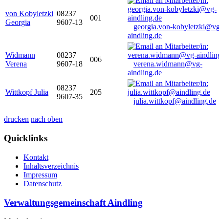
von Kobyletzki
08237
001
Georgia
9607-13
georgia.von-kobyletzki@vg
aindling.de
Widmann
08237
006
Verena
9607-18
verena.widmann@vg-
aindling.de
08237
Wittkopf Julia
205
9607-35
julia.wittkopf@aindling.de
drucken
nach oben
Quicklinks
Kontakt
Inhaltsverzeichnis
Impressum
Datenschutz
Verwaltungsgemeinschaft Aindling