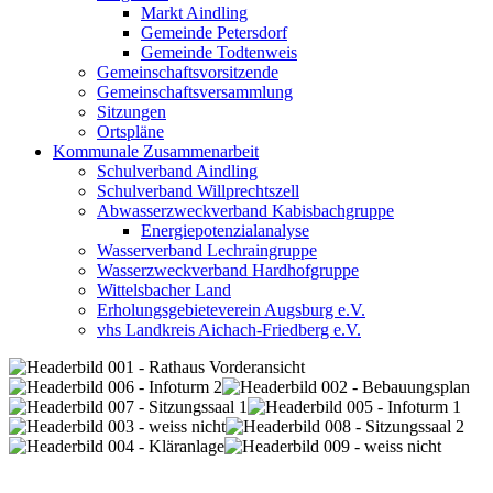
Markt Aindling
Gemeinde Petersdorf
Gemeinde Todtenweis
Gemeinschaftsvorsitzende
Gemeinschaftsversammlung
Sitzungen
Ortspläne
Kommunale Zusammenarbeit
Schulverband Aindling
Schulverband Willprechtszell
Abwasserzweckverband Kabisbachgruppe
Energiepotenzialanalyse
Wasserverband Lechraingruppe
Wasserzweckverband Hardhofgruppe
Wittelsbacher Land
Erholungsgebieteverein Augsburg e.V.
vhs Landkreis Aichach-Friedberg e.V.