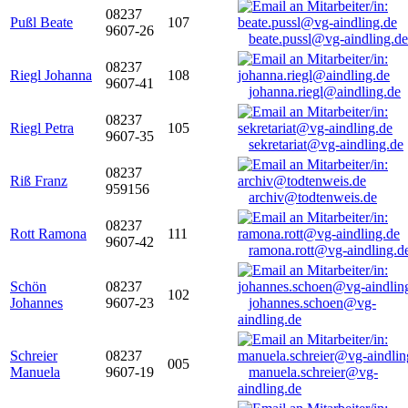
08237
Pußl Beate
107
9607-26
beate.pussl@vg-aindling.de
08237
Riegl Johanna
108
9607-41
johanna.riegl@aindling.de
08237
Riegl Petra
105
9607-35
sekretariat@vg-aindling.de
08237
Riß Franz
959156
archiv@todtenweis.de
08237
Rott Ramona
111
9607-42
ramona.rott@vg-aindling.d
Schön
08237
102
Johannes
9607-23
johannes.schoen@vg-
aindling.de
Schreier
08237
005
Manuela
9607-19
manuela.schreier@vg-
aindling.de