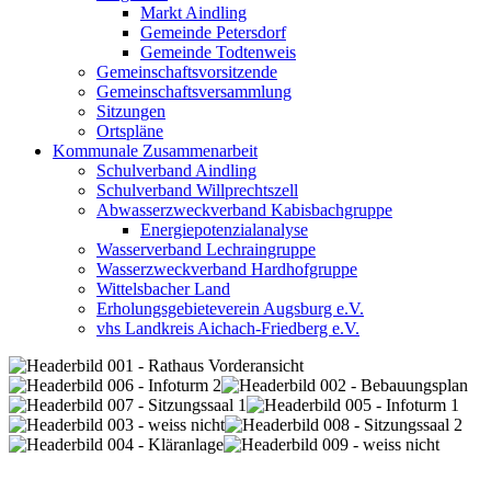
Markt Aindling
Gemeinde Petersdorf
Gemeinde Todtenweis
Gemeinschaftsvorsitzende
Gemeinschaftsversammlung
Sitzungen
Ortspläne
Kommunale Zusammenarbeit
Schulverband Aindling
Schulverband Willprechtszell
Abwasserzweckverband Kabisbachgruppe
Energiepotenzialanalyse
Wasserverband Lechraingruppe
Wasserzweckverband Hardhofgruppe
Wittelsbacher Land
Erholungsgebieteverein Augsburg e.V.
vhs Landkreis Aichach-Friedberg e.V.