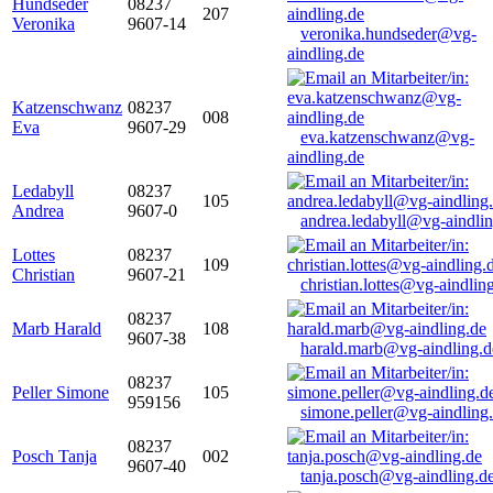
Hundseder
08237
207
Veronika
9607-14
veronika.hundseder@vg-
aindling.de
Katzenschwanz
08237
008
Eva
9607-29
eva.katzenschwanz@vg-
aindling.de
Ledabyll
08237
105
Andrea
9607-0
andrea.ledabyll@vg-aindli
Lottes
08237
109
Christian
9607-21
christian.lottes@vg-aindlin
08237
Marb Harald
108
9607-38
harald.marb@vg-aindling.d
08237
Peller Simone
105
959156
simone.peller@vg-aindling
08237
Posch Tanja
002
9607-40
tanja.posch@vg-aindling.d