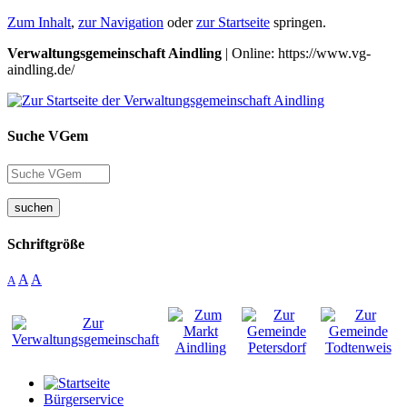
Zum Inhalt
,
zur Navigation
oder
zur Startseite
springen.
Verwaltungsgemeinschaft Aindling
| Online: https://www.vg-
aindling.de/
Suche VGem
suchen
Schriftgröße
A
A
A
Bürgerservice