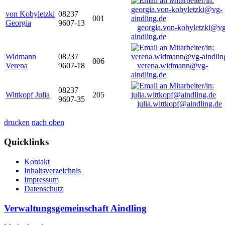
von Kobyletzki
08237
001
Georgia
9607-13
georgia.von-kobyletzki@vg
aindling.de
Widmann
08237
006
Verena
9607-18
verena.widmann@vg-
aindling.de
08237
Wittkopf Julia
205
9607-35
julia.wittkopf@aindling.de
drucken
nach oben
Quicklinks
Kontakt
Inhaltsverzeichnis
Impressum
Datenschutz
Verwaltungsgemeinschaft Aindling