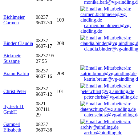
monika.barl@vg-aindling.d
Bichlmeier
08237
109
Carmen
9607-30
carmen.bichlmeier@vg-
aindling.de
08237
Binder Claudia
208
9607-17
claudia.binder@vg-aindling
Birkmeir
08237 95
Susanne
27 55
08237
Braun Katrin
208
9607-16
katrin.braun@vg-aindling.
08237
Christ Peter
101
9607-12
peter.christ@vg-aindling.de
0821
fly-tech IT
207111-
GmbH
29
datenschutz@vg-aindling.d
Gamperl
08237
Elisabeth
9607-36
archiv@aindling.de