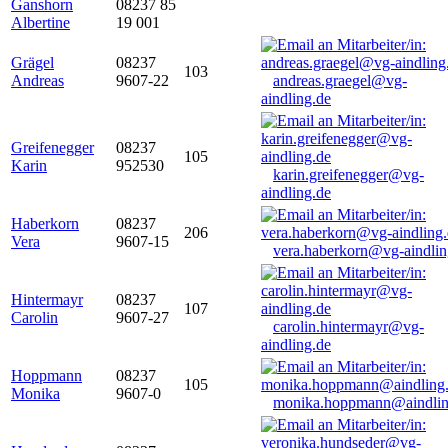
Ganshorn
08237 85
Albertine
19 001
Grägel
08237
103
Andreas
9607-22
andreas.graegel@vg-
aindling.de
Greifenegger
08237
105
Karin
952530
karin.greifenegger@vg-
aindling.de
Haberkorn
08237
206
Vera
9607-15
vera.haberkorn@vg-aindlin
Hintermayr
08237
107
Carolin
9607-27
carolin.hintermayr@vg-
aindling.de
Hoppmann
08237
105
Monika
9607-0
monika.hoppmann@aindlin