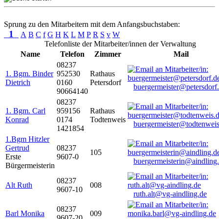
Sprung zu den Mitarbeitern mit dem Anfangsbuchstaben:
1
A
B
C
f
G
H
K
L
M
P
R
S
v
W
Telefonliste der Mitarbeiter/innen der Verwaltung
Name
Telefon
Zimmer
Mail
08237
1. Bgm. Binder
952530
Rathaus
Dietrich
0160
Petersdorf
buergermeister@petersdorf
90664140
08237
1. Bgm. Carl
959156
Rathaus
Konrad
0174
Todtenweis
buergermeister@todtenweis
1421854
1.Bgm Hitzler
Gertrud
08237
105
Erste
9607-0
buergermeisterin@aindling
Bürgermeisterin
08237
Alt Ruth
008
9607-10
ruth.alt@vg-aindling.de
08237
Barl Monika
009
9607-20