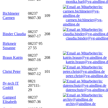
monika.barl@vg-aindling.d
Bichlmeier
08237
109
Carmen
9607-30
carmen.bichlmeier@vg-
aindling.de
08237
Binder Claudia
208
9607-17
claudia.binder@vg-aindling
Birkmeir
08237 95
Susanne
27 55
08237
Braun Katrin
208
9607-16
katrin.braun@vg-aindling.
08237
Christ Peter
101
9607-12
peter.christ@vg-aindling.de
0821
fly-tech IT
207111-
GmbH
29
datenschutz@vg-aindling.d
Gamperl
08237
Elisabeth
9607-36
archiv@aindling.de