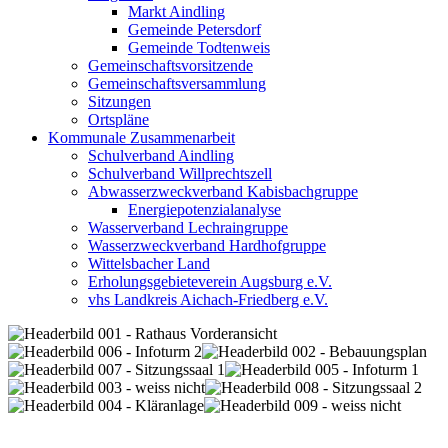
Markt Aindling
Gemeinde Petersdorf
Gemeinde Todtenweis
Gemeinschaftsvorsitzende
Gemeinschaftsversammlung
Sitzungen
Ortspläne
Kommunale Zusammenarbeit
Schulverband Aindling
Schulverband Willprechtszell
Abwasserzweckverband Kabisbachgruppe
Energiepotenzialanalyse
Wasserverband Lechraingruppe
Wasserzweckverband Hardhofgruppe
Wittelsbacher Land
Erholungsgebieteverein Augsburg e.V.
vhs Landkreis Aichach-Friedberg e.V.