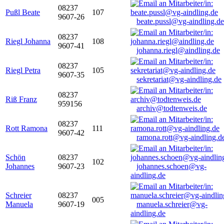
08237
Pußl Beate
107
9607-26
beate.pussl@vg-aindling.de
08237
Riegl Johanna
108
9607-41
johanna.riegl@aindling.de
08237
Riegl Petra
105
9607-35
sekretariat@vg-aindling.de
08237
Riß Franz
959156
archiv@todtenweis.de
08237
Rott Ramona
111
9607-42
ramona.rott@vg-aindling.d
Schön
08237
102
Johannes
9607-23
johannes.schoen@vg-
aindling.de
Schreier
08237
005
Manuela
9607-19
manuela.schreier@vg-
aindling.de