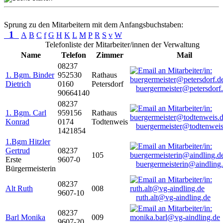
Sprung zu den Mitarbeitern mit dem Anfangsbuchstaben:
1
A
B
C
f
G
H
K
L
M
P
R
S
v
W
Telefonliste der Mitarbeiter/innen der Verwaltung
Name
Telefon
Zimmer
Mail
08237
1. Bgm. Binder
952530
Rathaus
Dietrich
0160
Petersdorf
buergermeister@petersdorf
90664140
08237
1. Bgm. Carl
959156
Rathaus
Konrad
0174
Todtenweis
buergermeister@todtenweis
1421854
1.Bgm Hitzler
Gertrud
08237
105
Erste
9607-0
buergermeisterin@aindling
Bürgermeisterin
08237
Alt Ruth
008
9607-10
ruth.alt@vg-aindling.de
08237
Barl Monika
009
9607-20