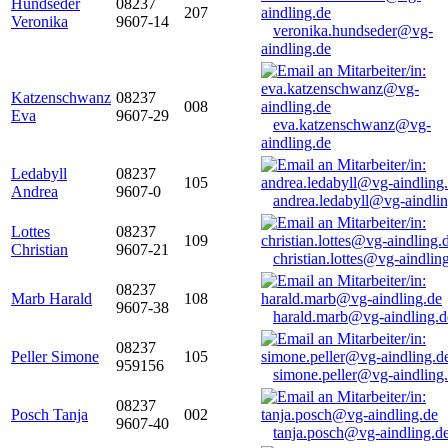
Hundseder
08237
207
Veronika
9607-14
veronika.hundseder@vg-
aindling.de
Katzenschwanz
08237
008
Eva
9607-29
eva.katzenschwanz@vg-
aindling.de
Ledabyll
08237
105
Andrea
9607-0
andrea.ledabyll@vg-aindli
Lottes
08237
109
Christian
9607-21
christian.lottes@vg-aindlin
08237
Marb Harald
108
9607-38
harald.marb@vg-aindling.d
08237
Peller Simone
105
959156
simone.peller@vg-aindling
08237
Posch Tanja
002
9607-40
tanja.posch@vg-aindling.d