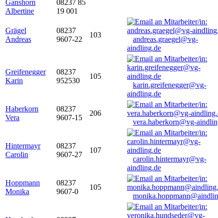
Ganshorn
08237 85
Albertine
19 001
Grägel
08237
103
Andreas
9607-22
andreas.graegel@vg-
aindling.de
Greifenegger
08237
105
Karin
952530
karin.greifenegger@vg-
aindling.de
Haberkorn
08237
206
Vera
9607-15
vera.haberkorn@vg-aindlin
Hintermayr
08237
107
Carolin
9607-27
carolin.hintermayr@vg-
aindling.de
Hoppmann
08237
105
Monika
9607-0
monika.hoppmann@aindlin