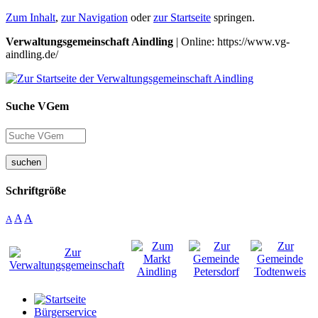
Zum Inhalt
,
zur Navigation
oder
zur Startseite
springen.
Verwaltungsgemeinschaft Aindling
| Online: https://www.vg-
aindling.de/
Suche VGem
suchen
Schriftgröße
A
A
A
Bürgerservice