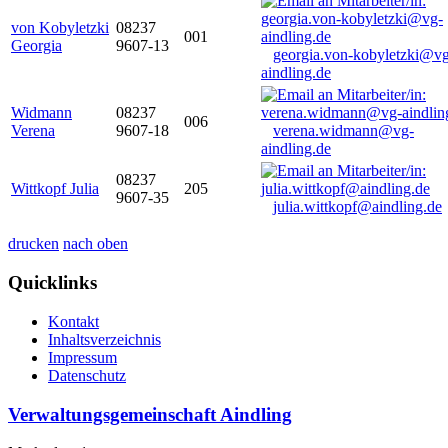
von Kobyletzki
08237
001
Georgia
9607-13
georgia.von-kobyletzki@vg
aindling.de
Widmann
08237
006
Verena
9607-18
verena.widmann@vg-
aindling.de
08237
Wittkopf Julia
205
9607-35
julia.wittkopf@aindling.de
drucken
nach oben
Quicklinks
Kontakt
Inhaltsverzeichnis
Impressum
Datenschutz
Verwaltungsgemeinschaft Aindling