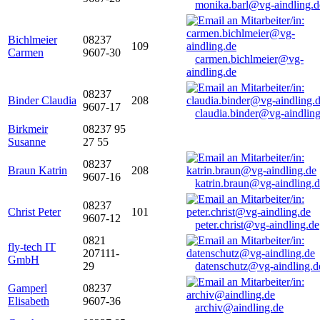
monika.barl@vg-aindling.d
Bichlmeier
08237
109
Carmen
9607-30
carmen.bichlmeier@vg-
aindling.de
08237
Binder Claudia
208
9607-17
claudia.binder@vg-aindling
Birkmeir
08237 95
Susanne
27 55
08237
Braun Katrin
208
9607-16
katrin.braun@vg-aindling.
08237
Christ Peter
101
9607-12
peter.christ@vg-aindling.de
0821
fly-tech IT
207111-
GmbH
29
datenschutz@vg-aindling.d
Gamperl
08237
Elisabeth
9607-36
archiv@aindling.de