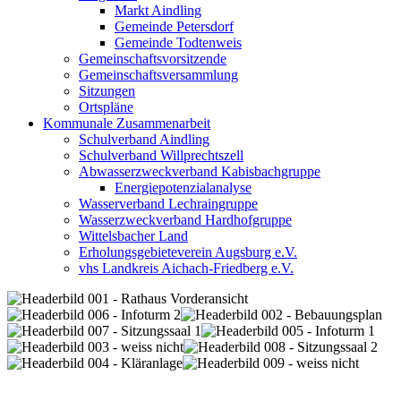
Markt Aindling
Gemeinde Petersdorf
Gemeinde Todtenweis
Gemeinschaftsvorsitzende
Gemeinschaftsversammlung
Sitzungen
Ortspläne
Kommunale Zusammenarbeit
Schulverband Aindling
Schulverband Willprechtszell
Abwasserzweckverband Kabisbachgruppe
Energiepotenzialanalyse
Wasserverband Lechraingruppe
Wasserzweckverband Hardhofgruppe
Wittelsbacher Land
Erholungsgebieteverein Augsburg e.V.
vhs Landkreis Aichach-Friedberg e.V.