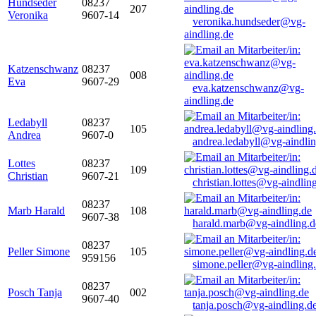
Hundseder
08237
207
Veronika
9607-14
veronika.hundseder@vg-
aindling.de
Katzenschwanz
08237
008
Eva
9607-29
eva.katzenschwanz@vg-
aindling.de
Ledabyll
08237
105
Andrea
9607-0
andrea.ledabyll@vg-aindli
Lottes
08237
109
Christian
9607-21
christian.lottes@vg-aindlin
08237
Marb Harald
108
9607-38
harald.marb@vg-aindling.d
08237
Peller Simone
105
959156
simone.peller@vg-aindling
08237
Posch Tanja
002
9607-40
tanja.posch@vg-aindling.d