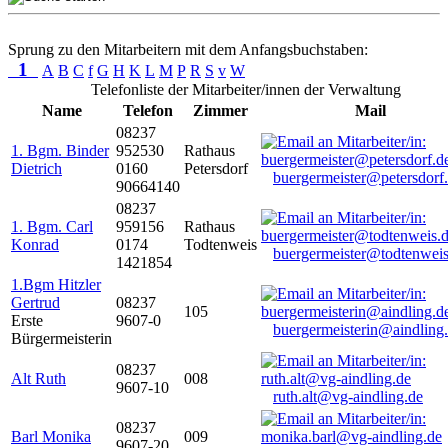
Sprung zu den Mitarbeitern mit dem Anfangsbuchstaben:
1
A
B
C
f
G
H
K
L
M
P
R
S
v
W
Telefonliste der Mitarbeiter/innen der Verwaltung
Name
Telefon
Zimmer
Mail
08237
1. Bgm. Binder
952530
Rathaus
Dietrich
0160
Petersdorf
buergermeister@petersdorf
90664140
08237
1. Bgm. Carl
959156
Rathaus
Konrad
0174
Todtenweis
buergermeister@todtenweis
1421854
1.Bgm Hitzler
Gertrud
08237
105
Erste
9607-0
buergermeisterin@aindling
Bürgermeisterin
08237
Alt Ruth
008
9607-10
ruth.alt@vg-aindling.de
08237
Barl Monika
009
9607-20