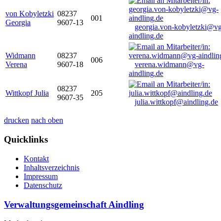
von Kobyletzki
08237
001
Georgia
9607-13
georgia.von-kobyletzki@vg
aindling.de
Widmann
08237
006
Verena
9607-18
verena.widmann@vg-
aindling.de
08237
Wittkopf Julia
205
9607-35
julia.wittkopf@aindling.de
drucken
nach oben
Quicklinks
Kontakt
Inhaltsverzeichnis
Impressum
Datenschutz
Verwaltungsgemeinschaft Aindling