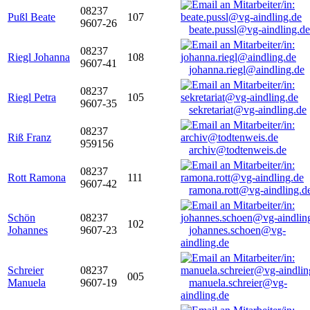
08237
Pußl Beate
107
9607-26
beate.pussl@vg-aindling.de
08237
Riegl Johanna
108
9607-41
johanna.riegl@aindling.de
08237
Riegl Petra
105
9607-35
sekretariat@vg-aindling.de
08237
Riß Franz
959156
archiv@todtenweis.de
08237
Rott Ramona
111
9607-42
ramona.rott@vg-aindling.d
Schön
08237
102
Johannes
9607-23
johannes.schoen@vg-
aindling.de
Schreier
08237
005
Manuela
9607-19
manuela.schreier@vg-
aindling.de