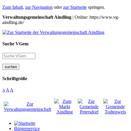
Zum Inhalt
,
zur Navigation
oder
zur Startseite
springen.
Verwaltungsgemeinschaft Aindling
| Online: https://www.vg-
aindling.de/
Suche VGem
suchen
Schriftgröße
A
A
A
Bürgerservice