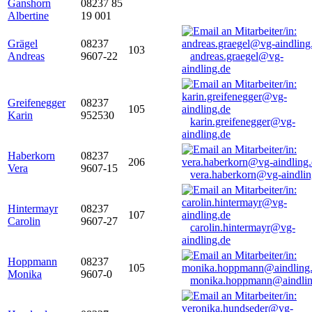
Ganshorn
08237 85
Albertine
19 001
Grägel
08237
103
Andreas
9607-22
andreas.graegel@vg-
aindling.de
Greifenegger
08237
105
Karin
952530
karin.greifenegger@vg-
aindling.de
Haberkorn
08237
206
Vera
9607-15
vera.haberkorn@vg-aindlin
Hintermayr
08237
107
Carolin
9607-27
carolin.hintermayr@vg-
aindling.de
Hoppmann
08237
105
Monika
9607-0
monika.hoppmann@aindlin