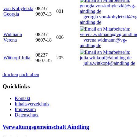
von Kobyletzki
08237
001
Georgia
9607-13
georgia.von-kobyletzki@vg
aindling.de
Widmann
08237
006
Verena
9607-18
verena.widmann@vg-
aindling.de
08237
Wittkopf Julia
205
9607-35
julia.wittkopf@aindling.de
drucken
nach oben
Quicklinks
Kontakt
Inhaltsverzeichnis
Impressum
Datenschutz
Verwaltungsgemeinschaft Aindling