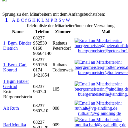
Sprung zu den Mitarbeitern mit dem Anfangsbuchstaben:
1
A
B
C
f
G
H
K
L
M
P
R
S
v
W
Telefonliste der Mitarbeiter/innen der Verwaltung
Name
Telefon
Zimmer
Mail
08237
1. Bgm. Binder
952530
Rathaus
Dietrich
0160
Petersdorf
buergermeister@petersdorf
90664140
08237
1. Bgm. Carl
959156
Rathaus
Konrad
0174
Todtenweis
buergermeister@todtenweis
1421854
1.Bgm Hitzler
Gertrud
08237
105
Erste
9607-0
buergermeisterin@aindling
Bürgermeisterin
08237
Alt Ruth
008
9607-10
ruth.alt@vg-aindling.de
08237
Barl Monika
009
9607-20