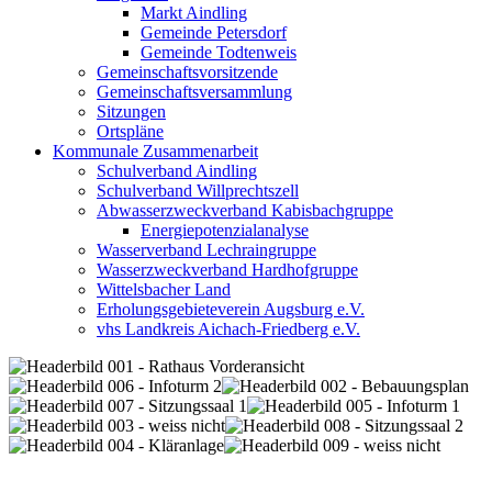
Markt Aindling
Gemeinde Petersdorf
Gemeinde Todtenweis
Gemeinschaftsvorsitzende
Gemeinschaftsversammlung
Sitzungen
Ortspläne
Kommunale Zusammenarbeit
Schulverband Aindling
Schulverband Willprechtszell
Abwasserzweckverband Kabisbachgruppe
Energiepotenzialanalyse
Wasserverband Lechraingruppe
Wasserzweckverband Hardhofgruppe
Wittelsbacher Land
Erholungsgebieteverein Augsburg e.V.
vhs Landkreis Aichach-Friedberg e.V.