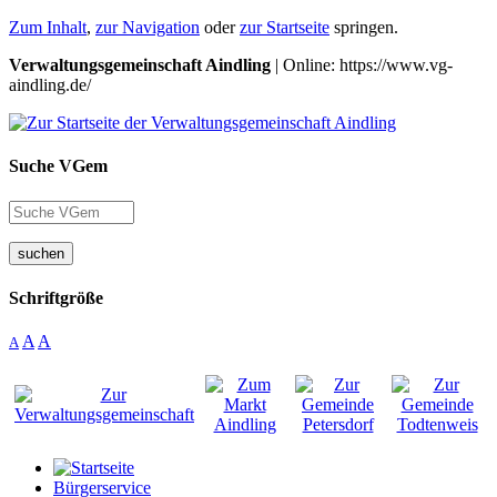
Zum Inhalt
,
zur Navigation
oder
zur Startseite
springen.
Verwaltungsgemeinschaft Aindling
| Online: https://www.vg-
aindling.de/
Suche VGem
suchen
Schriftgröße
A
A
A
Bürgerservice