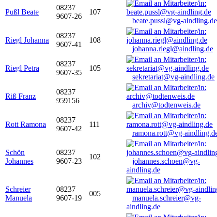
08237
Pußl Beate
107
9607-26
beate.pussl@vg-aindling.de
08237
Riegl Johanna
108
9607-41
johanna.riegl@aindling.de
08237
Riegl Petra
105
9607-35
sekretariat@vg-aindling.de
08237
Riß Franz
959156
archiv@todtenweis.de
08237
Rott Ramona
111
9607-42
ramona.rott@vg-aindling.d
Schön
08237
102
Johannes
9607-23
johannes.schoen@vg-
aindling.de
Schreier
08237
005
Manuela
9607-19
manuela.schreier@vg-
aindling.de