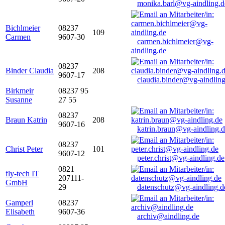
monika.barl@vg-aindling.d
Bichlmeier
08237
109
Carmen
9607-30
carmen.bichlmeier@vg-
aindling.de
08237
Binder Claudia
208
9607-17
claudia.binder@vg-aindling
Birkmeir
08237 95
Susanne
27 55
08237
Braun Katrin
208
9607-16
katrin.braun@vg-aindling.
08237
Christ Peter
101
9607-12
peter.christ@vg-aindling.de
0821
fly-tech IT
207111-
GmbH
29
datenschutz@vg-aindling.d
Gamperl
08237
Elisabeth
9607-36
archiv@aindling.de