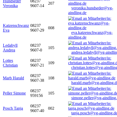
Hundseder
08237
207
Veronika
9607-14
veronika.hundseder@vg-
aindling.de
Katzenschwanz
08237
008
Eva
9607-29
eva.katzenschwanz@vg-
aindling.de
Ledabyll
08237
105
Andrea
9607-0
andrea.ledabyll@vg-aindli
Lottes
08237
109
Christian
9607-21
christian.lottes@vg-aindlin
08237
Marb Harald
108
9607-38
harald.marb@vg-aindling.d
08237
Peller Simone
105
959156
simone.peller@vg-aindling
08237
Posch Tanja
002
9607-40
tanja.posch@vg-aindling.d