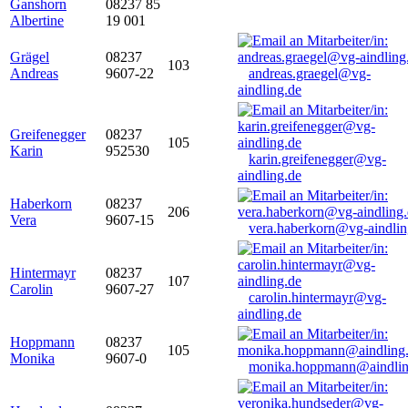
Ganshorn
08237 85
Albertine
19 001
Grägel
08237
103
Andreas
9607-22
andreas.graegel@vg-
aindling.de
Greifenegger
08237
105
Karin
952530
karin.greifenegger@vg-
aindling.de
Haberkorn
08237
206
Vera
9607-15
vera.haberkorn@vg-aindlin
Hintermayr
08237
107
Carolin
9607-27
carolin.hintermayr@vg-
aindling.de
Hoppmann
08237
105
Monika
9607-0
monika.hoppmann@aindlin