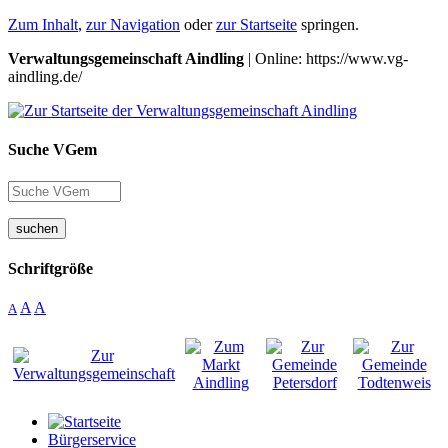
Zum Inhalt
,
zur Navigation
oder
zur Startseite
springen.
Verwaltungsgemeinschaft Aindling
| Online: https://www.vg-
aindling.de/
Suche VGem
suchen
Schriftgröße
A
A
A
Bürgerservice