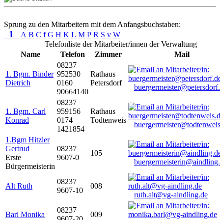
Sprung zu den Mitarbeitern mit dem Anfangsbuchstaben:
1
A
B
C
f
G
H
K
L
M
P
R
S
v
W
Telefonliste der Mitarbeiter/innen der Verwaltung
Name
Telefon
Zimmer
Mail
08237
1. Bgm. Binder
952530
Rathaus
Dietrich
0160
Petersdorf
buergermeister@petersdorf
90664140
08237
1. Bgm. Carl
959156
Rathaus
Konrad
0174
Todtenweis
buergermeister@todtenweis
1421854
1.Bgm Hitzler
Gertrud
08237
105
Erste
9607-0
buergermeisterin@aindling
Bürgermeisterin
08237
Alt Ruth
008
9607-10
ruth.alt@vg-aindling.de
08237
Barl Monika
009
9607-20