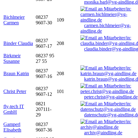
monika.barl@vg-aindling.d
Bichlmeier
08237
109
Carmen
9607-30
carmen.bichlmeier@vg-
aindling.de
08237
Binder Claudia
208
9607-17
claudia.binder@vg-aindling
Birkmeir
08237 95
Susanne
27 55
08237
Braun Katrin
208
9607-16
katrin.braun@vg-aindling.
08237
Christ Peter
101
9607-12
peter.christ@vg-aindling.de
0821
fly-tech IT
207111-
GmbH
29
datenschutz@vg-aindling.d
Gamperl
08237
Elisabeth
9607-36
archiv@aindling.de