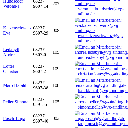
Hundseder
08237
207
Veronika
9607-14
veronika.hundseder@vg-
aindling.de
Katzenschwanz
08237
008
Eva
9607-29
eva.katzenschwanz@vg-
aindling.de
Ledabyll
08237
105
Andrea
9607-0
andrea.ledabyll@vg-aindli
Lottes
08237
109
Christian
9607-21
christian.lottes@vg-aindlin
08237
Marb Harald
108
9607-38
harald.marb@vg-aindling.d
08237
Peller Simone
105
959156
simone.peller@vg-aindling
08237
Posch Tanja
002
9607-40
tanja.posch@vg-aindling.d