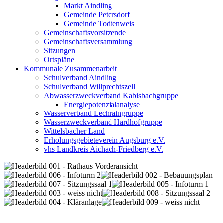
Markt Aindling
Gemeinde Petersdorf
Gemeinde Todtenweis
Gemeinschaftsvorsitzende
Gemeinschaftsversammlung
Sitzungen
Ortspläne
Kommunale Zusammenarbeit
Schulverband Aindling
Schulverband Willprechtszell
Abwasserzweckverband Kabisbachgruppe
Energiepotenzialanalyse
Wasserverband Lechraingruppe
Wasserzweckverband Hardhofgruppe
Wittelsbacher Land
Erholungsgebieteverein Augsburg e.V.
vhs Landkreis Aichach-Friedberg e.V.