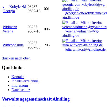
von Kobyletzki
08237
001
Georgia
9607-13
georgia.von-kobyletzki@vg
aindling.de
Widmann
08237
006
Verena
9607-18
verena.widmann@vg-
aindling.de
08237
Wittkopf Julia
205
9607-35
julia.wittkopf@aindling.de
drucken
nach oben
Quicklinks
Kontakt
Inhaltsverzeichnis
Impressum
Datenschutz
Verwaltungsgemeinschaft Aindling