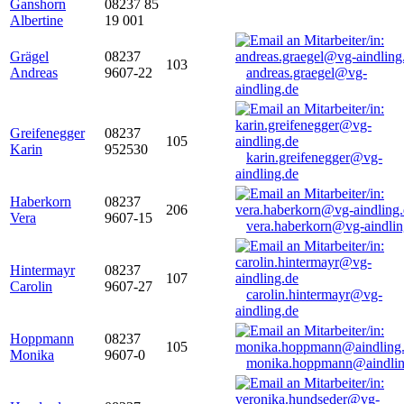
Ganshorn
08237 85
Albertine
19 001
Grägel
08237
103
Andreas
9607-22
andreas.graegel@vg-
aindling.de
Greifenegger
08237
105
Karin
952530
karin.greifenegger@vg-
aindling.de
Haberkorn
08237
206
Vera
9607-15
vera.haberkorn@vg-aindlin
Hintermayr
08237
107
Carolin
9607-27
carolin.hintermayr@vg-
aindling.de
Hoppmann
08237
105
Monika
9607-0
monika.hoppmann@aindlin