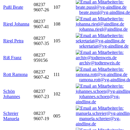
08237
Pußl Beate
107
9607-26
beate.pussl@vg-aindling.de
08237
Riegl Johanna
108
9607-41
johanna.riegl@aindling.de
08237
Riegl Petra
105
9607-35
sekretariat@vg-aindling.de
08237
Riß Franz
959156
archiv@todtenweis.de
08237
Rott Ramona
111
9607-42
ramona.rott@vg-aindling.d
Schön
08237
102
Johannes
9607-23
johannes.schoen@vg-
aindling.de
Schreier
08237
005
Manuela
9607-19
manuela.schreier@vg-
aindling.de