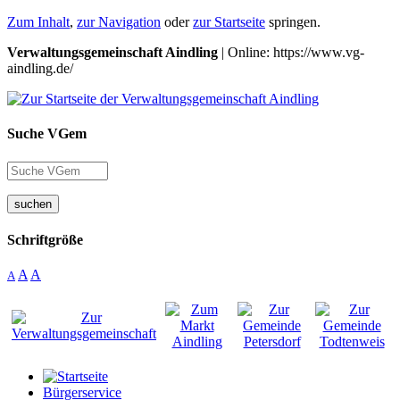
Zum Inhalt
,
zur Navigation
oder
zur Startseite
springen.
Verwaltungsgemeinschaft Aindling
| Online: https://www.vg-
aindling.de/
Suche VGem
suchen
Schriftgröße
A
A
A
Bürgerservice