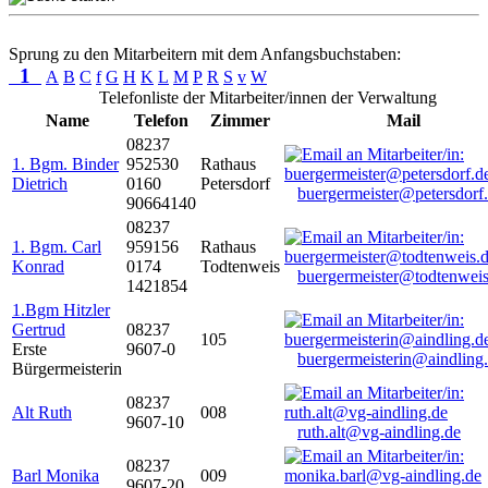
Sprung zu den Mitarbeitern mit dem Anfangsbuchstaben:
1
A
B
C
f
G
H
K
L
M
P
R
S
v
W
Telefonliste der Mitarbeiter/innen der Verwaltung
Name
Telefon
Zimmer
Mail
08237
1. Bgm. Binder
952530
Rathaus
Dietrich
0160
Petersdorf
buergermeister@petersdorf
90664140
08237
1. Bgm. Carl
959156
Rathaus
Konrad
0174
Todtenweis
buergermeister@todtenweis
1421854
1.Bgm Hitzler
Gertrud
08237
105
Erste
9607-0
buergermeisterin@aindling
Bürgermeisterin
08237
Alt Ruth
008
9607-10
ruth.alt@vg-aindling.de
08237
Barl Monika
009
9607-20