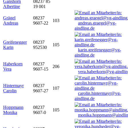
Ganshorn
08237 85
Albertine
19 001
Grägel
08237
103
Andreas
9607-22
andreas.graegel@vg-
aindling.de
Greifenegger
08237
105
Karin
952530
karin.greifenegger@vg-
aindling.de
Haberkorn
08237
206
Vera
9607-15
vera.haberkorn@vg-aindlin
Hintermayr
08237
107
Carolin
9607-27
carolin.hintermayr@vg-
aindling.de
Hoppmann
08237
105
Monika
9607-0
monika.hoppmann@aindlin