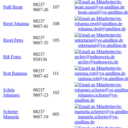
08237
Pußl Beate
107
9607-26
beate.pussl@vg-aindling.de
08237
Riegl Johanna
108
9607-41
johanna.riegl@aindling.de
08237
Riegl Petra
105
9607-35
sekretariat@vg-aindling.de
08237
Riß Franz
959156
archiv@todtenweis.de
08237
Rott Ramona
111
9607-42
ramona.rott@vg-aindling.d
Schön
08237
102
Johannes
9607-23
johannes.schoen@vg-
aindling.de
Schreier
08237
005
Manuela
9607-19
manuela.schreier@vg-
aindling.de