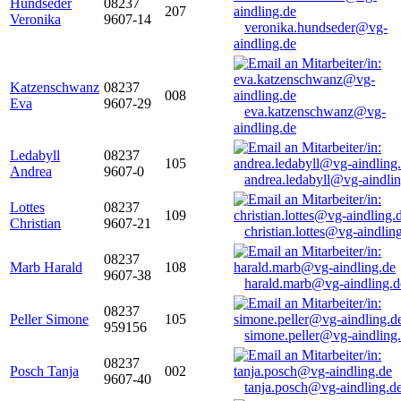
Hundseder
08237
207
Veronika
9607-14
veronika.hundseder@vg-
aindling.de
Katzenschwanz
08237
008
Eva
9607-29
eva.katzenschwanz@vg-
aindling.de
Ledabyll
08237
105
Andrea
9607-0
andrea.ledabyll@vg-aindli
Lottes
08237
109
Christian
9607-21
christian.lottes@vg-aindlin
08237
Marb Harald
108
9607-38
harald.marb@vg-aindling.d
08237
Peller Simone
105
959156
simone.peller@vg-aindling
08237
Posch Tanja
002
9607-40
tanja.posch@vg-aindling.d