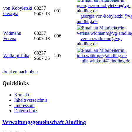
von Kobyletzki
08237
001
Georgia
9607-13
georgia.von-kobyletzki@vg
aindling.de
Widmann
08237
006
Verena
9607-18
verena.widmann@vg-
aindling.de
08237
Wittkopf Julia
205
9607-35
julia.wittkopf@aindling.de
drucken
nach oben
Quicklinks
Kontakt
Inhaltsverzeichnis
Impressum
Datenschutz
Verwaltungsgemeinschaft Aindling