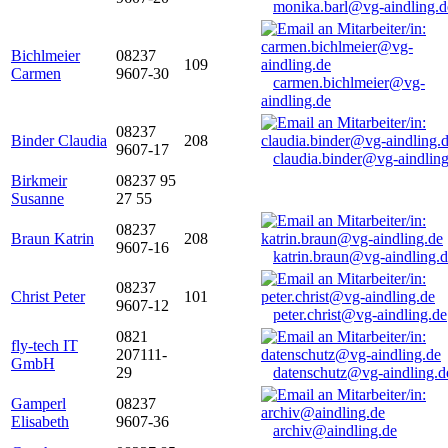
monika.barl@vg-aindling.d
Bichlmeier
08237
109
Carmen
9607-30
carmen.bichlmeier@vg-
aindling.de
08237
Binder Claudia
208
9607-17
claudia.binder@vg-aindling
Birkmeir
08237 95
Susanne
27 55
08237
Braun Katrin
208
9607-16
katrin.braun@vg-aindling.
08237
Christ Peter
101
9607-12
peter.christ@vg-aindling.de
0821
fly-tech IT
207111-
GmbH
29
datenschutz@vg-aindling.d
Gamperl
08237
Elisabeth
9607-36
archiv@aindling.de