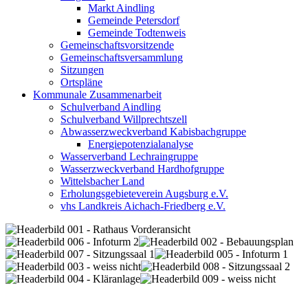
Markt Aindling
Gemeinde Petersdorf
Gemeinde Todtenweis
Gemeinschaftsvorsitzende
Gemeinschaftsversammlung
Sitzungen
Ortspläne
Kommunale Zusammenarbeit
Schulverband Aindling
Schulverband Willprechtszell
Abwasserzweckverband Kabisbachgruppe
Energiepotenzialanalyse
Wasserverband Lechraingruppe
Wasserzweckverband Hardhofgruppe
Wittelsbacher Land
Erholungsgebieteverein Augsburg e.V.
vhs Landkreis Aichach-Friedberg e.V.