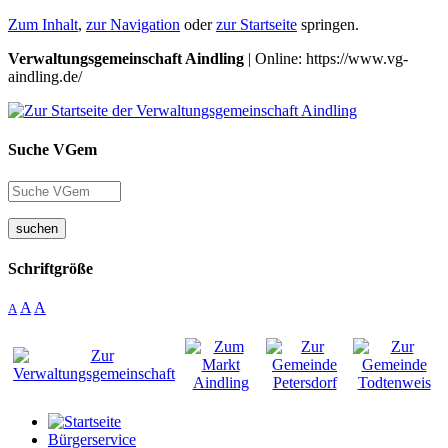
Zum Inhalt
,
zur Navigation
oder
zur Startseite
springen.
Verwaltungsgemeinschaft Aindling
| Online: https://www.vg-
aindling.de/
Suche VGem
suchen
Schriftgröße
A
A
A
Bürgerservice