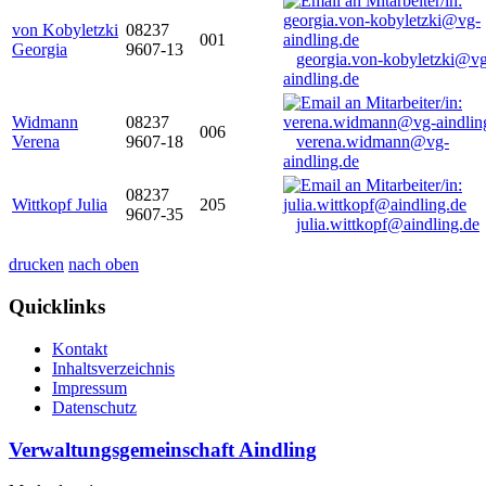
von Kobyletzki
08237
001
Georgia
9607-13
georgia.von-kobyletzki@vg
aindling.de
Widmann
08237
006
Verena
9607-18
verena.widmann@vg-
aindling.de
08237
Wittkopf Julia
205
9607-35
julia.wittkopf@aindling.de
drucken
nach oben
Quicklinks
Kontakt
Inhaltsverzeichnis
Impressum
Datenschutz
Verwaltungsgemeinschaft Aindling