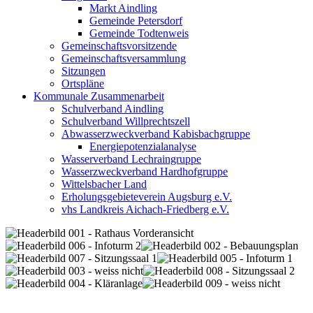
Markt Aindling
Gemeinde Petersdorf
Gemeinde Todtenweis
Gemeinschaftsvorsitzende
Gemeinschaftsversammlung
Sitzungen
Ortspläne
Kommunale Zusammenarbeit
Schulverband Aindling
Schulverband Willprechtszell
Abwasserzweckverband Kabisbachgruppe
Energiepotenzialanalyse
Wasserverband Lechraingruppe
Wasserzweckverband Hardhofgruppe
Wittelsbacher Land
Erholungsgebieteverein Augsburg e.V.
vhs Landkreis Aichach-Friedberg e.V.