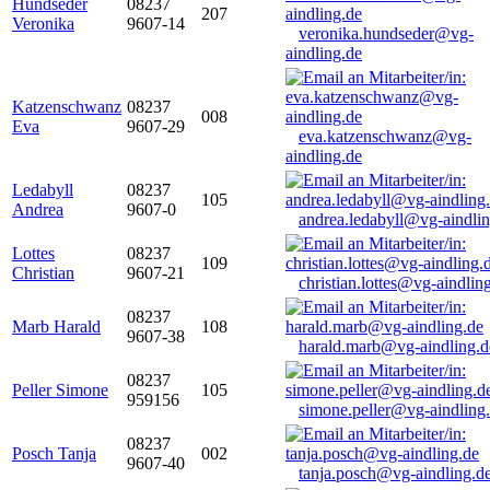
Hundseder
08237
207
Veronika
9607-14
veronika.hundseder@vg-
aindling.de
Katzenschwanz
08237
008
Eva
9607-29
eva.katzenschwanz@vg-
aindling.de
Ledabyll
08237
105
Andrea
9607-0
andrea.ledabyll@vg-aindli
Lottes
08237
109
Christian
9607-21
christian.lottes@vg-aindlin
08237
Marb Harald
108
9607-38
harald.marb@vg-aindling.d
08237
Peller Simone
105
959156
simone.peller@vg-aindling
08237
Posch Tanja
002
9607-40
tanja.posch@vg-aindling.d