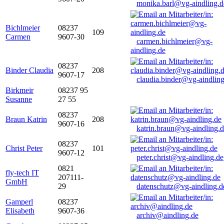
monika.barl@vg-aindling.d
Bichlmeier
08237
109
Carmen
9607-30
carmen.bichlmeier@vg-
aindling.de
08237
Binder Claudia
208
9607-17
claudia.binder@vg-aindling
Birkmeir
08237 95
Susanne
27 55
08237
Braun Katrin
208
9607-16
katrin.braun@vg-aindling.
08237
Christ Peter
101
9607-12
peter.christ@vg-aindling.de
0821
fly-tech IT
207111-
GmbH
29
datenschutz@vg-aindling.d
Gamperl
08237
Elisabeth
9607-36
archiv@aindling.de