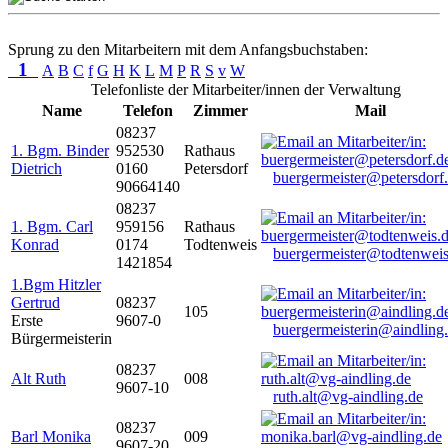
Sprung zu den Mitarbeitern mit dem Anfangsbuchstaben:
1
A
B
C
f
G
H
K
L
M
P
R
S
v
W
Telefonliste der Mitarbeiter/innen der Verwaltung
Name
Telefon
Zimmer
Mail
08237
1. Bgm. Binder
952530
Rathaus
Dietrich
0160
Petersdorf
buergermeister@petersdorf
90664140
08237
1. Bgm. Carl
959156
Rathaus
Konrad
0174
Todtenweis
buergermeister@todtenweis
1421854
1.Bgm Hitzler
Gertrud
08237
105
Erste
9607-0
buergermeisterin@aindling
Bürgermeisterin
08237
Alt Ruth
008
9607-10
ruth.alt@vg-aindling.de
08237
Barl Monika
009
9607-20