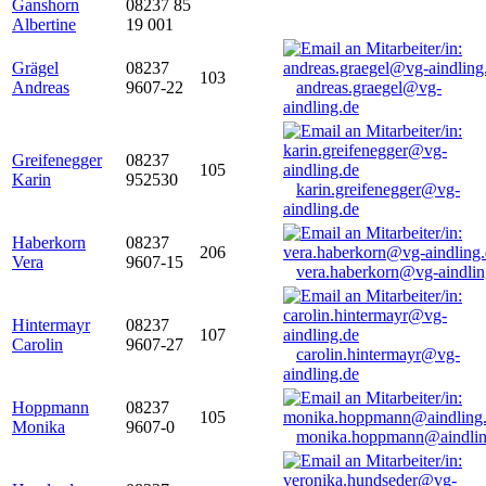
Ganshorn
08237 85
Albertine
19 001
Grägel
08237
103
Andreas
9607-22
andreas.graegel@vg-
aindling.de
Greifenegger
08237
105
Karin
952530
karin.greifenegger@vg-
aindling.de
Haberkorn
08237
206
Vera
9607-15
vera.haberkorn@vg-aindlin
Hintermayr
08237
107
Carolin
9607-27
carolin.hintermayr@vg-
aindling.de
Hoppmann
08237
105
Monika
9607-0
monika.hoppmann@aindlin