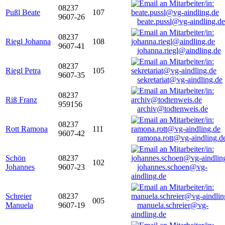
08237
Pußl Beate
107
9607-26
beate.pussl@vg-aindling.de
08237
Riegl Johanna
108
9607-41
johanna.riegl@aindling.de
08237
Riegl Petra
105
9607-35
sekretariat@vg-aindling.de
08237
Riß Franz
959156
archiv@todtenweis.de
08237
Rott Ramona
111
9607-42
ramona.rott@vg-aindling.d
Schön
08237
102
Johannes
9607-23
johannes.schoen@vg-
aindling.de
Schreier
08237
005
Manuela
9607-19
manuela.schreier@vg-
aindling.de