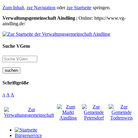
Zum Inhalt
,
zur Navigation
oder
zur Startseite
springen.
Verwaltungsgemeinschaft Aindling
| Online: https://www.vg-
aindling.de/
Suche VGem
suchen
Schriftgröße
A
A
A
Bürgerservice