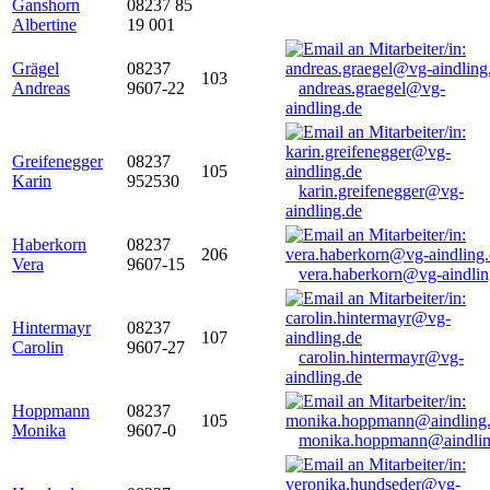
Ganshorn
08237 85
Albertine
19 001
Grägel
08237
103
Andreas
9607-22
andreas.graegel@vg-
aindling.de
Greifenegger
08237
105
Karin
952530
karin.greifenegger@vg-
aindling.de
Haberkorn
08237
206
Vera
9607-15
vera.haberkorn@vg-aindlin
Hintermayr
08237
107
Carolin
9607-27
carolin.hintermayr@vg-
aindling.de
Hoppmann
08237
105
Monika
9607-0
monika.hoppmann@aindlin