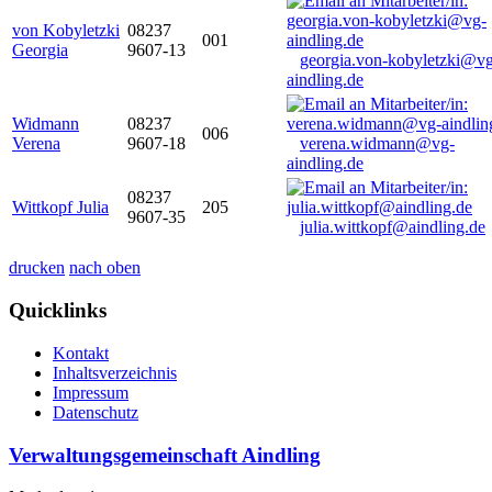
von Kobyletzki
08237
001
Georgia
9607-13
georgia.von-kobyletzki@vg
aindling.de
Widmann
08237
006
Verena
9607-18
verena.widmann@vg-
aindling.de
08237
Wittkopf Julia
205
9607-35
julia.wittkopf@aindling.de
drucken
nach oben
Quicklinks
Kontakt
Inhaltsverzeichnis
Impressum
Datenschutz
Verwaltungsgemeinschaft Aindling