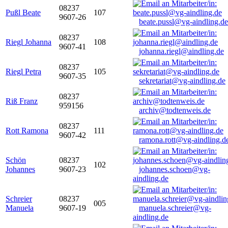
08237
Pußl Beate
107
9607-26
beate.pussl@vg-aindling.de
08237
Riegl Johanna
108
9607-41
johanna.riegl@aindling.de
08237
Riegl Petra
105
9607-35
sekretariat@vg-aindling.de
08237
Riß Franz
959156
archiv@todtenweis.de
08237
Rott Ramona
111
9607-42
ramona.rott@vg-aindling.d
Schön
08237
102
Johannes
9607-23
johannes.schoen@vg-
aindling.de
Schreier
08237
005
Manuela
9607-19
manuela.schreier@vg-
aindling.de