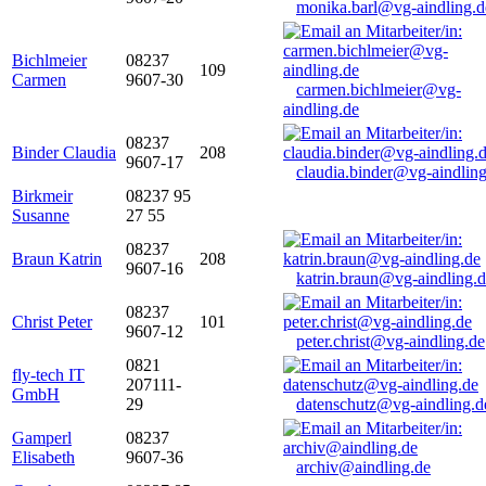
monika.barl@vg-aindling.d
Bichlmeier
08237
109
Carmen
9607-30
carmen.bichlmeier@vg-
aindling.de
08237
Binder Claudia
208
9607-17
claudia.binder@vg-aindling
Birkmeir
08237 95
Susanne
27 55
08237
Braun Katrin
208
9607-16
katrin.braun@vg-aindling.
08237
Christ Peter
101
9607-12
peter.christ@vg-aindling.de
0821
fly-tech IT
207111-
GmbH
29
datenschutz@vg-aindling.d
Gamperl
08237
Elisabeth
9607-36
archiv@aindling.de