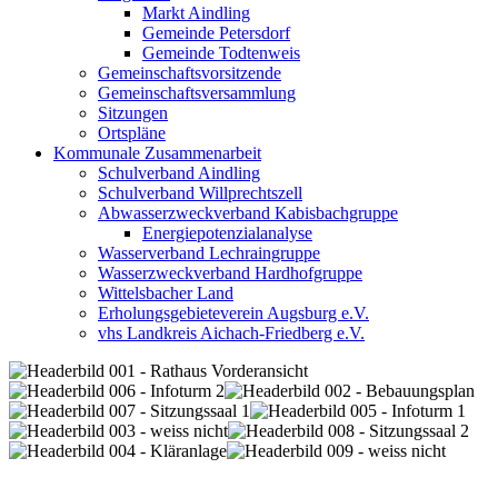
Markt Aindling
Gemeinde Petersdorf
Gemeinde Todtenweis
Gemeinschaftsvorsitzende
Gemeinschaftsversammlung
Sitzungen
Ortspläne
Kommunale Zusammenarbeit
Schulverband Aindling
Schulverband Willprechtszell
Abwasserzweckverband Kabisbachgruppe
Energiepotenzialanalyse
Wasserverband Lechraingruppe
Wasserzweckverband Hardhofgruppe
Wittelsbacher Land
Erholungsgebieteverein Augsburg e.V.
vhs Landkreis Aichach-Friedberg e.V.