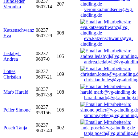
Hundseder
08237
207
Veronika
9607-14
veronika.hundseder@vg-
aindling.de
Katzenschwanz
08237
008
Eva
9607-29
eva.katzenschwanz@vg-
aindling.de
Ledabyll
08237
105
Andrea
9607-0
andrea.ledabyll@vg-aindli
Lottes
08237
109
Christian
9607-21
christian.lottes@vg-aindlin
08237
Marb Harald
108
9607-38
harald.marb@vg-aindling.d
08237
Peller Simone
105
959156
simone.peller@vg-aindling
08237
Posch Tanja
002
9607-40
tanja.posch@vg-aindling.d