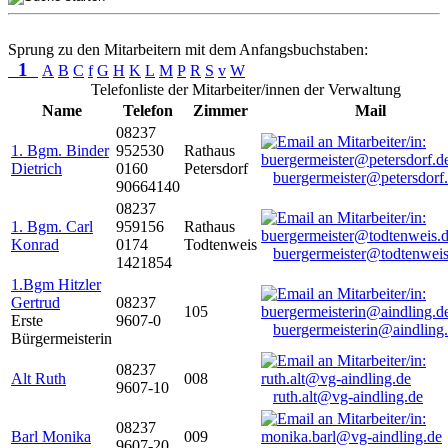
Sprung zu den Mitarbeitern mit dem Anfangsbuchstaben:
1
A
B
C
f
G
H
K
L
M
P
R
S
v
W
Telefonliste der Mitarbeiter/innen der Verwaltung
Name
Telefon
Zimmer
Mail
08237
1. Bgm. Binder
952530
Rathaus
Dietrich
0160
Petersdorf
buergermeister@petersdorf
90664140
08237
1. Bgm. Carl
959156
Rathaus
Konrad
0174
Todtenweis
buergermeister@todtenweis
1421854
1.Bgm Hitzler
Gertrud
08237
105
Erste
9607-0
buergermeisterin@aindling
Bürgermeisterin
08237
Alt Ruth
008
9607-10
ruth.alt@vg-aindling.de
08237
Barl Monika
009
9607-20