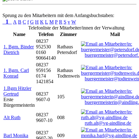
Sprung zu den Mitarbeitern mit dem Anfangsbuchstaben:
1
A
B
C
f
G
H
K
L
M
P
R
S
v
W
Telefonliste der Mitarbeiter/innen der Verwaltung
Name
Telefon
Zimmer
Mail
08237
1. Bgm. Binder
952530
Rathaus
Dietrich
0160
Petersdorf
buergermeister@petersdorf
90664140
08237
1. Bgm. Carl
959156
Rathaus
Konrad
0174
Todtenweis
buergermeister@todtenweis
1421854
1.Bgm Hitzler
Gertrud
08237
105
Erste
9607-0
buergermeisterin@aindling
Bürgermeisterin
08237
Alt Ruth
008
9607-10
ruth.alt@vg-aindling.de
08237
Barl Monika
009
9607-20