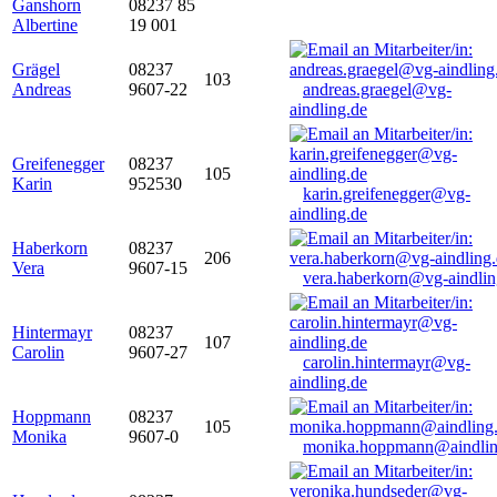
Ganshorn
08237 85
Albertine
19 001
Grägel
08237
103
Andreas
9607-22
andreas.graegel@vg-
aindling.de
Greifenegger
08237
105
Karin
952530
karin.greifenegger@vg-
aindling.de
Haberkorn
08237
206
Vera
9607-15
vera.haberkorn@vg-aindlin
Hintermayr
08237
107
Carolin
9607-27
carolin.hintermayr@vg-
aindling.de
Hoppmann
08237
105
Monika
9607-0
monika.hoppmann@aindlin