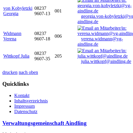
von Kobyletzki
08237
001
Georgia
9607-13
georgia.von-kobyletzki@vg
aindling.de
Widmann
08237
006
Verena
9607-18
verena.widmann@vg-
aindling.de
08237
Wittkopf Julia
205
9607-35
julia.wittkopf@aindling.de
drucken
nach oben
Quicklinks
Kontakt
Inhaltsverzeichnis
Impressum
Datenschutz
Verwaltungsgemeinschaft Aindling