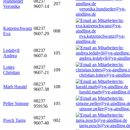
Hundseder
08237
207
Veronika
9607-14
veronika.hundseder@vg-
aindling.de
Katzenschwanz
08237
008
Eva
9607-29
eva.katzenschwanz@vg-
aindling.de
Ledabyll
08237
105
Andrea
9607-0
andrea.ledabyll@vg-aindli
Lottes
08237
109
Christian
9607-21
christian.lottes@vg-aindlin
08237
Marb Harald
108
9607-38
harald.marb@vg-aindling.d
08237
Peller Simone
105
959156
simone.peller@vg-aindling
08237
Posch Tanja
002
9607-40
tanja.posch@vg-aindling.d