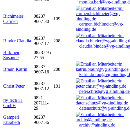
monika.barl@vg-aindling.d
Bichlmeier
08237
109
Carmen
9607-30
carmen.bichlmeier@vg-
aindling.de
08237
Binder Claudia
208
9607-17
claudia.binder@vg-aindling
Birkmeir
08237 95
Susanne
27 55
08237
Braun Katrin
208
9607-16
katrin.braun@vg-aindling.
08237
Christ Peter
101
9607-12
peter.christ@vg-aindling.de
0821
fly-tech IT
207111-
GmbH
29
datenschutz@vg-aindling.d
Gamperl
08237
Elisabeth
9607-36
archiv@aindling.de