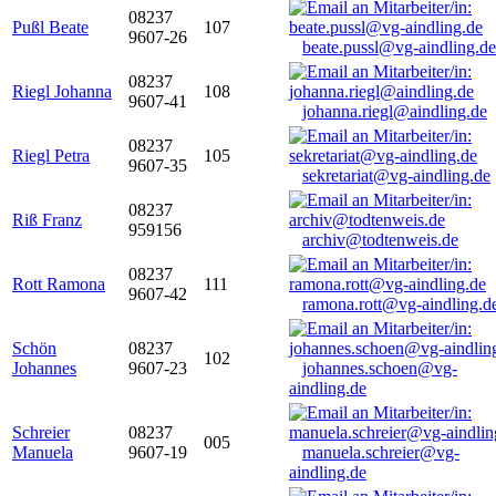
08237
Pußl Beate
107
9607-26
beate.pussl@vg-aindling.de
08237
Riegl Johanna
108
9607-41
johanna.riegl@aindling.de
08237
Riegl Petra
105
9607-35
sekretariat@vg-aindling.de
08237
Riß Franz
959156
archiv@todtenweis.de
08237
Rott Ramona
111
9607-42
ramona.rott@vg-aindling.d
Schön
08237
102
Johannes
9607-23
johannes.schoen@vg-
aindling.de
Schreier
08237
005
Manuela
9607-19
manuela.schreier@vg-
aindling.de