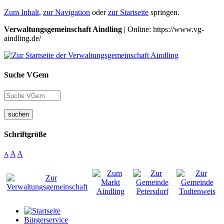
Zum Inhalt
,
zur Navigation
oder
zur Startseite
springen.
Verwaltungsgemeinschaft Aindling
| Online: https://www.vg-
aindling.de/
Suche VGem
suchen
Schriftgröße
A
A
A
Bürgerservice