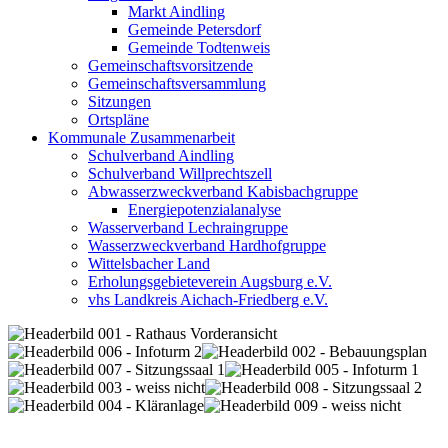
Markt Aindling
Gemeinde Petersdorf
Gemeinde Todtenweis
Gemeinschaftsvorsitzende
Gemeinschaftsversammlung
Sitzungen
Ortspläne
Kommunale Zusammenarbeit
Schulverband Aindling
Schulverband Willprechtszell
Abwasserzweckverband Kabisbachgruppe
Energiepotenzialanalyse
Wasserverband Lechraingruppe
Wasserzweckverband Hardhofgruppe
Wittelsbacher Land
Erholungsgebieteverein Augsburg e.V.
vhs Landkreis Aichach-Friedberg e.V.