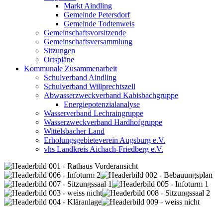
Markt Aindling
Gemeinde Petersdorf
Gemeinde Todtenweis
Gemeinschaftsvorsitzende
Gemeinschaftsversammlung
Sitzungen
Ortspläne
Kommunale Zusammenarbeit
Schulverband Aindling
Schulverband Willprechtszell
Abwasserzweckverband Kabisbachgruppe
Energiepotenzialanalyse
Wasserverband Lechraingruppe
Wasserzweckverband Hardhofgruppe
Wittelsbacher Land
Erholungsgebieteverein Augsburg e.V.
vhs Landkreis Aichach-Friedberg e.V.