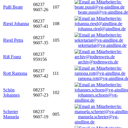
08237
Pußl Beate
107
9607-26
beate.pussl@vg-aindling.de
08237
Riegl Johanna
108
9607-41
johanna.riegl@aindling.de
08237
Riegl Petra
105
9607-35
sekretariat@vg-aindling.de
08237
Riß Franz
959156
archiv@todtenweis.de
08237
Rott Ramona
111
9607-42
ramona.rott@vg-aindling.d
Schön
08237
102
Johannes
9607-23
johannes.schoen@vg-
aindling.de
Schreier
08237
005
Manuela
9607-19
manuela.schreier@vg-
aindling.de