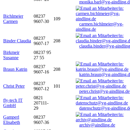
monika.barl@vg-aindling.d
Bichlmeier
08237
109
Carmen
9607-30
carmen.bichlmeier@vg-
aindling.de
08237
Binder Claudia
208
9607-17
claudia.binder@vg-aindling
Birkmeir
08237 95
Susanne
27 55
08237
Braun Katrin
208
9607-16
katrin.braun@vg-aindling.
08237
Christ Peter
101
9607-12
peter.christ@vg-aindling.de
0821
fly-tech IT
207111-
GmbH
29
datenschutz@vg-aindling.d
Gamperl
08237
Elisabeth
9607-36
archiv@aindling.de