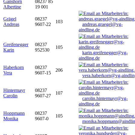
Ganshorn
08237 85
Albertine
19 001
Grägel
08237
103
Andreas
9607-22
andreas.graegel@vg-
aindling.de
Greifenegger
08237
105
Karin
952530
karin.greifenegger@vg-
aindling.de
Haberkorn
08237
206
Vera
9607-15
vera.haberkorn@vg-aindlin
Hintermayr
08237
107
Carolin
9607-27
carolin.hintermayr@vg-
aindling.de
Hoppmann
08237
105
Monika
9607-0
monika.hoppmann@aindlin