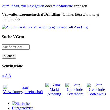
Zum Inhalt
,
zur Navigation
oder
zur Startseite
springen.
Verwaltungsgemeinschaft Aindling
| Online: https://www.vg-
aindling.de/
Suche VGem
suchen
Schriftgröße
A
A
A
Bürgerservice