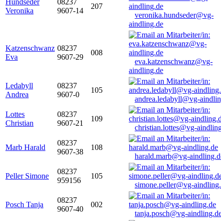
Hundseder
08237
207
Veronika
9607-14
veronika.hundseder@vg-
aindling.de
Katzenschwanz
08237
008
Eva
9607-29
eva.katzenschwanz@vg-
aindling.de
Ledabyll
08237
105
Andrea
9607-0
andrea.ledabyll@vg-aindli
Lottes
08237
109
Christian
9607-21
christian.lottes@vg-aindlin
08237
Marb Harald
108
9607-38
harald.marb@vg-aindling.d
08237
Peller Simone
105
959156
simone.peller@vg-aindling
08237
Posch Tanja
002
9607-40
tanja.posch@vg-aindling.d