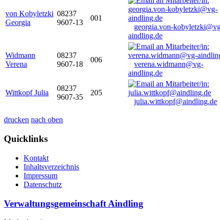
von Kobyletzki
08237
001
Georgia
9607-13
georgia.von-kobyletzki@vg
aindling.de
Widmann
08237
006
Verena
9607-18
verena.widmann@vg-
aindling.de
08237
Wittkopf Julia
205
9607-35
julia.wittkopf@aindling.de
drucken
nach oben
Quicklinks
Kontakt
Inhaltsverzeichnis
Impressum
Datenschutz
Verwaltungsgemeinschaft Aindling