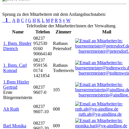
Sprung zu den Mitarbeitern mit dem Anfangsbuchstaben:
1
A
B
C
f
G
H
K
L
M
P
R
S
v
W
Telefonliste der Mitarbeiter/innen der Verwaltung
Name
Telefon
Zimmer
Mail
08237
1. Bgm. Binder
952530
Rathaus
Dietrich
0160
Petersdorf
buergermeister@petersdorf
90664140
08237
1. Bgm. Carl
959156
Rathaus
Konrad
0174
Todtenweis
buergermeister@todtenweis
1421854
1.Bgm Hitzler
Gertrud
08237
105
Erste
9607-0
buergermeisterin@aindling
Bürgermeisterin
08237
Alt Ruth
008
9607-10
ruth.alt@vg-aindling.de
08237
Barl Monika
009
9607-20