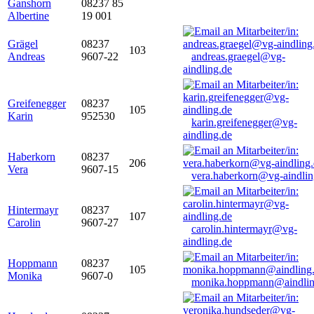
Ganshorn
08237 85
Albertine
19 001
Grägel
08237
103
Andreas
9607-22
andreas.graegel@vg-
aindling.de
Greifenegger
08237
105
Karin
952530
karin.greifenegger@vg-
aindling.de
Haberkorn
08237
206
Vera
9607-15
vera.haberkorn@vg-aindlin
Hintermayr
08237
107
Carolin
9607-27
carolin.hintermayr@vg-
aindling.de
Hoppmann
08237
105
Monika
9607-0
monika.hoppmann@aindlin