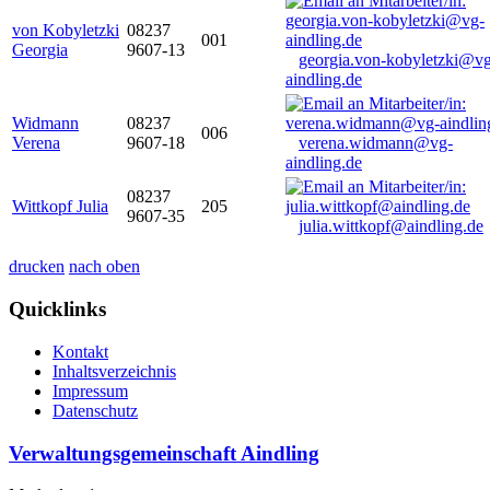
von Kobyletzki
08237
001
Georgia
9607-13
georgia.von-kobyletzki@vg
aindling.de
Widmann
08237
006
Verena
9607-18
verena.widmann@vg-
aindling.de
08237
Wittkopf Julia
205
9607-35
julia.wittkopf@aindling.de
drucken
nach oben
Quicklinks
Kontakt
Inhaltsverzeichnis
Impressum
Datenschutz
Verwaltungsgemeinschaft Aindling