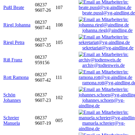
08237
Pußl Beate
107
9607-26
beate.pussl@vg-aindling.de
08237
Riegl Johanna
108
9607-41
johanna.riegl@aindling.de
08237
Riegl Petra
105
9607-35
sekretariat@vg-aindling.de
08237
Riß Franz
959156
archiv@todtenweis.de
08237
Rott Ramona
111
9607-42
ramona.rott@vg-aindling.d
Schön
08237
102
Johannes
9607-23
johannes.schoen@vg-
aindling.de
Schreier
08237
005
Manuela
9607-19
manuela.schreier@vg-
aindling.de