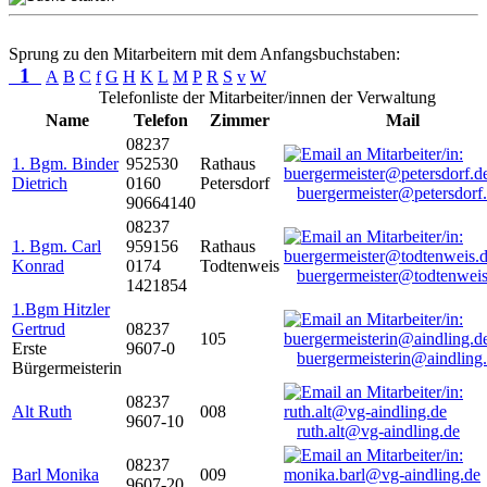
Sprung zu den Mitarbeitern mit dem Anfangsbuchstaben:
1
A
B
C
f
G
H
K
L
M
P
R
S
v
W
Telefonliste der Mitarbeiter/innen der Verwaltung
Name
Telefon
Zimmer
Mail
08237
1. Bgm. Binder
952530
Rathaus
Dietrich
0160
Petersdorf
buergermeister@petersdorf
90664140
08237
1. Bgm. Carl
959156
Rathaus
Konrad
0174
Todtenweis
buergermeister@todtenweis
1421854
1.Bgm Hitzler
Gertrud
08237
105
Erste
9607-0
buergermeisterin@aindling
Bürgermeisterin
08237
Alt Ruth
008
9607-10
ruth.alt@vg-aindling.de
08237
Barl Monika
009
9607-20