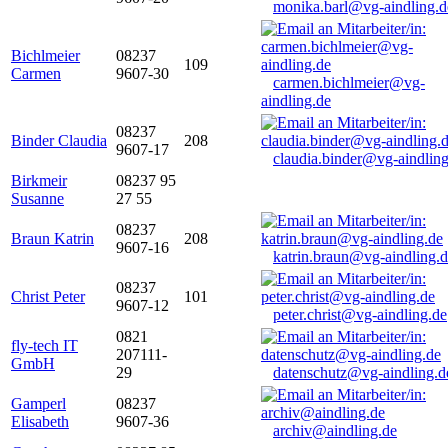
monika.barl@vg-aindling.d
Bichlmeier
08237
109
Carmen
9607-30
carmen.bichlmeier@vg-
aindling.de
08237
Binder Claudia
208
9607-17
claudia.binder@vg-aindling
Birkmeir
08237 95
Susanne
27 55
08237
Braun Katrin
208
9607-16
katrin.braun@vg-aindling.
08237
Christ Peter
101
9607-12
peter.christ@vg-aindling.de
0821
fly-tech IT
207111-
GmbH
29
datenschutz@vg-aindling.d
Gamperl
08237
Elisabeth
9607-36
archiv@aindling.de