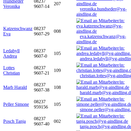
Hundseder
08237
207
Veronika
9607-14
veronika.hundseder@vg-
aindling.de
Katzenschwanz
08237
008
Eva
9607-29
eva.katzenschwanz@vg-
aindling.de
Ledabyll
08237
105
Andrea
9607-0
andrea.ledabyll@vg-aindli
Lottes
08237
109
Christian
9607-21
christian.lottes@vg-aindlin
08237
Marb Harald
108
9607-38
harald.marb@vg-aindling.d
08237
Peller Simone
105
959156
simone.peller@vg-aindling
08237
Posch Tanja
002
9607-40
tanja.posch@vg-aindling.d