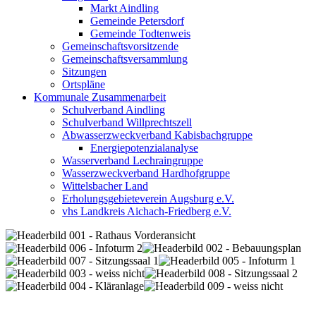
Markt Aindling
Gemeinde Petersdorf
Gemeinde Todtenweis
Gemeinschaftsvorsitzende
Gemeinschaftsversammlung
Sitzungen
Ortspläne
Kommunale Zusammenarbeit
Schulverband Aindling
Schulverband Willprechtszell
Abwasserzweckverband Kabisbachgruppe
Energiepotenzialanalyse
Wasserverband Lechraingruppe
Wasserzweckverband Hardhofgruppe
Wittelsbacher Land
Erholungsgebieteverein Augsburg e.V.
vhs Landkreis Aichach-Friedberg e.V.