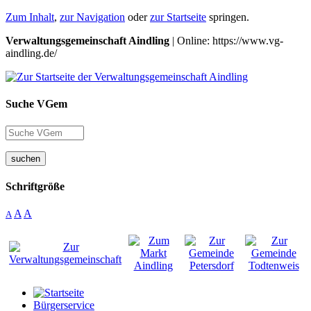
Zum Inhalt
,
zur Navigation
oder
zur Startseite
springen.
Verwaltungsgemeinschaft Aindling
| Online: https://www.vg-
aindling.de/
Suche VGem
suchen
Schriftgröße
A
A
A
Bürgerservice