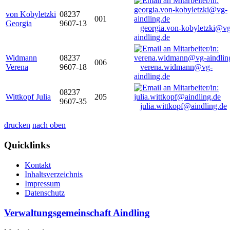
von Kobyletzki
08237
001
Georgia
9607-13
georgia.von-kobyletzki@vg
aindling.de
Widmann
08237
006
Verena
9607-18
verena.widmann@vg-
aindling.de
08237
Wittkopf Julia
205
9607-35
julia.wittkopf@aindling.de
drucken
nach oben
Quicklinks
Kontakt
Inhaltsverzeichnis
Impressum
Datenschutz
Verwaltungsgemeinschaft Aindling