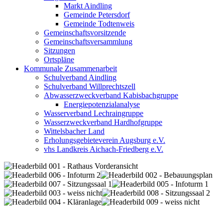
Markt Aindling
Gemeinde Petersdorf
Gemeinde Todtenweis
Gemeinschaftsvorsitzende
Gemeinschaftsversammlung
Sitzungen
Ortspläne
Kommunale Zusammenarbeit
Schulverband Aindling
Schulverband Willprechtszell
Abwasserzweckverband Kabisbachgruppe
Energiepotenzialanalyse
Wasserverband Lechraingruppe
Wasserzweckverband Hardhofgruppe
Wittelsbacher Land
Erholungsgebieteverein Augsburg e.V.
vhs Landkreis Aichach-Friedberg e.V.