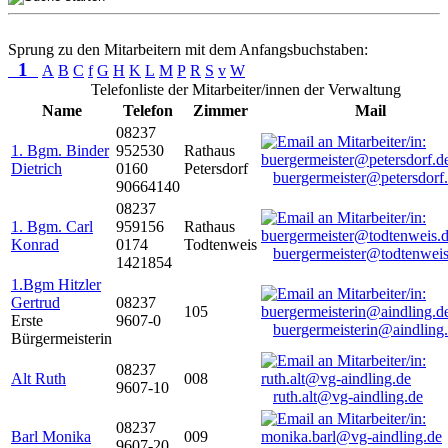
Sprung zu den Mitarbeitern mit dem Anfangsbuchstaben:
1
A
B
C
f
G
H
K
L
M
P
R
S
v
W
Telefonliste der Mitarbeiter/innen der Verwaltung
Name
Telefon
Zimmer
Mail
08237
1. Bgm. Binder
952530
Rathaus
Dietrich
0160
Petersdorf
buergermeister@petersdorf
90664140
08237
1. Bgm. Carl
959156
Rathaus
Konrad
0174
Todtenweis
buergermeister@todtenweis
1421854
1.Bgm Hitzler
Gertrud
08237
105
Erste
9607-0
buergermeisterin@aindling
Bürgermeisterin
08237
Alt Ruth
008
9607-10
ruth.alt@vg-aindling.de
08237
Barl Monika
009
9607-20