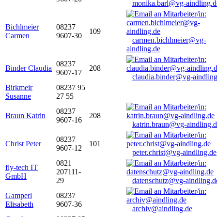
monika.barl@vg-aindling.d
Bichlmeier
08237
109
Carmen
9607-30
carmen.bichlmeier@vg-
aindling.de
08237
Binder Claudia
208
9607-17
claudia.binder@vg-aindling
Birkmeir
08237 95
Susanne
27 55
08237
Braun Katrin
208
9607-16
katrin.braun@vg-aindling.
08237
Christ Peter
101
9607-12
peter.christ@vg-aindling.de
0821
fly-tech IT
207111-
GmbH
29
datenschutz@vg-aindling.d
Gamperl
08237
Elisabeth
9607-36
archiv@aindling.de