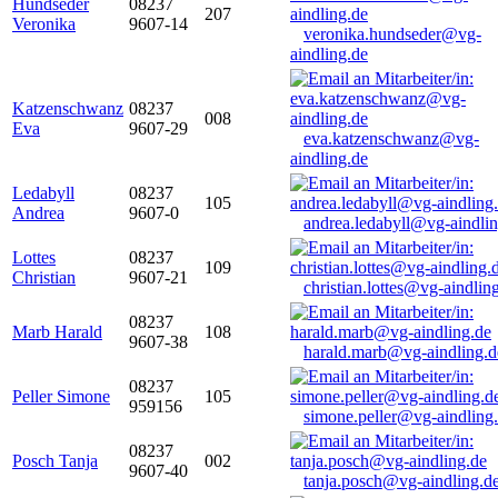
Hundseder
08237
207
Veronika
9607-14
veronika.hundseder@vg-
aindling.de
Katzenschwanz
08237
008
Eva
9607-29
eva.katzenschwanz@vg-
aindling.de
Ledabyll
08237
105
Andrea
9607-0
andrea.ledabyll@vg-aindli
Lottes
08237
109
Christian
9607-21
christian.lottes@vg-aindlin
08237
Marb Harald
108
9607-38
harald.marb@vg-aindling.d
08237
Peller Simone
105
959156
simone.peller@vg-aindling
08237
Posch Tanja
002
9607-40
tanja.posch@vg-aindling.d