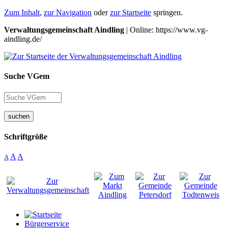
Zum Inhalt
,
zur Navigation
oder
zur Startseite
springen.
Verwaltungsgemeinschaft Aindling
| Online: https://www.vg-
aindling.de/
Suche VGem
suchen
Schriftgröße
A
A
A
Bürgerservice