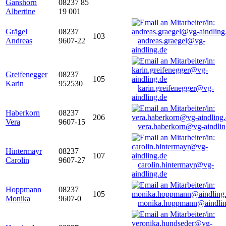
Ganshorn
08237 85
Albertine
19 001
Grägel
08237
103
Andreas
9607-22
andreas.graegel@vg-
aindling.de
Greifenegger
08237
105
Karin
952530
karin.greifenegger@vg-
aindling.de
Haberkorn
08237
206
Vera
9607-15
vera.haberkorn@vg-aindlin
Hintermayr
08237
107
Carolin
9607-27
carolin.hintermayr@vg-
aindling.de
Hoppmann
08237
105
Monika
9607-0
monika.hoppmann@aindlin