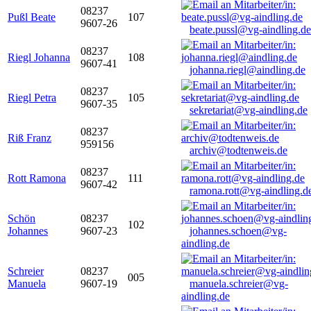
08237
Pußl Beate
107
9607-26
beate.pussl@vg-aindling.de
08237
Riegl Johanna
108
9607-41
johanna.riegl@aindling.de
08237
Riegl Petra
105
9607-35
sekretariat@vg-aindling.de
08237
Riß Franz
959156
archiv@todtenweis.de
08237
Rott Ramona
111
9607-42
ramona.rott@vg-aindling.d
Schön
08237
102
Johannes
9607-23
johannes.schoen@vg-
aindling.de
Schreier
08237
005
Manuela
9607-19
manuela.schreier@vg-
aindling.de