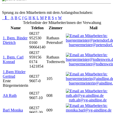
Sprung zu den Mitarbeitern mit dem Anfangsbuchstaben:
1
A
B
C
f
G
H
K
L
M
P
R
S
v
W
Telefonliste der Mitarbeiter/innen der Verwaltung
Name
Telefon
Zimmer
Mail
08237
1. Bgm. Binder
952530
Rathaus
Dietrich
0160
Petersdorf
buergermeister@petersdorf
90664140
08237
1. Bgm. Carl
959156
Rathaus
Konrad
0174
Todtenweis
buergermeister@todtenweis
1421854
1.Bgm Hitzler
Gertrud
08237
105
Erste
9607-0
buergermeisterin@aindling
Bürgermeisterin
08237
Alt Ruth
008
9607-10
ruth.alt@vg-aindling.de
08237
Barl Monika
009
9607-20