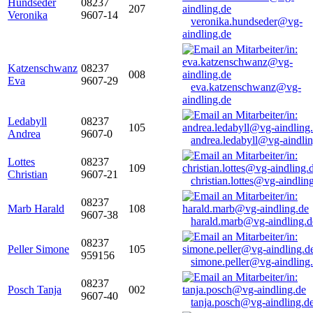
Hundseder
08237
207
Veronika
9607-14
veronika.hundseder@vg-
aindling.de
Katzenschwanz
08237
008
Eva
9607-29
eva.katzenschwanz@vg-
aindling.de
Ledabyll
08237
105
Andrea
9607-0
andrea.ledabyll@vg-aindli
Lottes
08237
109
Christian
9607-21
christian.lottes@vg-aindlin
08237
Marb Harald
108
9607-38
harald.marb@vg-aindling.d
08237
Peller Simone
105
959156
simone.peller@vg-aindling
08237
Posch Tanja
002
9607-40
tanja.posch@vg-aindling.d