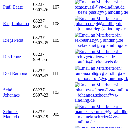
08237
Pußl Beate
107
9607-26
beate.pussl@vg-aindling.de
08237
Riegl Johanna
108
9607-41
johanna.riegl@aindling.de
08237
Riegl Petra
105
9607-35
sekretariat@vg-aindling.de
08237
Riß Franz
959156
archiv@todtenweis.de
08237
Rott Ramona
111
9607-42
ramona.rott@vg-aindling.d
Schön
08237
102
Johannes
9607-23
johannes.schoen@vg-
aindling.de
Schreier
08237
005
Manuela
9607-19
manuela.schreier@vg-
aindling.de