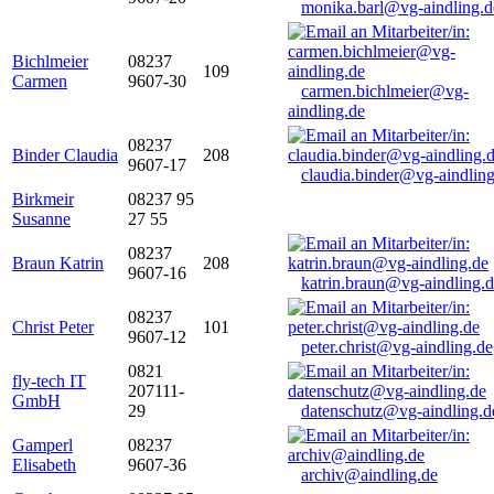
monika.barl@vg-aindling.d
Bichlmeier
08237
109
Carmen
9607-30
carmen.bichlmeier@vg-
aindling.de
08237
Binder Claudia
208
9607-17
claudia.binder@vg-aindling
Birkmeir
08237 95
Susanne
27 55
08237
Braun Katrin
208
9607-16
katrin.braun@vg-aindling.
08237
Christ Peter
101
9607-12
peter.christ@vg-aindling.de
0821
fly-tech IT
207111-
GmbH
29
datenschutz@vg-aindling.d
Gamperl
08237
Elisabeth
9607-36
archiv@aindling.de