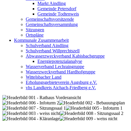
Markt Aindling
Gemeinde Petersdorf
Gemeinde Todtenweis
Gemeinschaftsvorsitzende
Gemeinschaftsversammlung
Sitzungen
Ortspläne
Kommunale Zusammenarbeit
Schulverband Aindling
Schulverband Willprechtszell
Abwasserzweckverband Kabisbachgruppe
Energiepotenzialanalyse
Wasserverband Lechraingruppe
Wasserzweckverband Hardhofgruppe
Wittelsbacher Land
Erholungsgebieteverein Augsburg e.V.
vhs Landkreis Aichach-Friedberg e.V.