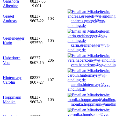
Ganshorn
08237 85
Albertine
19 001
Grägel
08237
103
Andreas
9607-22
andreas.graegel@vg-
aindling.de
Greifenegger
08237
105
Karin
952530
karin.greifenegger@vg-
aindling.de
Haberkorn
08237
206
Vera
9607-15
vera.haberkorn@vg-aindlin
Hintermayr
08237
107
Carolin
9607-27
carolin.hintermayr@vg-
aindling.de
Hoppmann
08237
105
Monika
9607-0
monika.hoppmann@aindlin