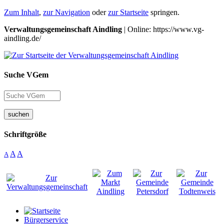
Zum Inhalt
,
zur Navigation
oder
zur Startseite
springen.
Verwaltungsgemeinschaft Aindling
| Online: https://www.vg-
aindling.de/
Suche VGem
suchen
Schriftgröße
A
A
A
Bürgerservice