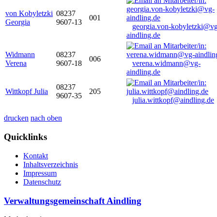
von Kobyletzki
08237
001
Georgia
9607-13
georgia.von-kobyletzki@vg
aindling.de
Widmann
08237
006
Verena
9607-18
verena.widmann@vg-
aindling.de
08237
Wittkopf Julia
205
9607-35
julia.wittkopf@aindling.de
drucken
nach oben
Quicklinks
Kontakt
Inhaltsverzeichnis
Impressum
Datenschutz
Verwaltungsgemeinschaft Aindling