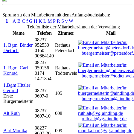
Sprung zu den Mitarbeitern mit dem Anfangsbuchstaben:
1
A
B
C
f
G
H
K
L
M
P
R
S
v
W
Telefonliste der Mitarbeiter/innen der Verwaltung
Name
Telefon
Zimmer
Mail
08237
1. Bgm. Binder
952530
Rathaus
Dietrich
0160
Petersdorf
buergermeister@petersdorf
90664140
08237
1. Bgm. Carl
959156
Rathaus
Konrad
0174
Todtenweis
buergermeister@todtenweis
1421854
1.Bgm Hitzler
Gertrud
08237
105
Erste
9607-0
buergermeisterin@aindling
Bürgermeisterin
08237
Alt Ruth
008
9607-10
ruth.alt@vg-aindling.de
08237
Barl Monika
009
9607-20