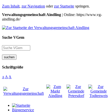
Zum Inhalt
,
zur Navigation
oder
zur Startseite
springen.
Verwaltungsgemeinschaft Aindling
| Online: https://www.vg-
aindling.de/
Suche VGem
suchen
Schriftgröße
A
A
A
Bürgerservice