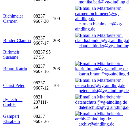
monika.barl@vg-aindling.d
Bichlmeier
08237
109
Carmen
9607-30
carmen.bichlmeier@vg-
aindling.de
08237
Binder Claudia
208
9607-17
claudia.binder@vg-aindling
Birkmeir
08237 95
Susanne
27 55
08237
Braun Katrin
208
9607-16
katrin.braun@vg-aindling.
08237
Christ Peter
101
9607-12
peter.christ@vg-aindling.de
0821
fly-tech IT
207111-
GmbH
29
datenschutz@vg-aindling.d
Gamperl
08237
Elisabeth
9607-36
archiv@aindling.de