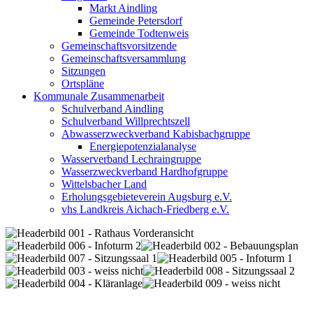
Markt Aindling
Gemeinde Petersdorf
Gemeinde Todtenweis
Gemeinschaftsvorsitzende
Gemeinschaftsversammlung
Sitzungen
Ortspläne
Kommunale Zusammenarbeit
Schulverband Aindling
Schulverband Willprechtszell
Abwasserzweckverband Kabisbachgruppe
Energiepotenzialanalyse
Wasserverband Lechraingruppe
Wasserzweckverband Hardhofgruppe
Wittelsbacher Land
Erholungsgebieteverein Augsburg e.V.
vhs Landkreis Aichach-Friedberg e.V.