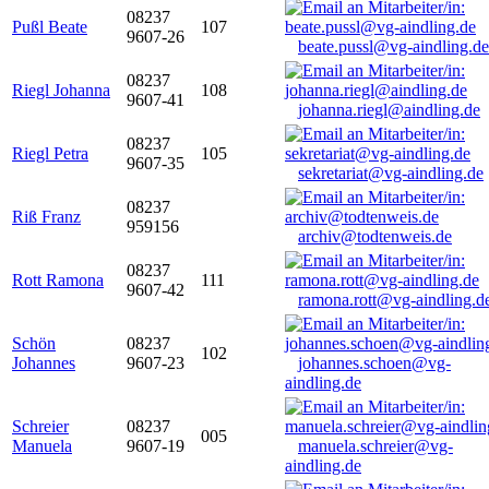
08237
Pußl Beate
107
9607-26
beate.pussl@vg-aindling.de
08237
Riegl Johanna
108
9607-41
johanna.riegl@aindling.de
08237
Riegl Petra
105
9607-35
sekretariat@vg-aindling.de
08237
Riß Franz
959156
archiv@todtenweis.de
08237
Rott Ramona
111
9607-42
ramona.rott@vg-aindling.d
Schön
08237
102
Johannes
9607-23
johannes.schoen@vg-
aindling.de
Schreier
08237
005
Manuela
9607-19
manuela.schreier@vg-
aindling.de