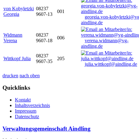
von Kobyletzki
08237
001
Georgia
9607-13
georgia.von-kobyletzki@vg
aindling.de
Widmann
08237
006
Verena
9607-18
verena.widmann@vg-
aindling.de
08237
Wittkopf Julia
205
9607-35
julia.wittkopf@aindling.de
drucken
nach oben
Quicklinks
Kontakt
Inhaltsverzeichnis
Impressum
Datenschutz
Verwaltungsgemeinschaft Aindling