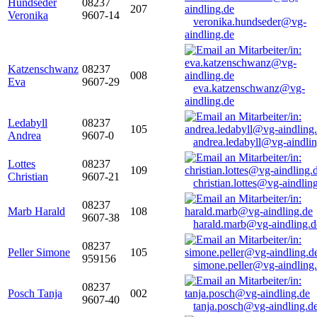
Hundseder
08237
207
Veronika
9607-14
veronika.hundseder@vg-
aindling.de
Katzenschwanz
08237
008
Eva
9607-29
eva.katzenschwanz@vg-
aindling.de
Ledabyll
08237
105
Andrea
9607-0
andrea.ledabyll@vg-aindli
Lottes
08237
109
Christian
9607-21
christian.lottes@vg-aindlin
08237
Marb Harald
108
9607-38
harald.marb@vg-aindling.d
08237
Peller Simone
105
959156
simone.peller@vg-aindling
08237
Posch Tanja
002
9607-40
tanja.posch@vg-aindling.d