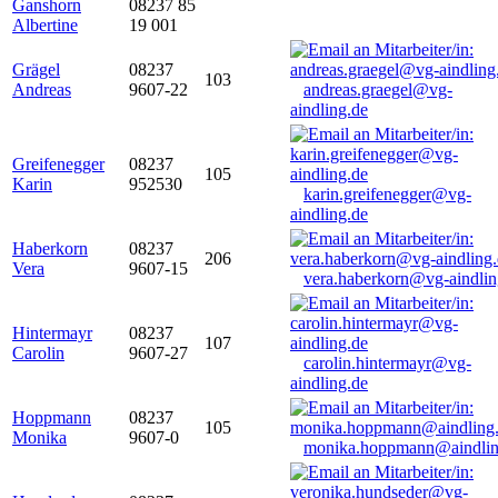
Ganshorn
08237 85
Albertine
19 001
Grägel
08237
103
Andreas
9607-22
andreas.graegel@vg-
aindling.de
Greifenegger
08237
105
Karin
952530
karin.greifenegger@vg-
aindling.de
Haberkorn
08237
206
Vera
9607-15
vera.haberkorn@vg-aindlin
Hintermayr
08237
107
Carolin
9607-27
carolin.hintermayr@vg-
aindling.de
Hoppmann
08237
105
Monika
9607-0
monika.hoppmann@aindlin