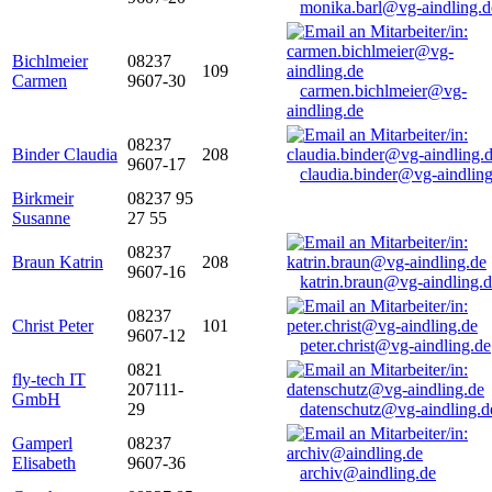
monika.barl@vg-aindling.d
Bichlmeier
08237
109
Carmen
9607-30
carmen.bichlmeier@vg-
aindling.de
08237
Binder Claudia
208
9607-17
claudia.binder@vg-aindling
Birkmeir
08237 95
Susanne
27 55
08237
Braun Katrin
208
9607-16
katrin.braun@vg-aindling.
08237
Christ Peter
101
9607-12
peter.christ@vg-aindling.de
0821
fly-tech IT
207111-
GmbH
29
datenschutz@vg-aindling.d
Gamperl
08237
Elisabeth
9607-36
archiv@aindling.de