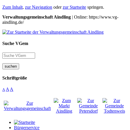
Zum Inhalt
,
zur Navigation
oder
zur Startseite
springen.
Verwaltungsgemeinschaft Aindling
| Online: https://www.vg-
aindling.de/
Suche VGem
suchen
Schriftgröße
A
A
A
Bürgerservice