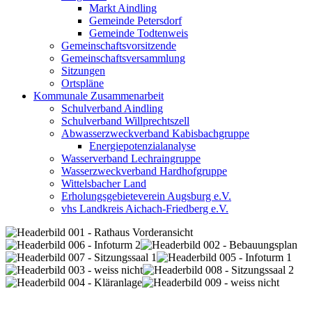
Markt Aindling
Gemeinde Petersdorf
Gemeinde Todtenweis
Gemeinschaftsvorsitzende
Gemeinschaftsversammlung
Sitzungen
Ortspläne
Kommunale Zusammenarbeit
Schulverband Aindling
Schulverband Willprechtszell
Abwasserzweckverband Kabisbachgruppe
Energiepotenzialanalyse
Wasserverband Lechraingruppe
Wasserzweckverband Hardhofgruppe
Wittelsbacher Land
Erholungsgebieteverein Augsburg e.V.
vhs Landkreis Aichach-Friedberg e.V.