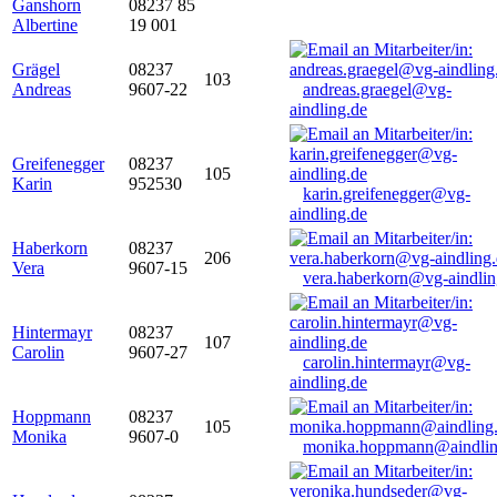
Ganshorn
08237 85
Albertine
19 001
Grägel
08237
103
Andreas
9607-22
andreas.graegel@vg-
aindling.de
Greifenegger
08237
105
Karin
952530
karin.greifenegger@vg-
aindling.de
Haberkorn
08237
206
Vera
9607-15
vera.haberkorn@vg-aindlin
Hintermayr
08237
107
Carolin
9607-27
carolin.hintermayr@vg-
aindling.de
Hoppmann
08237
105
Monika
9607-0
monika.hoppmann@aindlin