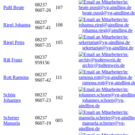
08237
Pußl Beate
107
9607-26
beate.pussl@vg-aindling.de
08237
Riegl Johanna
108
9607-41
johanna.riegl@aindling.de
08237
Riegl Petra
105
9607-35
sekretariat@vg-aindling.de
08237
Riß Franz
959156
archiv@todtenweis.de
08237
Rott Ramona
111
9607-42
ramona.rott@vg-aindling.d
Schön
08237
102
Johannes
9607-23
johannes.schoen@vg-
aindling.de
Schreier
08237
005
Manuela
9607-19
manuela.schreier@vg-
aindling.de