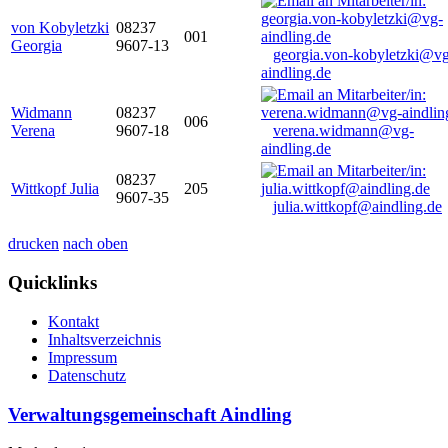
von Kobyletzki
08237
001
Georgia
9607-13
georgia.von-kobyletzki@vg
aindling.de
Widmann
08237
006
Verena
9607-18
verena.widmann@vg-
aindling.de
08237
Wittkopf Julia
205
9607-35
julia.wittkopf@aindling.de
drucken
nach oben
Quicklinks
Kontakt
Inhaltsverzeichnis
Impressum
Datenschutz
Verwaltungsgemeinschaft Aindling