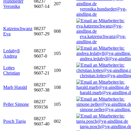
Hundseder
08237
207
Veronika
9607-14
veronika.hundseder@vg-
aindling.de
Katzenschwanz
08237
008
Eva
9607-29
eva.katzenschwanz@vg-
aindling.de
Ledabyll
08237
105
Andrea
9607-0
andrea.ledabyll@vg-aindli
Lottes
08237
109
Christian
9607-21
christian.lottes@vg-aindlin
08237
Marb Harald
108
9607-38
harald.marb@vg-aindling.d
08237
Peller Simone
105
959156
simone.peller@vg-aindling
08237
Posch Tanja
002
9607-40
tanja.posch@vg-aindling.d