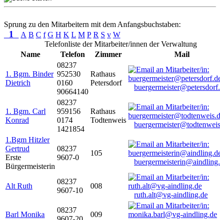
Sprung zu den Mitarbeitern mit dem Anfangsbuchstaben:
1
A
B
C
f
G
H
K
L
M
P
R
S
v
W
Telefonliste der Mitarbeiter/innen der Verwaltung
Name
Telefon
Zimmer
Mail
08237
1. Bgm. Binder
952530
Rathaus
Dietrich
0160
Petersdorf
buergermeister@petersdorf
90664140
08237
1. Bgm. Carl
959156
Rathaus
Konrad
0174
Todtenweis
buergermeister@todtenweis
1421854
1.Bgm Hitzler
Gertrud
08237
105
Erste
9607-0
buergermeisterin@aindling
Bürgermeisterin
08237
Alt Ruth
008
9607-10
ruth.alt@vg-aindling.de
08237
Barl Monika
009
9607-20