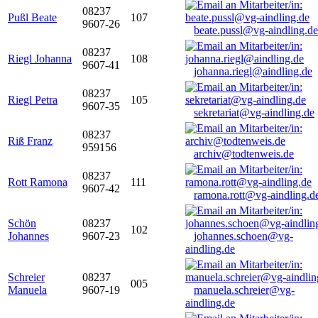
08237
Pußl Beate
107
9607-26
beate.pussl@vg-aindling.de
08237
Riegl Johanna
108
9607-41
johanna.riegl@aindling.de
08237
Riegl Petra
105
9607-35
sekretariat@vg-aindling.de
08237
Riß Franz
959156
archiv@todtenweis.de
08237
Rott Ramona
111
9607-42
ramona.rott@vg-aindling.d
Schön
08237
102
Johannes
9607-23
johannes.schoen@vg-
aindling.de
Schreier
08237
005
Manuela
9607-19
manuela.schreier@vg-
aindling.de