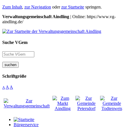
Zum Inhalt
,
zur Navigation
oder
zur Startseite
springen.
Verwaltungsgemeinschaft Aindling
| Online: https://www.vg-
aindling.de/
Suche VGem
suchen
Schriftgröße
A
A
A
Bürgerservice