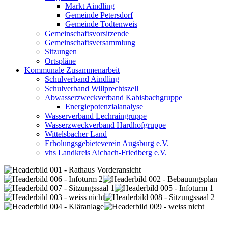
Markt Aindling
Gemeinde Petersdorf
Gemeinde Todtenweis
Gemeinschaftsvorsitzende
Gemeinschaftsversammlung
Sitzungen
Ortspläne
Kommunale Zusammenarbeit
Schulverband Aindling
Schulverband Willprechtszell
Abwasserzweckverband Kabisbachgruppe
Energiepotenzialanalyse
Wasserverband Lechraingruppe
Wasserzweckverband Hardhofgruppe
Wittelsbacher Land
Erholungsgebieteverein Augsburg e.V.
vhs Landkreis Aichach-Friedberg e.V.