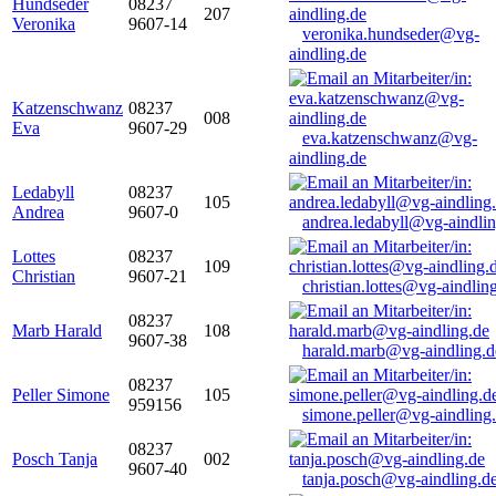
Hundseder
08237
207
Veronika
9607-14
veronika.hundseder@vg-
aindling.de
Katzenschwanz
08237
008
Eva
9607-29
eva.katzenschwanz@vg-
aindling.de
Ledabyll
08237
105
Andrea
9607-0
andrea.ledabyll@vg-aindli
Lottes
08237
109
Christian
9607-21
christian.lottes@vg-aindlin
08237
Marb Harald
108
9607-38
harald.marb@vg-aindling.d
08237
Peller Simone
105
959156
simone.peller@vg-aindling
08237
Posch Tanja
002
9607-40
tanja.posch@vg-aindling.d