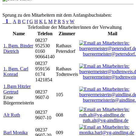
Sprung zu den Mitarbeitern mit dem Anfangsbuchstaben:
1
A
B
C
f
G
H
K
L
M
P
R
S
v
W
Telefonliste der Mitarbeiter/innen der Verwaltung
Name
Telefon
Zimmer
Mail
08237
1. Bgm. Binder
952530
Rathaus
Dietrich
0160
Petersdorf
buergermeister@petersdorf
90664140
08237
1. Bgm. Carl
959156
Rathaus
Konrad
0174
Todtenweis
buergermeister@todtenweis
1421854
1.Bgm Hitzler
Gertrud
08237
105
Erste
9607-0
buergermeisterin@aindling
Bürgermeisterin
08237
Alt Ruth
008
9607-10
ruth.alt@vg-aindling.de
08237
Barl Monika
009
9607-20