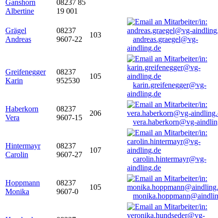
Ganshorn
08237 85
Albertine
19 001
Grägel
08237
103
Andreas
9607-22
andreas.graegel@vg-
aindling.de
Greifenegger
08237
105
Karin
952530
karin.greifenegger@vg-
aindling.de
Haberkorn
08237
206
Vera
9607-15
vera.haberkorn@vg-aindlin
Hintermayr
08237
107
Carolin
9607-27
carolin.hintermayr@vg-
aindling.de
Hoppmann
08237
105
Monika
9607-0
monika.hoppmann@aindlin