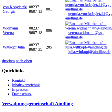
von Kobyletzki
08237
001
Georgia
9607-13
georgia.von-kobyletzki@vg
aindling.de
Widmann
08237
006
Verena
9607-18
verena.widmann@vg-
aindling.de
08237
Wittkopf Julia
205
9607-35
julia.wittkopf@aindling.de
drucken
nach oben
Quicklinks
Kontakt
Inhaltsverzeichnis
Impressum
Datenschutz
Verwaltungsgemeinschaft Aindling