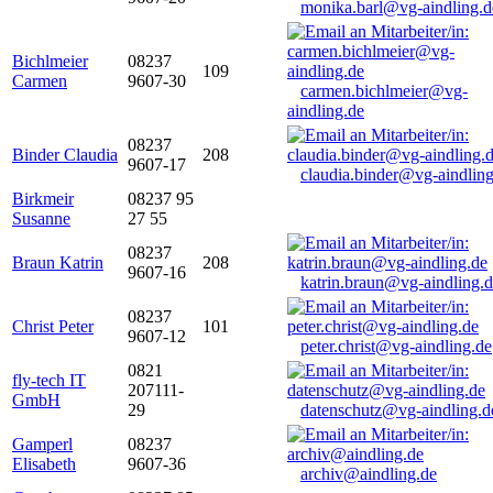
monika.barl@vg-aindling.d
Bichlmeier
08237
109
Carmen
9607-30
carmen.bichlmeier@vg-
aindling.de
08237
Binder Claudia
208
9607-17
claudia.binder@vg-aindling
Birkmeir
08237 95
Susanne
27 55
08237
Braun Katrin
208
9607-16
katrin.braun@vg-aindling.
08237
Christ Peter
101
9607-12
peter.christ@vg-aindling.de
0821
fly-tech IT
207111-
GmbH
29
datenschutz@vg-aindling.d
Gamperl
08237
Elisabeth
9607-36
archiv@aindling.de