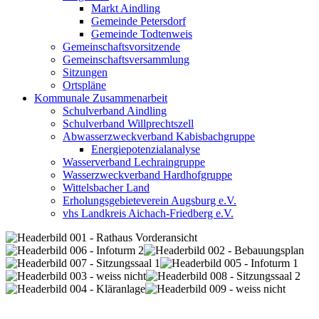
Markt Aindling
Gemeinde Petersdorf
Gemeinde Todtenweis
Gemeinschaftsvorsitzende
Gemeinschaftsversammlung
Sitzungen
Ortspläne
Kommunale Zusammenarbeit
Schulverband Aindling
Schulverband Willprechtszell
Abwasserzweckverband Kabisbachgruppe
Energiepotenzialanalyse
Wasserverband Lechraingruppe
Wasserzweckverband Hardhofgruppe
Wittelsbacher Land
Erholungsgebieteverein Augsburg e.V.
vhs Landkreis Aichach-Friedberg e.V.