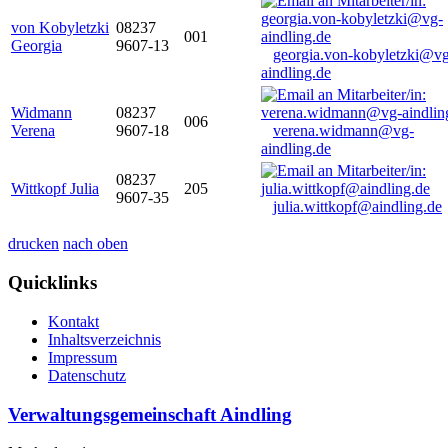
von Kobyletzki
08237
001
Georgia
9607-13
georgia.von-kobyletzki@vg
aindling.de
Widmann
08237
006
Verena
9607-18
verena.widmann@vg-
aindling.de
08237
Wittkopf Julia
205
9607-35
julia.wittkopf@aindling.de
drucken
nach oben
Quicklinks
Kontakt
Inhaltsverzeichnis
Impressum
Datenschutz
Verwaltungsgemeinschaft Aindling