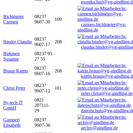
monika.barl@vg-aindling.d
Bichlmeier
08237
109
Carmen
9607-30
carmen.bichlmeier@vg-
aindling.de
08237
Binder Claudia
208
9607-17
claudia.binder@vg-aindling
Birkmeir
08237 95
Susanne
27 55
08237
Braun Katrin
208
9607-16
katrin.braun@vg-aindling.
08237
Christ Peter
101
9607-12
peter.christ@vg-aindling.de
0821
fly-tech IT
207111-
GmbH
29
datenschutz@vg-aindling.d
Gamperl
08237
Elisabeth
9607-36
archiv@aindling.de