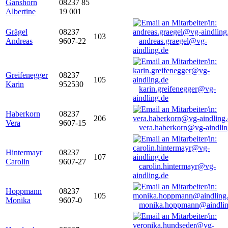
Ganshorn
08237 85
Albertine
19 001
Grägel
08237
103
Andreas
9607-22
andreas.graegel@vg-
aindling.de
Greifenegger
08237
105
Karin
952530
karin.greifenegger@vg-
aindling.de
Haberkorn
08237
206
Vera
9607-15
vera.haberkorn@vg-aindlin
Hintermayr
08237
107
Carolin
9607-27
carolin.hintermayr@vg-
aindling.de
Hoppmann
08237
105
Monika
9607-0
monika.hoppmann@aindlin