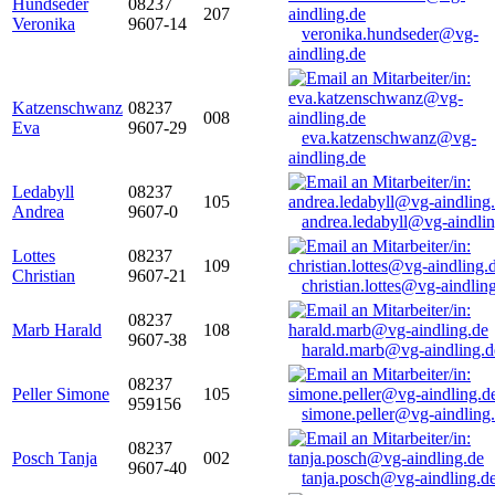
Hundseder
08237
207
Veronika
9607-14
veronika.hundseder@vg-
aindling.de
Katzenschwanz
08237
008
Eva
9607-29
eva.katzenschwanz@vg-
aindling.de
Ledabyll
08237
105
Andrea
9607-0
andrea.ledabyll@vg-aindli
Lottes
08237
109
Christian
9607-21
christian.lottes@vg-aindlin
08237
Marb Harald
108
9607-38
harald.marb@vg-aindling.d
08237
Peller Simone
105
959156
simone.peller@vg-aindling
08237
Posch Tanja
002
9607-40
tanja.posch@vg-aindling.d