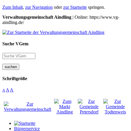
Zum Inhalt
,
zur Navigation
oder
zur Startseite
springen.
Verwaltungsgemeinschaft Aindling
| Online: https://www.vg-
aindling.de/
Suche VGem
suchen
Schriftgröße
A
A
A
Bürgerservice