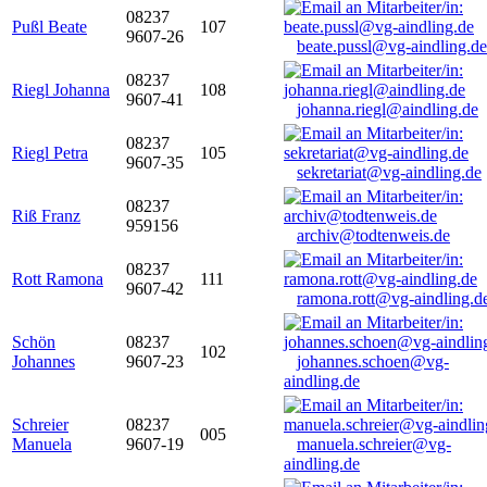
08237
Pußl Beate
107
9607-26
beate.pussl@vg-aindling.de
08237
Riegl Johanna
108
9607-41
johanna.riegl@aindling.de
08237
Riegl Petra
105
9607-35
sekretariat@vg-aindling.de
08237
Riß Franz
959156
archiv@todtenweis.de
08237
Rott Ramona
111
9607-42
ramona.rott@vg-aindling.d
Schön
08237
102
Johannes
9607-23
johannes.schoen@vg-
aindling.de
Schreier
08237
005
Manuela
9607-19
manuela.schreier@vg-
aindling.de