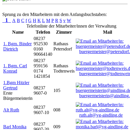
Sprung zu den Mitarbeitern mit dem Anfangsbuchstaben:
1
A
B
C
f
G
H
K
L
M
P
R
S
v
W
Telefonliste der Mitarbeiter/innen der Verwaltung
Name
Telefon
Zimmer
Mail
08237
1. Bgm. Binder
952530
Rathaus
Dietrich
0160
Petersdorf
buergermeister@petersdorf
90664140
08237
1. Bgm. Carl
959156
Rathaus
Konrad
0174
Todtenweis
buergermeister@todtenweis
1421854
1.Bgm Hitzler
Gertrud
08237
105
Erste
9607-0
buergermeisterin@aindling
Bürgermeisterin
08237
Alt Ruth
008
9607-10
ruth.alt@vg-aindling.de
08237
Barl Monika
009
9607-20