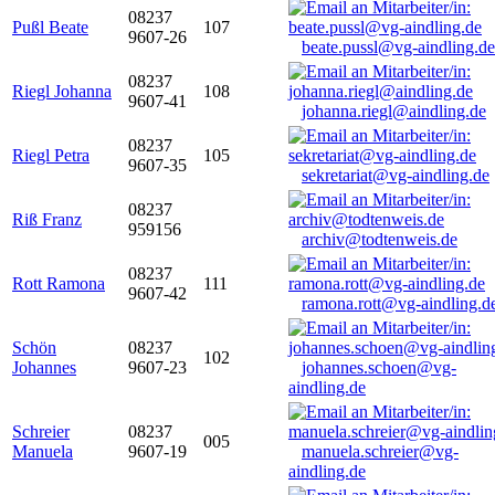
08237
Pußl Beate
107
9607-26
beate.pussl@vg-aindling.de
08237
Riegl Johanna
108
9607-41
johanna.riegl@aindling.de
08237
Riegl Petra
105
9607-35
sekretariat@vg-aindling.de
08237
Riß Franz
959156
archiv@todtenweis.de
08237
Rott Ramona
111
9607-42
ramona.rott@vg-aindling.d
Schön
08237
102
Johannes
9607-23
johannes.schoen@vg-
aindling.de
Schreier
08237
005
Manuela
9607-19
manuela.schreier@vg-
aindling.de