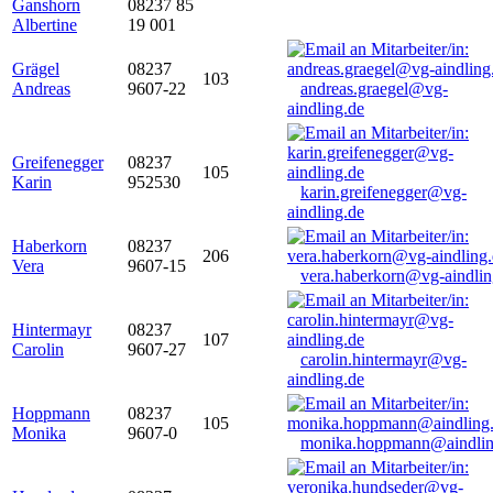
Ganshorn
08237 85
Albertine
19 001
Grägel
08237
103
Andreas
9607-22
andreas.graegel@vg-
aindling.de
Greifenegger
08237
105
Karin
952530
karin.greifenegger@vg-
aindling.de
Haberkorn
08237
206
Vera
9607-15
vera.haberkorn@vg-aindlin
Hintermayr
08237
107
Carolin
9607-27
carolin.hintermayr@vg-
aindling.de
Hoppmann
08237
105
Monika
9607-0
monika.hoppmann@aindlin