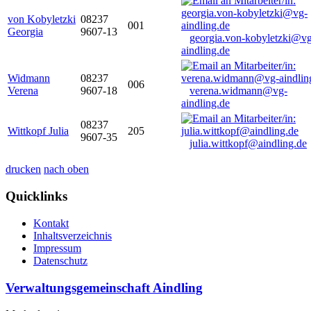
von Kobyletzki
08237
001
Georgia
9607-13
georgia.von-kobyletzki@vg
aindling.de
Widmann
08237
006
Verena
9607-18
verena.widmann@vg-
aindling.de
08237
Wittkopf Julia
205
9607-35
julia.wittkopf@aindling.de
drucken
nach oben
Quicklinks
Kontakt
Inhaltsverzeichnis
Impressum
Datenschutz
Verwaltungsgemeinschaft Aindling