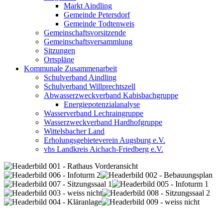
Markt Aindling
Gemeinde Petersdorf
Gemeinde Todtenweis
Gemeinschaftsvorsitzende
Gemeinschaftsversammlung
Sitzungen
Ortspläne
Kommunale Zusammenarbeit
Schulverband Aindling
Schulverband Willprechtszell
Abwasserzweckverband Kabisbachgruppe
Energiepotenzialanalyse
Wasserverband Lechraingruppe
Wasserzweckverband Hardhofgruppe
Wittelsbacher Land
Erholungsgebieteverein Augsburg e.V.
vhs Landkreis Aichach-Friedberg e.V.