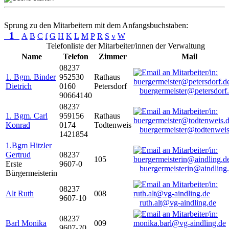
Sprung zu den Mitarbeitern mit dem Anfangsbuchstaben:
1
A
B
C
f
G
H
K
L
M
P
R
S
v
W
Telefonliste der Mitarbeiter/innen der Verwaltung
Name
Telefon
Zimmer
Mail
08237
1. Bgm. Binder
952530
Rathaus
Dietrich
0160
Petersdorf
buergermeister@petersdorf
90664140
08237
1. Bgm. Carl
959156
Rathaus
Konrad
0174
Todtenweis
buergermeister@todtenweis
1421854
1.Bgm Hitzler
Gertrud
08237
105
Erste
9607-0
buergermeisterin@aindling
Bürgermeisterin
08237
Alt Ruth
008
9607-10
ruth.alt@vg-aindling.de
08237
Barl Monika
009
9607-20