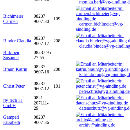
monika.barl@vg-aindling.d
Bichlmeier
08237
109
Carmen
9607-30
carmen.bichlmeier@vg-
aindling.de
08237
Binder Claudia
208
9607-17
claudia.binder@vg-aindling
Birkmeir
08237 95
Susanne
27 55
08237
Braun Katrin
208
9607-16
katrin.braun@vg-aindling.
08237
Christ Peter
101
9607-12
peter.christ@vg-aindling.de
0821
fly-tech IT
207111-
GmbH
29
datenschutz@vg-aindling.d
Gamperl
08237
Elisabeth
9607-36
archiv@aindling.de