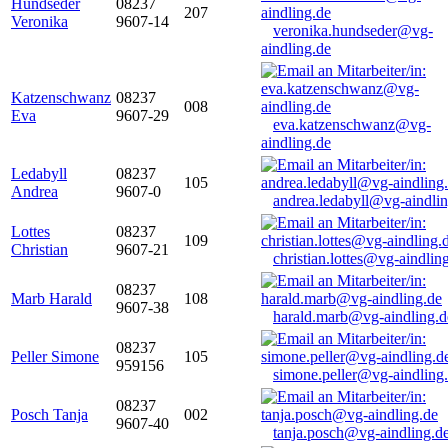
Hundseder
08237
207
Veronika
9607-14
veronika.hundseder@vg-
aindling.de
Katzenschwanz
08237
008
Eva
9607-29
eva.katzenschwanz@vg-
aindling.de
Ledabyll
08237
105
Andrea
9607-0
andrea.ledabyll@vg-aindli
Lottes
08237
109
Christian
9607-21
christian.lottes@vg-aindlin
08237
Marb Harald
108
9607-38
harald.marb@vg-aindling.d
08237
Peller Simone
105
959156
simone.peller@vg-aindling
08237
Posch Tanja
002
9607-40
tanja.posch@vg-aindling.d