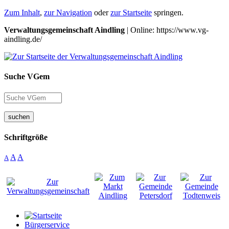
Zum Inhalt
,
zur Navigation
oder
zur Startseite
springen.
Verwaltungsgemeinschaft Aindling
| Online: https://www.vg-
aindling.de/
Suche VGem
suchen
Schriftgröße
A
A
A
Bürgerservice