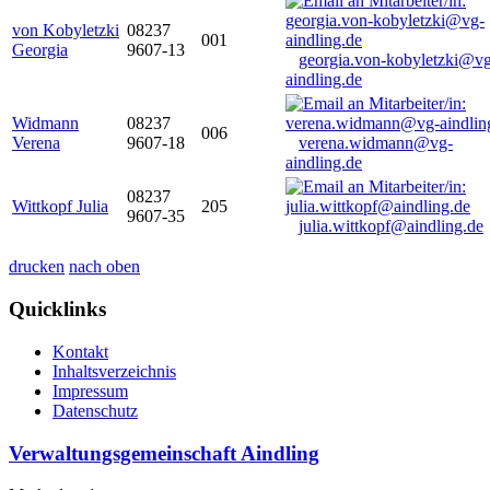
von Kobyletzki
08237
001
Georgia
9607-13
georgia.von-kobyletzki@vg
aindling.de
Widmann
08237
006
Verena
9607-18
verena.widmann@vg-
aindling.de
08237
Wittkopf Julia
205
9607-35
julia.wittkopf@aindling.de
drucken
nach oben
Quicklinks
Kontakt
Inhaltsverzeichnis
Impressum
Datenschutz
Verwaltungsgemeinschaft Aindling