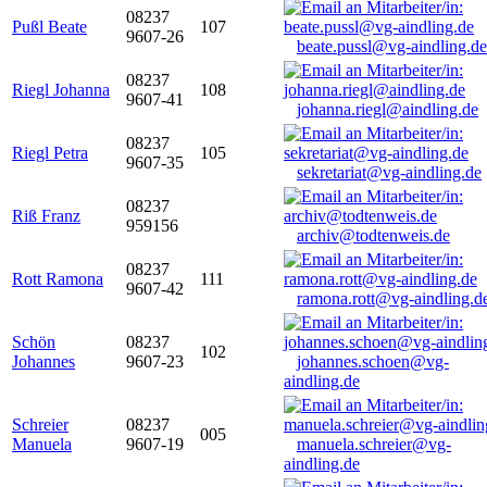
08237
Pußl Beate
107
9607-26
beate.pussl@vg-aindling.de
08237
Riegl Johanna
108
9607-41
johanna.riegl@aindling.de
08237
Riegl Petra
105
9607-35
sekretariat@vg-aindling.de
08237
Riß Franz
959156
archiv@todtenweis.de
08237
Rott Ramona
111
9607-42
ramona.rott@vg-aindling.d
Schön
08237
102
Johannes
9607-23
johannes.schoen@vg-
aindling.de
Schreier
08237
005
Manuela
9607-19
manuela.schreier@vg-
aindling.de