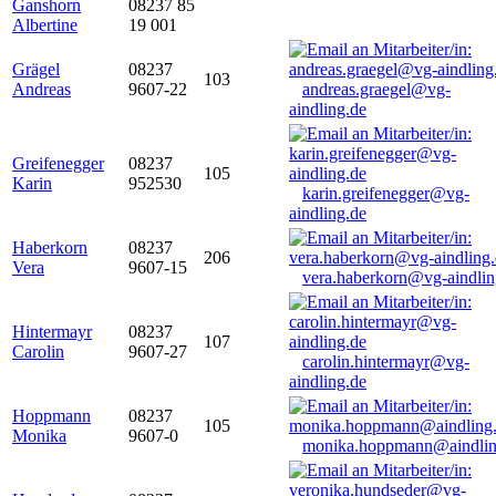
Ganshorn
08237 85
Albertine
19 001
Grägel
08237
103
Andreas
9607-22
andreas.graegel@vg-
aindling.de
Greifenegger
08237
105
Karin
952530
karin.greifenegger@vg-
aindling.de
Haberkorn
08237
206
Vera
9607-15
vera.haberkorn@vg-aindlin
Hintermayr
08237
107
Carolin
9607-27
carolin.hintermayr@vg-
aindling.de
Hoppmann
08237
105
Monika
9607-0
monika.hoppmann@aindlin