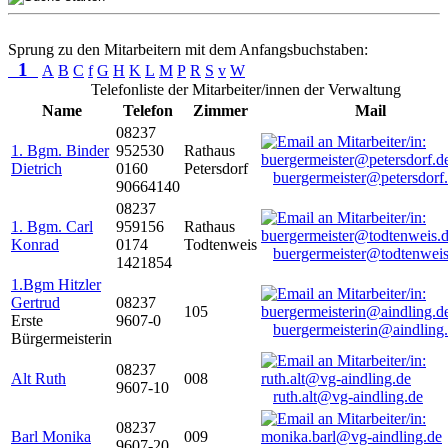
Sprung zu den Mitarbeitern mit dem Anfangsbuchstaben:
1
A
B
C
f
G
H
K
L
M
P
R
S
v
W
Telefonliste der Mitarbeiter/innen der Verwaltung
Name
Telefon
Zimmer
Mail
08237
1. Bgm. Binder
952530
Rathaus
Dietrich
0160
Petersdorf
buergermeister@petersdorf
90664140
08237
1. Bgm. Carl
959156
Rathaus
Konrad
0174
Todtenweis
buergermeister@todtenweis
1421854
1.Bgm Hitzler
Gertrud
08237
105
Erste
9607-0
buergermeisterin@aindling
Bürgermeisterin
08237
Alt Ruth
008
9607-10
ruth.alt@vg-aindling.de
08237
Barl Monika
009
9607-20