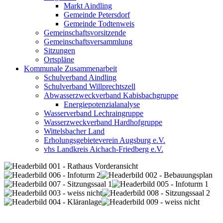
Markt Aindling
Gemeinde Petersdorf
Gemeinde Todtenweis
Gemeinschaftsvorsitzende
Gemeinschaftsversammlung
Sitzungen
Ortspläne
Kommunale Zusammenarbeit
Schulverband Aindling
Schulverband Willprechtszell
Abwasserzweckverband Kabisbachgruppe
Energiepotenzialanalyse
Wasserverband Lechraingruppe
Wasserzweckverband Hardhofgruppe
Wittelsbacher Land
Erholungsgebieteverein Augsburg e.V.
vhs Landkreis Aichach-Friedberg e.V.