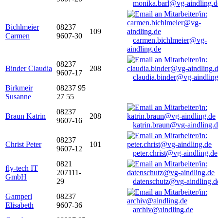
monika.barl@vg-aindling.d
Bichlmeier
08237
109
Carmen
9607-30
carmen.bichlmeier@vg-
aindling.de
08237
Binder Claudia
208
9607-17
claudia.binder@vg-aindling
Birkmeir
08237 95
Susanne
27 55
08237
Braun Katrin
208
9607-16
katrin.braun@vg-aindling.
08237
Christ Peter
101
9607-12
peter.christ@vg-aindling.de
0821
fly-tech IT
207111-
GmbH
29
datenschutz@vg-aindling.d
Gamperl
08237
Elisabeth
9607-36
archiv@aindling.de