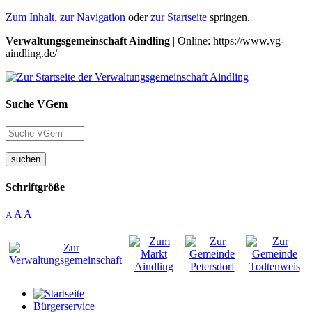
Zum Inhalt
,
zur Navigation
oder
zur Startseite
springen.
Verwaltungsgemeinschaft Aindling
| Online: https://www.vg-
aindling.de/
Suche VGem
suchen
Schriftgröße
A
A
A
Bürgerservice