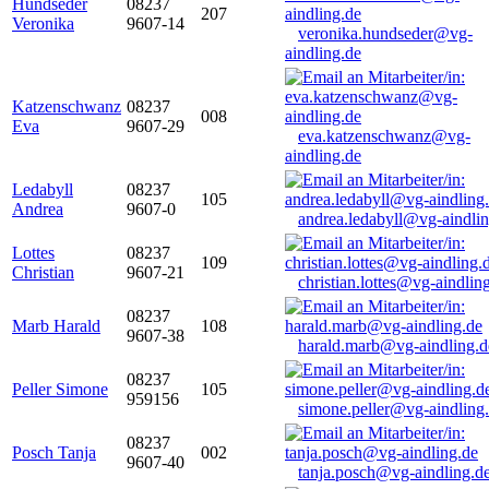
Hundseder
08237
207
Veronika
9607-14
veronika.hundseder@vg-
aindling.de
Katzenschwanz
08237
008
Eva
9607-29
eva.katzenschwanz@vg-
aindling.de
Ledabyll
08237
105
Andrea
9607-0
andrea.ledabyll@vg-aindli
Lottes
08237
109
Christian
9607-21
christian.lottes@vg-aindlin
08237
Marb Harald
108
9607-38
harald.marb@vg-aindling.d
08237
Peller Simone
105
959156
simone.peller@vg-aindling
08237
Posch Tanja
002
9607-40
tanja.posch@vg-aindling.d