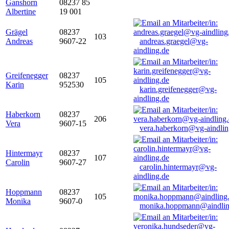
Ganshorn
08237 85
Albertine
19 001
Grägel
08237
103
Andreas
9607-22
andreas.graegel@vg-
aindling.de
Greifenegger
08237
105
Karin
952530
karin.greifenegger@vg-
aindling.de
Haberkorn
08237
206
Vera
9607-15
vera.haberkorn@vg-aindlin
Hintermayr
08237
107
Carolin
9607-27
carolin.hintermayr@vg-
aindling.de
Hoppmann
08237
105
Monika
9607-0
monika.hoppmann@aindlin