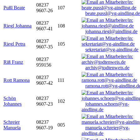
08237
Pußl Beate
107
9607-26
beate.pussl@vg-aindling.de
08237
Riegl Johanna
108
9607-41
johanna.riegl@aindling.de
08237
Riegl Petra
105
9607-35
sekretariat@vg-aindling.de
08237
Riß Franz
959156
archiv@todtenweis.de
08237
Rott Ramona
111
9607-42
ramona.rott@vg-aindling.d
Schön
08237
102
Johannes
9607-23
johannes.schoen@vg-
aindling.de
Schreier
08237
005
Manuela
9607-19
manuela.schreier@vg-
aindling.de