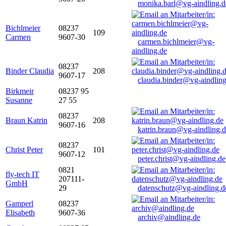
monika.barl@vg-aindling.d
Bichlmeier
08237
109
Carmen
9607-30
carmen.bichlmeier@vg-
aindling.de
08237
Binder Claudia
208
9607-17
claudia.binder@vg-aindling
Birkmeir
08237 95
Susanne
27 55
08237
Braun Katrin
208
9607-16
katrin.braun@vg-aindling.
08237
Christ Peter
101
9607-12
peter.christ@vg-aindling.de
0821
fly-tech IT
207111-
GmbH
29
datenschutz@vg-aindling.d
Gamperl
08237
Elisabeth
9607-36
archiv@aindling.de