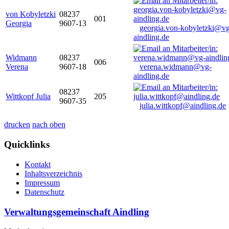
von Kobyletzki
08237
001
Georgia
9607-13
georgia.von-kobyletzki@vg
aindling.de
Widmann
08237
006
Verena
9607-18
verena.widmann@vg-
aindling.de
08237
Wittkopf Julia
205
9607-35
julia.wittkopf@aindling.de
drucken
nach oben
Quicklinks
Kontakt
Inhaltsverzeichnis
Impressum
Datenschutz
Verwaltungsgemeinschaft Aindling