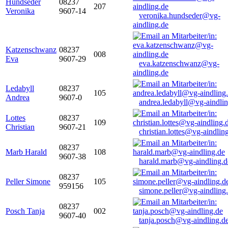
Hundseder
08237
207
Veronika
9607-14
veronika.hundseder@vg-
aindling.de
Katzenschwanz
08237
008
Eva
9607-29
eva.katzenschwanz@vg-
aindling.de
Ledabyll
08237
105
Andrea
9607-0
andrea.ledabyll@vg-aindli
Lottes
08237
109
Christian
9607-21
christian.lottes@vg-aindlin
08237
Marb Harald
108
9607-38
harald.marb@vg-aindling.d
08237
Peller Simone
105
959156
simone.peller@vg-aindling
08237
Posch Tanja
002
9607-40
tanja.posch@vg-aindling.d