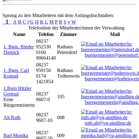
Sprung zu den Mitarbeitern mit dem Anfangsbuchstaben:
1
A
B
C
f
G
H
K
L
M
P
R
S
v
W
Telefonliste der Mitarbeiter/innen der Verwaltung
Name
Telefon
Zimmer
Mail
08237
1. Bgm. Binder
952530
Rathaus
Dietrich
0160
Petersdorf
buergermeister@petersdorf
90664140
08237
1. Bgm. Carl
959156
Rathaus
Konrad
0174
Todtenweis
buergermeister@todtenweis
1421854
1.Bgm Hitzler
Gertrud
08237
105
Erste
9607-0
buergermeisterin@aindling
Bürgermeisterin
08237
Alt Ruth
008
9607-10
ruth.alt@vg-aindling.de
08237
Barl Monika
009
9607-20