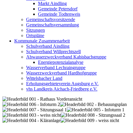
Markt Aindling
Gemeinde Petersdorf
Gemeinde Todtenweis
Gemeinschaftsvorsitzende
Gemeinschaftsversammlung
Sitzungen
Ortspläne
Kommunale Zusammenarbeit
Schulverband Aindling
Schulverband Willprechtszell
Abwasserzweckverband Kabisbachgruppe
Energiepotenzialanalyse
Wasserverband Lechraingruppe
Wasserzweckverband Hardhofgruppe
Wittelsbacher Land
Erholungsgebieteverein Augsburg e.V.
vhs Landkreis Aichach-Friedberg e.V.