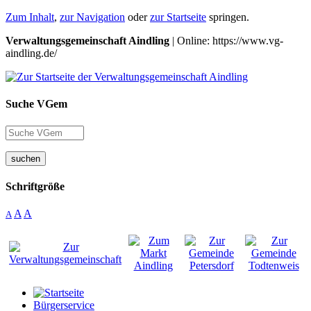
Zum Inhalt
,
zur Navigation
oder
zur Startseite
springen.
Verwaltungsgemeinschaft Aindling
| Online: https://www.vg-
aindling.de/
Suche VGem
suchen
Schriftgröße
A
A
A
Bürgerservice