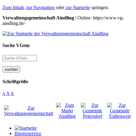
Zum Inhalt
,
zur Navigation
oder
zur Startseite
springen.
Verwaltungsgemeinschaft Aindling
| Online: https://www.vg-
aindling.de/
Suche VGem
suchen
Schriftgröße
A
A
A
Bürgerservice