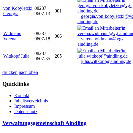
von Kobyletzki
08237
001
Georgia
9607-13
georgia.von-kobyletzki@vg
aindling.de
Widmann
08237
006
Verena
9607-18
verena.widmann@vg-
aindling.de
08237
Wittkopf Julia
205
9607-35
julia.wittkopf@aindling.de
drucken
nach oben
Quicklinks
Kontakt
Inhaltsverzeichnis
Impressum
Datenschutz
Verwaltungsgemeinschaft Aindling