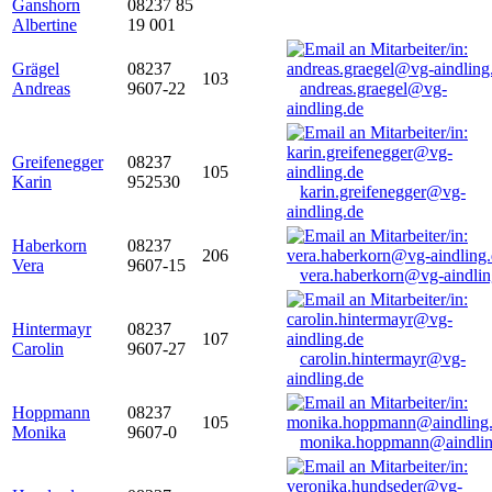
Ganshorn
08237 85
Albertine
19 001
Grägel
08237
103
Andreas
9607-22
andreas.graegel@vg-
aindling.de
Greifenegger
08237
105
Karin
952530
karin.greifenegger@vg-
aindling.de
Haberkorn
08237
206
Vera
9607-15
vera.haberkorn@vg-aindlin
Hintermayr
08237
107
Carolin
9607-27
carolin.hintermayr@vg-
aindling.de
Hoppmann
08237
105
Monika
9607-0
monika.hoppmann@aindlin