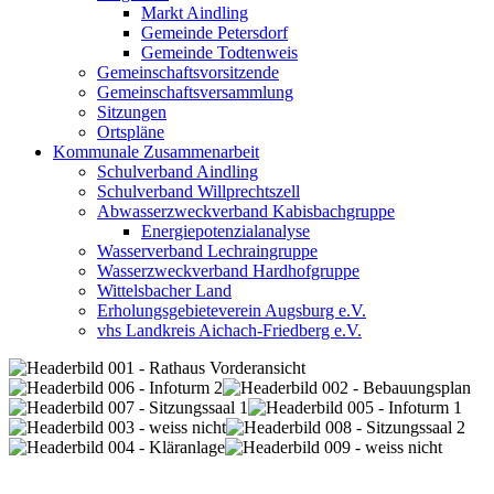
Markt Aindling
Gemeinde Petersdorf
Gemeinde Todtenweis
Gemeinschaftsvorsitzende
Gemeinschaftsversammlung
Sitzungen
Ortspläne
Kommunale Zusammenarbeit
Schulverband Aindling
Schulverband Willprechtszell
Abwasserzweckverband Kabisbachgruppe
Energiepotenzialanalyse
Wasserverband Lechraingruppe
Wasserzweckverband Hardhofgruppe
Wittelsbacher Land
Erholungsgebieteverein Augsburg e.V.
vhs Landkreis Aichach-Friedberg e.V.