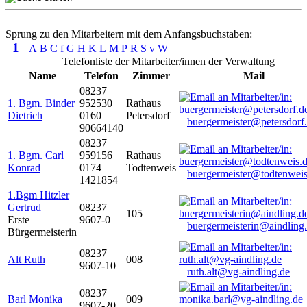
Sprung zu den Mitarbeitern mit dem Anfangsbuchstaben:
1
A
B
C
f
G
H
K
L
M
P
R
S
v
W
Telefonliste der Mitarbeiter/innen der Verwaltung
Name
Telefon
Zimmer
Mail
08237
1. Bgm. Binder
952530
Rathaus
Dietrich
0160
Petersdorf
buergermeister@petersdorf
90664140
08237
1. Bgm. Carl
959156
Rathaus
Konrad
0174
Todtenweis
buergermeister@todtenweis
1421854
1.Bgm Hitzler
Gertrud
08237
105
Erste
9607-0
buergermeisterin@aindling
Bürgermeisterin
08237
Alt Ruth
008
9607-10
ruth.alt@vg-aindling.de
08237
Barl Monika
009
9607-20