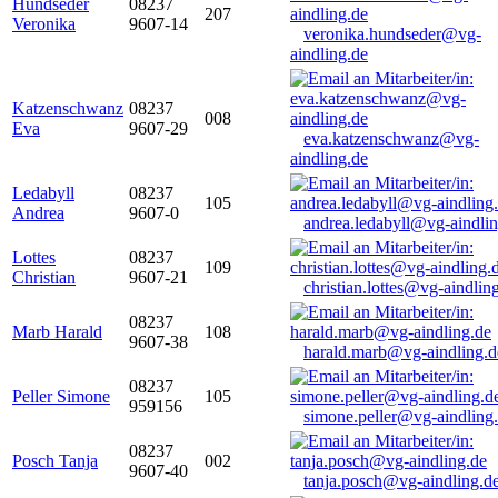
Hundseder
08237
207
Veronika
9607-14
veronika.hundseder@vg-
aindling.de
Katzenschwanz
08237
008
Eva
9607-29
eva.katzenschwanz@vg-
aindling.de
Ledabyll
08237
105
Andrea
9607-0
andrea.ledabyll@vg-aindli
Lottes
08237
109
Christian
9607-21
christian.lottes@vg-aindlin
08237
Marb Harald
108
9607-38
harald.marb@vg-aindling.d
08237
Peller Simone
105
959156
simone.peller@vg-aindling
08237
Posch Tanja
002
9607-40
tanja.posch@vg-aindling.d