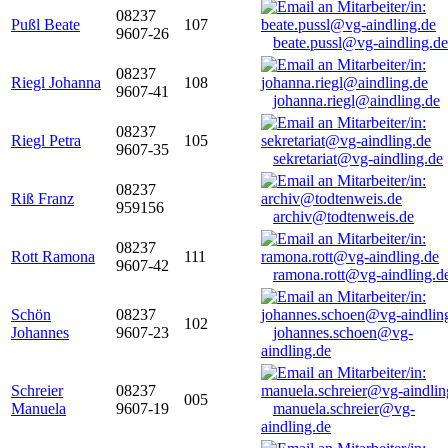
08237
Pußl Beate
107
9607-26
beate.pussl@vg-aindling.de
08237
Riegl Johanna
108
9607-41
johanna.riegl@aindling.de
08237
Riegl Petra
105
9607-35
sekretariat@vg-aindling.de
08237
Riß Franz
959156
archiv@todtenweis.de
08237
Rott Ramona
111
9607-42
ramona.rott@vg-aindling.d
Schön
08237
102
Johannes
9607-23
johannes.schoen@vg-
aindling.de
Schreier
08237
005
Manuela
9607-19
manuela.schreier@vg-
aindling.de