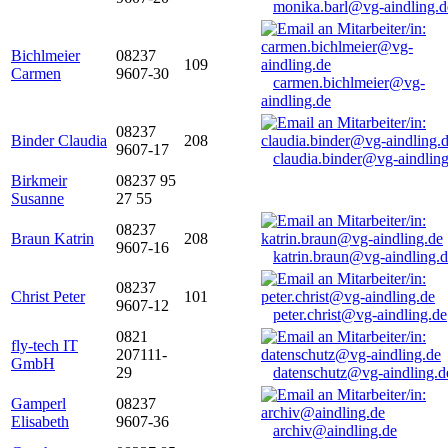
monika.barl@vg-aindling.d
Bichlmeier
08237
109
Carmen
9607-30
carmen.bichlmeier@vg-
aindling.de
08237
Binder Claudia
208
9607-17
claudia.binder@vg-aindling
Birkmeir
08237 95
Susanne
27 55
08237
Braun Katrin
208
9607-16
katrin.braun@vg-aindling.
08237
Christ Peter
101
9607-12
peter.christ@vg-aindling.de
0821
fly-tech IT
207111-
GmbH
29
datenschutz@vg-aindling.d
Gamperl
08237
Elisabeth
9607-36
archiv@aindling.de