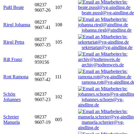
08237
Pußl Beate
107
9607-26
beate.pussl@vg-aindling.de
08237
Riegl Johanna
108
9607-41
johanna.riegl@aindling.de
08237
Riegl Petra
105
9607-35
sekretariat@vg-aindling.de
08237
Riß Franz
959156
archiv@todtenweis.de
08237
Rott Ramona
111
9607-42
ramona.rott@vg-aindling.d
Schön
08237
102
Johannes
9607-23
johannes.schoen@vg-
aindling.de
Schreier
08237
005
Manuela
9607-19
manuela.schreier@vg-
aindling.de