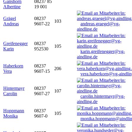
Ganshorn
08237 85
Albertine
19 001
Grägel
08237
103
Andreas
9607-22
andreas.graegel@vg-
aindling.de
Greifenegger
08237
105
Karin
952530
karin.greifenegger@vg-
aindling.de
Haberkorn
08237
206
Vera
9607-15
vera.haberkorn@vg-aindlin
Hintermayr
08237
107
Carolin
9607-27
carolin.hintermayr@vg-
aindling.de
Hoppmann
08237
105
Monika
9607-0
monika.hoppmann@aindlin