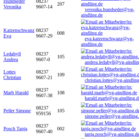
Hundseder
08237
207
Veronika
9607-14
veronika.hundseder@vg-
aindling.de
Katzenschwanz
08237
008
Eva
9607-29
eva.katzenschwanz@vg-
aindling.de
Ledabyll
08237
105
Andrea
9607-0
andrea.ledabyll@vg-aindli
Lottes
08237
109
Christian
9607-21
christian.lottes@vg-aindlin
08237
Marb Harald
108
9607-38
harald.marb@vg-aindling.d
08237
Peller Simone
105
959156
simone.peller@vg-aindling
08237
Posch Tanja
002
9607-40
tanja.posch@vg-aindling.d