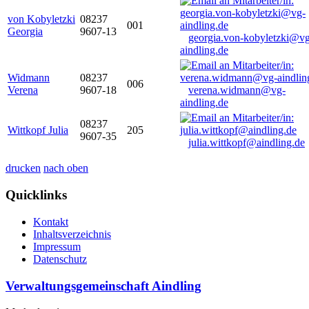
von Kobyletzki
08237
001
Georgia
9607-13
georgia.von-kobyletzki@vg
aindling.de
Widmann
08237
006
Verena
9607-18
verena.widmann@vg-
aindling.de
08237
Wittkopf Julia
205
9607-35
julia.wittkopf@aindling.de
drucken
nach oben
Quicklinks
Kontakt
Inhaltsverzeichnis
Impressum
Datenschutz
Verwaltungsgemeinschaft Aindling