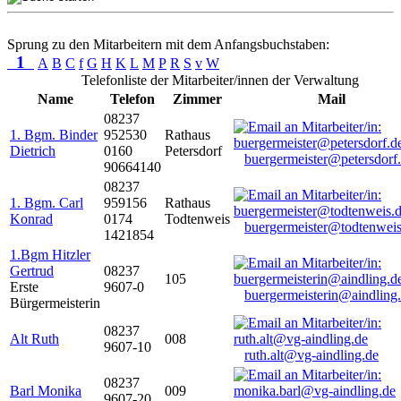
Sprung zu den Mitarbeitern mit dem Anfangsbuchstaben:
1
A
B
C
f
G
H
K
L
M
P
R
S
v
W
Telefonliste der Mitarbeiter/innen der Verwaltung
Name
Telefon
Zimmer
Mail
08237
1. Bgm. Binder
952530
Rathaus
Dietrich
0160
Petersdorf
buergermeister@petersdorf
90664140
08237
1. Bgm. Carl
959156
Rathaus
Konrad
0174
Todtenweis
buergermeister@todtenweis
1421854
1.Bgm Hitzler
Gertrud
08237
105
Erste
9607-0
buergermeisterin@aindling
Bürgermeisterin
08237
Alt Ruth
008
9607-10
ruth.alt@vg-aindling.de
08237
Barl Monika
009
9607-20