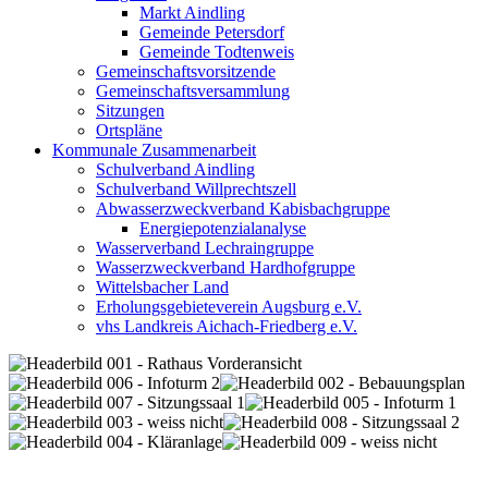
Markt Aindling
Gemeinde Petersdorf
Gemeinde Todtenweis
Gemeinschaftsvorsitzende
Gemeinschaftsversammlung
Sitzungen
Ortspläne
Kommunale Zusammenarbeit
Schulverband Aindling
Schulverband Willprechtszell
Abwasserzweckverband Kabisbachgruppe
Energiepotenzialanalyse
Wasserverband Lechraingruppe
Wasserzweckverband Hardhofgruppe
Wittelsbacher Land
Erholungsgebieteverein Augsburg e.V.
vhs Landkreis Aichach-Friedberg e.V.