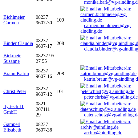
monika.barl@vg-aindling.d
Bichlmeier
08237
109
Carmen
9607-30
carmen.bichlmeier@vg-
aindling.de
08237
Binder Claudia
208
9607-17
claudia.binder@vg-aindling
Birkmeir
08237 95
Susanne
27 55
08237
Braun Katrin
208
9607-16
katrin.braun@vg-aindling.
08237
Christ Peter
101
9607-12
peter.christ@vg-aindling.de
0821
fly-tech IT
207111-
GmbH
29
datenschutz@vg-aindling.d
Gamperl
08237
Elisabeth
9607-36
archiv@aindling.de