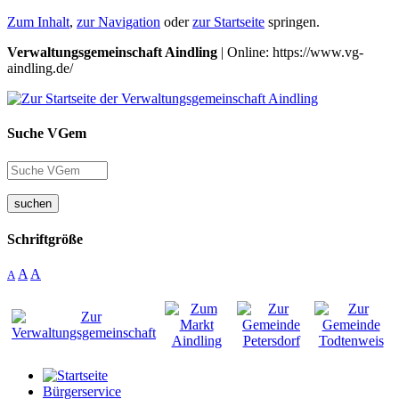
Zum Inhalt
,
zur Navigation
oder
zur Startseite
springen.
Verwaltungsgemeinschaft Aindling
| Online: https://www.vg-
aindling.de/
Suche VGem
suchen
Schriftgröße
A
A
A
Bürgerservice