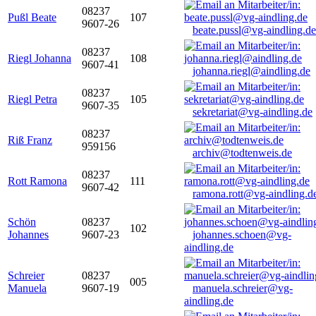
08237
Pußl Beate
107
9607-26
beate.pussl@vg-aindling.de
08237
Riegl Johanna
108
9607-41
johanna.riegl@aindling.de
08237
Riegl Petra
105
9607-35
sekretariat@vg-aindling.de
08237
Riß Franz
959156
archiv@todtenweis.de
08237
Rott Ramona
111
9607-42
ramona.rott@vg-aindling.d
Schön
08237
102
Johannes
9607-23
johannes.schoen@vg-
aindling.de
Schreier
08237
005
Manuela
9607-19
manuela.schreier@vg-
aindling.de