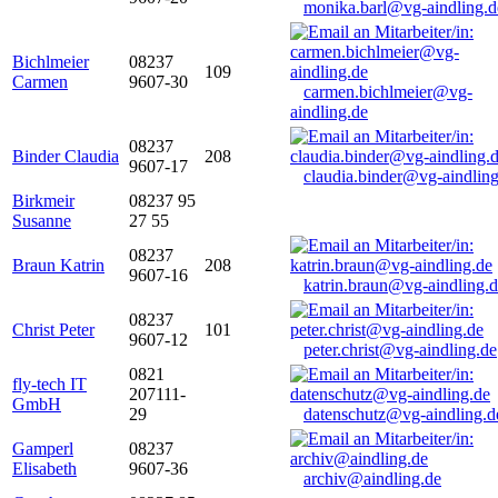
monika.barl@vg-aindling.d
Bichlmeier
08237
109
Carmen
9607-30
carmen.bichlmeier@vg-
aindling.de
08237
Binder Claudia
208
9607-17
claudia.binder@vg-aindling
Birkmeir
08237 95
Susanne
27 55
08237
Braun Katrin
208
9607-16
katrin.braun@vg-aindling.
08237
Christ Peter
101
9607-12
peter.christ@vg-aindling.de
0821
fly-tech IT
207111-
GmbH
29
datenschutz@vg-aindling.d
Gamperl
08237
Elisabeth
9607-36
archiv@aindling.de