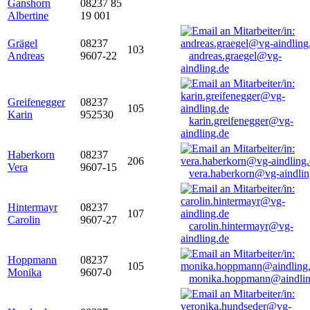
Ganshorn
08237 85
Albertine
19 001
Grägel
08237
103
Andreas
9607-22
andreas.graegel@vg-
aindling.de
Greifenegger
08237
105
Karin
952530
karin.greifenegger@vg-
aindling.de
Haberkorn
08237
206
Vera
9607-15
vera.haberkorn@vg-aindlin
Hintermayr
08237
107
Carolin
9607-27
carolin.hintermayr@vg-
aindling.de
Hoppmann
08237
105
Monika
9607-0
monika.hoppmann@aindlin