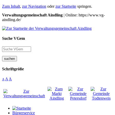
Zum Inhalt
,
zur Navigation
oder
zur Startseite
springen.
Verwaltungsgemeinschaft Aindling
| Online: https://www.vg-
aindling.de/
Suche VGem
suchen
Schriftgröße
A
A
A
Bürgerservice