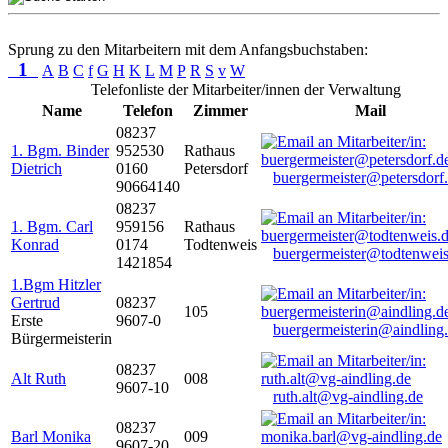
Sprung zu den Mitarbeitern mit dem Anfangsbuchstaben:
1
A
B
C
f
G
H
K
L
M
P
R
S
v
W
Telefonliste der Mitarbeiter/innen der Verwaltung
Name
Telefon
Zimmer
Mail
08237
1. Bgm. Binder
952530
Rathaus
Dietrich
0160
Petersdorf
buergermeister@petersdorf
90664140
08237
1. Bgm. Carl
959156
Rathaus
Konrad
0174
Todtenweis
buergermeister@todtenweis
1421854
1.Bgm Hitzler
Gertrud
08237
105
Erste
9607-0
buergermeisterin@aindling
Bürgermeisterin
08237
Alt Ruth
008
9607-10
ruth.alt@vg-aindling.de
08237
Barl Monika
009
9607-20