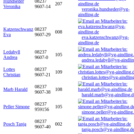
Hundseder
08237
207
Veronika
9607-14
veronika.hundseder@vg-
aindling.de
Katzenschwanz
08237
008
Eva
9607-29
eva.katzenschwanz@vg-
aindling.de
Ledabyll
08237
105
Andrea
9607-0
andrea.ledabyll@vg-aindli
Lottes
08237
109
Christian
9607-21
christian.lottes@vg-aindlin
08237
Marb Harald
108
9607-38
harald.marb@vg-aindling.d
08237
Peller Simone
105
959156
simone.peller@vg-aindling
08237
Posch Tanja
002
9607-40
tanja.posch@vg-aindling.d