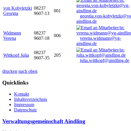
von Kobyletzki
08237
001
Georgia
9607-13
georgia.von-kobyletzki@vg
aindling.de
Widmann
08237
006
Verena
9607-18
verena.widmann@vg-
aindling.de
08237
Wittkopf Julia
205
9607-35
julia.wittkopf@aindling.de
drucken
nach oben
Quicklinks
Kontakt
Inhaltsverzeichnis
Impressum
Datenschutz
Verwaltungsgemeinschaft Aindling