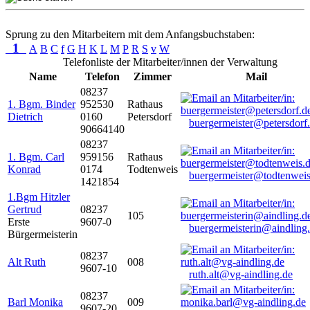
Sprung zu den Mitarbeitern mit dem Anfangsbuchstaben:
1
A
B
C
f
G
H
K
L
M
P
R
S
v
W
Telefonliste der Mitarbeiter/innen der Verwaltung
Name
Telefon
Zimmer
Mail
08237
1. Bgm. Binder
952530
Rathaus
Dietrich
0160
Petersdorf
buergermeister@petersdorf
90664140
08237
1. Bgm. Carl
959156
Rathaus
Konrad
0174
Todtenweis
buergermeister@todtenweis
1421854
1.Bgm Hitzler
Gertrud
08237
105
Erste
9607-0
buergermeisterin@aindling
Bürgermeisterin
08237
Alt Ruth
008
9607-10
ruth.alt@vg-aindling.de
08237
Barl Monika
009
9607-20