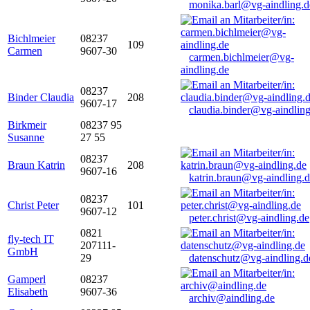
monika.barl@vg-aindling.d
Bichlmeier
08237
109
Carmen
9607-30
carmen.bichlmeier@vg-
aindling.de
08237
Binder Claudia
208
9607-17
claudia.binder@vg-aindling
Birkmeir
08237 95
Susanne
27 55
08237
Braun Katrin
208
9607-16
katrin.braun@vg-aindling.
08237
Christ Peter
101
9607-12
peter.christ@vg-aindling.de
0821
fly-tech IT
207111-
GmbH
29
datenschutz@vg-aindling.d
Gamperl
08237
Elisabeth
9607-36
archiv@aindling.de