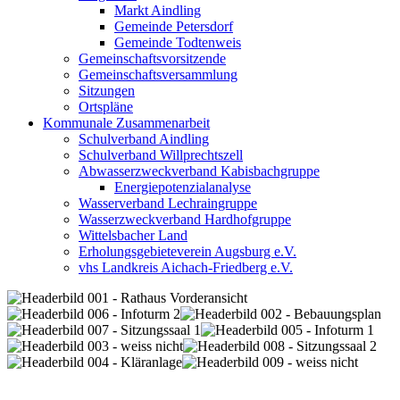
Markt Aindling
Gemeinde Petersdorf
Gemeinde Todtenweis
Gemeinschaftsvorsitzende
Gemeinschaftsversammlung
Sitzungen
Ortspläne
Kommunale Zusammenarbeit
Schulverband Aindling
Schulverband Willprechtszell
Abwasserzweckverband Kabisbachgruppe
Energiepotenzialanalyse
Wasserverband Lechraingruppe
Wasserzweckverband Hardhofgruppe
Wittelsbacher Land
Erholungsgebieteverein Augsburg e.V.
vhs Landkreis Aichach-Friedberg e.V.