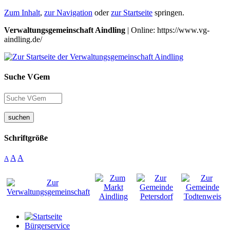
Zum Inhalt
,
zur Navigation
oder
zur Startseite
springen.
Verwaltungsgemeinschaft Aindling
| Online: https://www.vg-
aindling.de/
Suche VGem
suchen
Schriftgröße
A
A
A
Bürgerservice