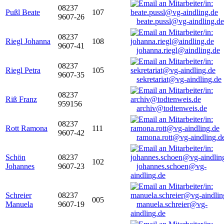
08237
Pußl Beate
107
9607-26
beate.pussl@vg-aindling.de
08237
Riegl Johanna
108
9607-41
johanna.riegl@aindling.de
08237
Riegl Petra
105
9607-35
sekretariat@vg-aindling.de
08237
Riß Franz
959156
archiv@todtenweis.de
08237
Rott Ramona
111
9607-42
ramona.rott@vg-aindling.d
Schön
08237
102
Johannes
9607-23
johannes.schoen@vg-
aindling.de
Schreier
08237
005
Manuela
9607-19
manuela.schreier@vg-
aindling.de