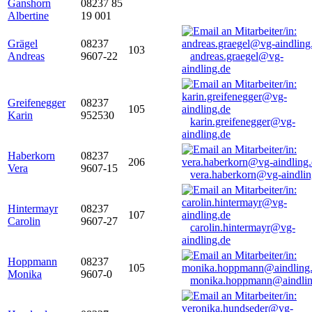
Ganshorn
08237 85
Albertine
19 001
Grägel
08237
103
Andreas
9607-22
andreas.graegel@vg-
aindling.de
Greifenegger
08237
105
Karin
952530
karin.greifenegger@vg-
aindling.de
Haberkorn
08237
206
Vera
9607-15
vera.haberkorn@vg-aindlin
Hintermayr
08237
107
Carolin
9607-27
carolin.hintermayr@vg-
aindling.de
Hoppmann
08237
105
Monika
9607-0
monika.hoppmann@aindlin