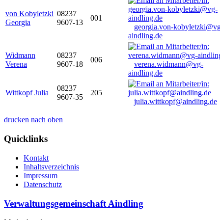
von Kobyletzki
08237
001
Georgia
9607-13
georgia.von-kobyletzki@vg
aindling.de
Widmann
08237
006
Verena
9607-18
verena.widmann@vg-
aindling.de
08237
Wittkopf Julia
205
9607-35
julia.wittkopf@aindling.de
drucken
nach oben
Quicklinks
Kontakt
Inhaltsverzeichnis
Impressum
Datenschutz
Verwaltungsgemeinschaft Aindling