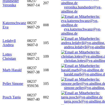
Hundseder
08237
207
Veronika
9607-14
veronika.hundseder@vg-
aindling.de
Katzenschwanz
08237
008
Eva
9607-29
eva.katzenschwanz@vg-
aindling.de
Ledabyll
08237
105
Andrea
9607-0
andrea.ledabyll@vg-aindli
Lottes
08237
109
Christian
9607-21
christian.lottes@vg-aindlin
08237
Marb Harald
108
9607-38
harald.marb@vg-aindling.d
08237
Peller Simone
105
959156
simone.peller@vg-aindling
08237
Posch Tanja
002
9607-40
tanja.posch@vg-aindling.d