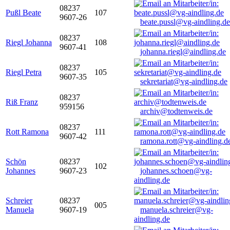
08237
Pußl Beate
107
9607-26
beate.pussl@vg-aindling.de
08237
Riegl Johanna
108
9607-41
johanna.riegl@aindling.de
08237
Riegl Petra
105
9607-35
sekretariat@vg-aindling.de
08237
Riß Franz
959156
archiv@todtenweis.de
08237
Rott Ramona
111
9607-42
ramona.rott@vg-aindling.d
Schön
08237
102
Johannes
9607-23
johannes.schoen@vg-
aindling.de
Schreier
08237
005
Manuela
9607-19
manuela.schreier@vg-
aindling.de