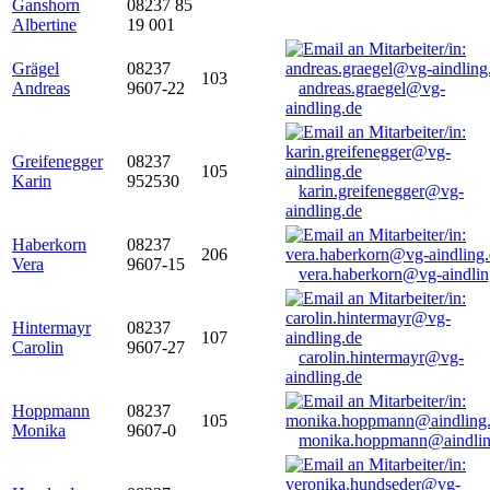
Ganshorn
08237 85
Albertine
19 001
Grägel
08237
103
Andreas
9607-22
andreas.graegel@vg-
aindling.de
Greifenegger
08237
105
Karin
952530
karin.greifenegger@vg-
aindling.de
Haberkorn
08237
206
Vera
9607-15
vera.haberkorn@vg-aindlin
Hintermayr
08237
107
Carolin
9607-27
carolin.hintermayr@vg-
aindling.de
Hoppmann
08237
105
Monika
9607-0
monika.hoppmann@aindlin