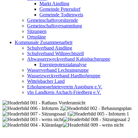
Markt Aindling
Gemeinde Petersdorf
Gemeinde Todtenweis
Gemeinschaftsvorsitzende
Gemeinschaftsversammlung
Sitzungen
Ortspläne
Kommunale Zusammenarbeit
Schulverband Aindling
Schulverband Willprechtszell
Abwasserzweckverband Kabisbachgruppe
Energiepotenzialanalyse
Wasserverband Lechraingruppe
Wasserzweckverband Hardhofgruppe
Wittelsbacher Land
Erholungsgebieteverein Augsburg e.V.
vhs Landkreis Aichach-Friedberg e.V.