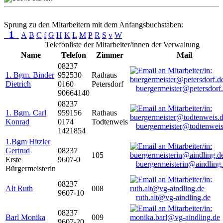
Sprung zu den Mitarbeitern mit dem Anfangsbuchstaben:
1
A
B
C
f
G
H
K
L
M
P
R
S
v
W
Telefonliste der Mitarbeiter/innen der Verwaltung
Name
Telefon
Zimmer
Mail
08237
1. Bgm. Binder
952530
Rathaus
Dietrich
0160
Petersdorf
buergermeister@petersdorf
90664140
08237
1. Bgm. Carl
959156
Rathaus
Konrad
0174
Todtenweis
buergermeister@todtenweis
1421854
1.Bgm Hitzler
Gertrud
08237
105
Erste
9607-0
buergermeisterin@aindling
Bürgermeisterin
08237
Alt Ruth
008
9607-10
ruth.alt@vg-aindling.de
08237
Barl Monika
009
9607-20