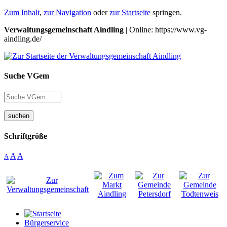
Zum Inhalt
,
zur Navigation
oder
zur Startseite
springen.
Verwaltungsgemeinschaft Aindling
| Online: https://www.vg-
aindling.de/
Suche VGem
suchen
Schriftgröße
A
A
A
Bürgerservice