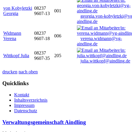
von Kobyletzki
08237
001
Georgia
9607-13
georgia.von-kobyletzki@vg
aindling.de
Widmann
08237
006
Verena
9607-18
verena.widmann@vg-
aindling.de
08237
Wittkopf Julia
205
9607-35
julia.wittkopf@aindling.de
drucken
nach oben
Quicklinks
Kontakt
Inhaltsverzeichnis
Impressum
Datenschutz
Verwaltungsgemeinschaft Aindling