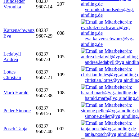
Hundseder
08237
207
Veronika
9607-14
veronika.hundseder@vg-
aindling.de
Katzenschwanz
08237
008
Eva
9607-29
eva.katzenschwanz@vg-
aindling.de
Ledabyll
08237
105
Andrea
9607-0
andrea.ledabyll@vg-aindli
Lottes
08237
109
Christian
9607-21
christian.lottes@vg-aindlin
08237
Marb Harald
108
9607-38
harald.marb@vg-aindling.d
08237
Peller Simone
105
959156
simone.peller@vg-aindling
08237
Posch Tanja
002
9607-40
tanja.posch@vg-aindling.d