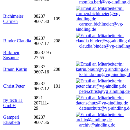
monika.barl@vg-aindling.d
Bichlmeier
08237
109
Carmen
9607-30
carmen.bichlmeier@vg-
aindling.de
08237
Binder Claudia
208
9607-17
claudia.binder@vg-aindling
Birkmeir
08237 95
Susanne
27 55
08237
Braun Katrin
208
9607-16
katrin.braun@vg-aindling.
08237
Christ Peter
101
9607-12
peter.christ@vg-aindling.de
0821
fly-tech IT
207111-
GmbH
29
datenschutz@vg-aindling.d
Gamperl
08237
Elisabeth
9607-36
archiv@aindling.de