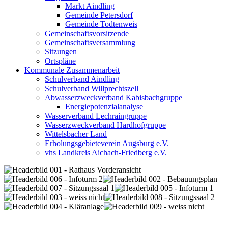
Markt Aindling
Gemeinde Petersdorf
Gemeinde Todtenweis
Gemeinschaftsvorsitzende
Gemeinschaftsversammlung
Sitzungen
Ortspläne
Kommunale Zusammenarbeit
Schulverband Aindling
Schulverband Willprechtszell
Abwasserzweckverband Kabisbachgruppe
Energiepotenzialanalyse
Wasserverband Lechraingruppe
Wasserzweckverband Hardhofgruppe
Wittelsbacher Land
Erholungsgebieteverein Augsburg e.V.
vhs Landkreis Aichach-Friedberg e.V.