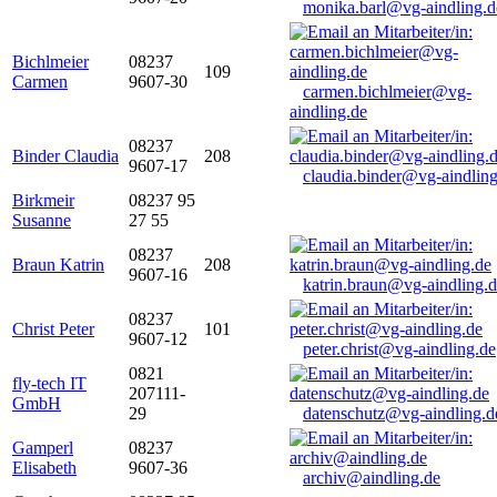
monika.barl@vg-aindling.d
Bichlmeier
08237
109
Carmen
9607-30
carmen.bichlmeier@vg-
aindling.de
08237
Binder Claudia
208
9607-17
claudia.binder@vg-aindling
Birkmeir
08237 95
Susanne
27 55
08237
Braun Katrin
208
9607-16
katrin.braun@vg-aindling.
08237
Christ Peter
101
9607-12
peter.christ@vg-aindling.de
0821
fly-tech IT
207111-
GmbH
29
datenschutz@vg-aindling.d
Gamperl
08237
Elisabeth
9607-36
archiv@aindling.de