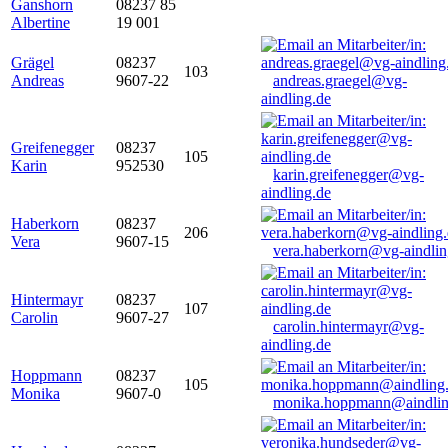
Ganshorn
08237 85
Albertine
19 001
Grägel
08237
103
Andreas
9607-22
andreas.graegel@vg-
aindling.de
Greifenegger
08237
105
Karin
952530
karin.greifenegger@vg-
aindling.de
Haberkorn
08237
206
Vera
9607-15
vera.haberkorn@vg-aindlin
Hintermayr
08237
107
Carolin
9607-27
carolin.hintermayr@vg-
aindling.de
Hoppmann
08237
105
Monika
9607-0
monika.hoppmann@aindlin