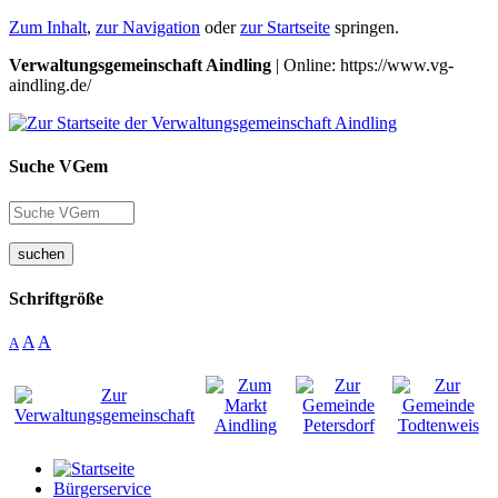
Zum Inhalt
,
zur Navigation
oder
zur Startseite
springen.
Verwaltungsgemeinschaft Aindling
| Online: https://www.vg-
aindling.de/
Suche VGem
suchen
Schriftgröße
A
A
A
Bürgerservice