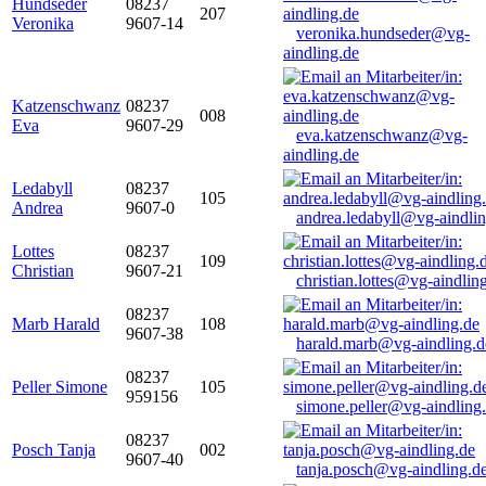
Hundseder
08237
207
Veronika
9607-14
veronika.hundseder@vg-
aindling.de
Katzenschwanz
08237
008
Eva
9607-29
eva.katzenschwanz@vg-
aindling.de
Ledabyll
08237
105
Andrea
9607-0
andrea.ledabyll@vg-aindli
Lottes
08237
109
Christian
9607-21
christian.lottes@vg-aindlin
08237
Marb Harald
108
9607-38
harald.marb@vg-aindling.d
08237
Peller Simone
105
959156
simone.peller@vg-aindling
08237
Posch Tanja
002
9607-40
tanja.posch@vg-aindling.d