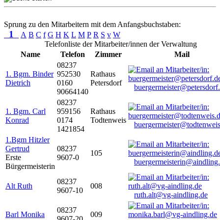
Sprung zu den Mitarbeitern mit dem Anfangsbuchstaben:
1
A
B
C
f
G
H
K
L
M
P
R
S
v
W
Telefonliste der Mitarbeiter/innen der Verwaltung
Name
Telefon
Zimmer
Mail
08237
1. Bgm. Binder
952530
Rathaus
Dietrich
0160
Petersdorf
buergermeister@petersdorf
90664140
08237
1. Bgm. Carl
959156
Rathaus
Konrad
0174
Todtenweis
buergermeister@todtenweis
1421854
1.Bgm Hitzler
Gertrud
08237
105
Erste
9607-0
buergermeisterin@aindling
Bürgermeisterin
08237
Alt Ruth
008
9607-10
ruth.alt@vg-aindling.de
08237
Barl Monika
009
9607-20