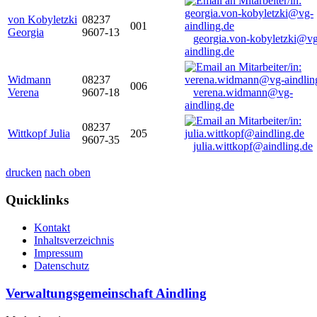
von Kobyletzki
08237
001
Georgia
9607-13
georgia.von-kobyletzki@vg
aindling.de
Widmann
08237
006
Verena
9607-18
verena.widmann@vg-
aindling.de
08237
Wittkopf Julia
205
9607-35
julia.wittkopf@aindling.de
drucken
nach oben
Quicklinks
Kontakt
Inhaltsverzeichnis
Impressum
Datenschutz
Verwaltungsgemeinschaft Aindling