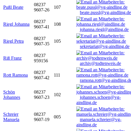
08237
Pußl Beate
107
9607-26
beate.pussl@vg-aindling.de
08237
Riegl Johanna
108
9607-41
johanna.riegl@aindling.de
08237
Riegl Petra
105
9607-35
sekretariat@vg-aindling.de
08237
Riß Franz
959156
archiv@todtenweis.de
08237
Rott Ramona
111
9607-42
ramona.rott@vg-aindling.d
Schön
08237
102
Johannes
9607-23
johannes.schoen@vg-
aindling.de
Schreier
08237
005
Manuela
9607-19
manuela.schreier@vg-
aindling.de