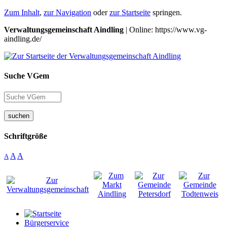
Zum Inhalt
,
zur Navigation
oder
zur Startseite
springen.
Verwaltungsgemeinschaft Aindling
| Online: https://www.vg-
aindling.de/
Suche VGem
suchen
Schriftgröße
A
A
A
Bürgerservice