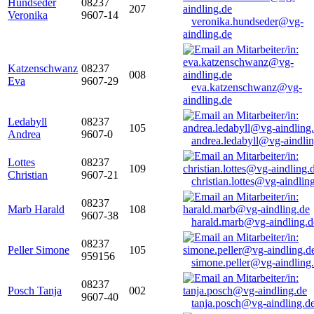
Hundseder
08237
207
Veronika
9607-14
veronika.hundseder@vg-
aindling.de
Katzenschwanz
08237
008
Eva
9607-29
eva.katzenschwanz@vg-
aindling.de
Ledabyll
08237
105
Andrea
9607-0
andrea.ledabyll@vg-aindli
Lottes
08237
109
Christian
9607-21
christian.lottes@vg-aindlin
08237
Marb Harald
108
9607-38
harald.marb@vg-aindling.d
08237
Peller Simone
105
959156
simone.peller@vg-aindling
08237
Posch Tanja
002
9607-40
tanja.posch@vg-aindling.d