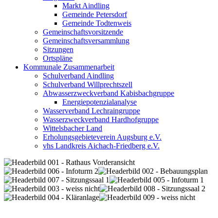
Markt Aindling
Gemeinde Petersdorf
Gemeinde Todtenweis
Gemeinschaftsvorsitzende
Gemeinschaftsversammlung
Sitzungen
Ortspläne
Kommunale Zusammenarbeit
Schulverband Aindling
Schulverband Willprechtszell
Abwasserzweckverband Kabisbachgruppe
Energiepotenzialanalyse
Wasserverband Lechraingruppe
Wasserzweckverband Hardhofgruppe
Wittelsbacher Land
Erholungsgebieteverein Augsburg e.V.
vhs Landkreis Aichach-Friedberg e.V.