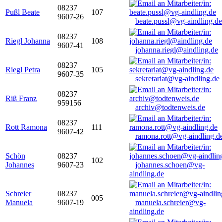
08237
Pußl Beate
107
9607-26
beate.pussl@vg-aindling.de
08237
Riegl Johanna
108
9607-41
johanna.riegl@aindling.de
08237
Riegl Petra
105
9607-35
sekretariat@vg-aindling.de
08237
Riß Franz
959156
archiv@todtenweis.de
08237
Rott Ramona
111
9607-42
ramona.rott@vg-aindling.d
Schön
08237
102
Johannes
9607-23
johannes.schoen@vg-
aindling.de
Schreier
08237
005
Manuela
9607-19
manuela.schreier@vg-
aindling.de