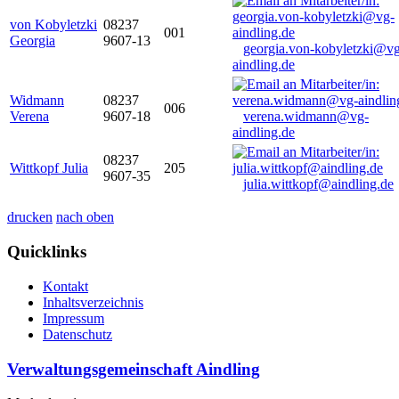
von Kobyletzki
08237
001
Georgia
9607-13
georgia.von-kobyletzki@vg
aindling.de
Widmann
08237
006
Verena
9607-18
verena.widmann@vg-
aindling.de
08237
Wittkopf Julia
205
9607-35
julia.wittkopf@aindling.de
drucken
nach oben
Quicklinks
Kontakt
Inhaltsverzeichnis
Impressum
Datenschutz
Verwaltungsgemeinschaft Aindling