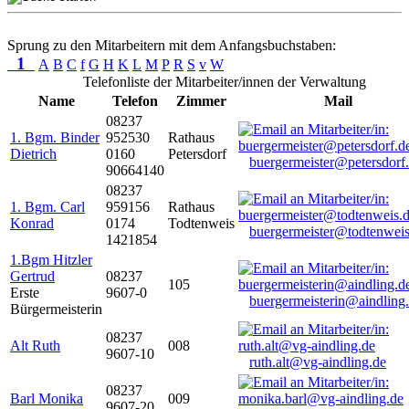
Sprung zu den Mitarbeitern mit dem Anfangsbuchstaben:
1
A
B
C
f
G
H
K
L
M
P
R
S
v
W
Telefonliste der Mitarbeiter/innen der Verwaltung
Name
Telefon
Zimmer
Mail
08237
1. Bgm. Binder
952530
Rathaus
Dietrich
0160
Petersdorf
buergermeister@petersdorf
90664140
08237
1. Bgm. Carl
959156
Rathaus
Konrad
0174
Todtenweis
buergermeister@todtenweis
1421854
1.Bgm Hitzler
Gertrud
08237
105
Erste
9607-0
buergermeisterin@aindling
Bürgermeisterin
08237
Alt Ruth
008
9607-10
ruth.alt@vg-aindling.de
08237
Barl Monika
009
9607-20