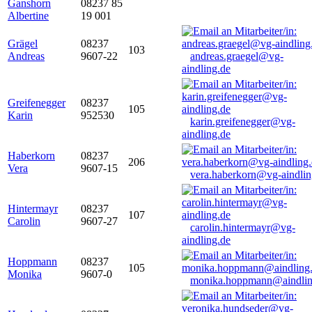
Ganshorn
08237 85
Albertine
19 001
Grägel
08237
103
Andreas
9607-22
andreas.graegel@vg-
aindling.de
Greifenegger
08237
105
Karin
952530
karin.greifenegger@vg-
aindling.de
Haberkorn
08237
206
Vera
9607-15
vera.haberkorn@vg-aindlin
Hintermayr
08237
107
Carolin
9607-27
carolin.hintermayr@vg-
aindling.de
Hoppmann
08237
105
Monika
9607-0
monika.hoppmann@aindlin