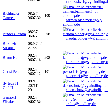
monika.barl@vg-aindling.d
Bichlmeier
08237
109
Carmen
9607-30
carmen.bichlmeier@vg-
aindling.de
08237
Binder Claudia
208
9607-17
claudia.binder@vg-aindling
Birkmeir
08237 95
Susanne
27 55
08237
Braun Katrin
208
9607-16
katrin.braun@vg-aindling.
08237
Christ Peter
101
9607-12
peter.christ@vg-aindling.de
0821
fly-tech IT
207111-
GmbH
29
datenschutz@vg-aindling.d
Gamperl
08237
Elisabeth
9607-36
archiv@aindling.de