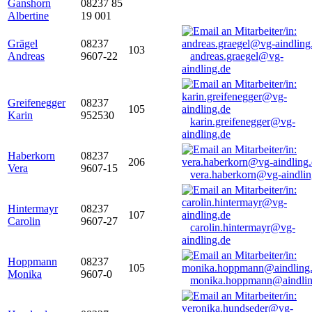
Ganshorn
08237 85
Albertine
19 001
Grägel
08237
103
Andreas
9607-22
andreas.graegel@vg-
aindling.de
Greifenegger
08237
105
Karin
952530
karin.greifenegger@vg-
aindling.de
Haberkorn
08237
206
Vera
9607-15
vera.haberkorn@vg-aindlin
Hintermayr
08237
107
Carolin
9607-27
carolin.hintermayr@vg-
aindling.de
Hoppmann
08237
105
Monika
9607-0
monika.hoppmann@aindlin