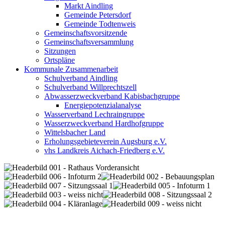
Markt Aindling
Gemeinde Petersdorf
Gemeinde Todtenweis
Gemeinschaftsvorsitzende
Gemeinschaftsversammlung
Sitzungen
Ortspläne
Kommunale Zusammenarbeit
Schulverband Aindling
Schulverband Willprechtszell
Abwasserzweckverband Kabisbachgruppe
Energiepotenzialanalyse
Wasserverband Lechraingruppe
Wasserzweckverband Hardhofgruppe
Wittelsbacher Land
Erholungsgebieteverein Augsburg e.V.
vhs Landkreis Aichach-Friedberg e.V.