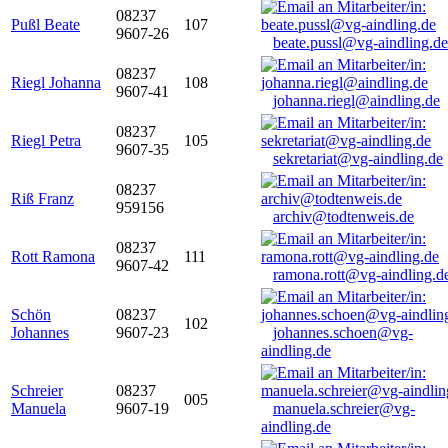
08237
Pußl Beate
107
9607-26
beate.pussl@vg-aindling.de
08237
Riegl Johanna
108
9607-41
johanna.riegl@aindling.de
08237
Riegl Petra
105
9607-35
sekretariat@vg-aindling.de
08237
Riß Franz
959156
archiv@todtenweis.de
08237
Rott Ramona
111
9607-42
ramona.rott@vg-aindling.d
Schön
08237
102
Johannes
9607-23
johannes.schoen@vg-
aindling.de
Schreier
08237
005
Manuela
9607-19
manuela.schreier@vg-
aindling.de