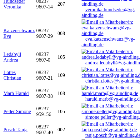
Hundseder
08237
207
Veronika
9607-14
veronika.hundseder@vg-
aindling.de
Katzenschwanz
08237
008
Eva
9607-29
eva.katzenschwanz@vg-
aindling.de
Ledabyll
08237
105
Andrea
9607-0
andrea.ledabyll@vg-aindli
Lottes
08237
109
Christian
9607-21
christian.lottes@vg-aindlin
08237
Marb Harald
108
9607-38
harald.marb@vg-aindling.d
08237
Peller Simone
105
959156
simone.peller@vg-aindling
08237
Posch Tanja
002
9607-40
tanja.posch@vg-aindling.d