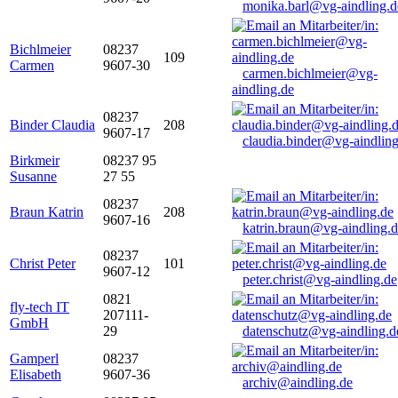
monika.barl@vg-aindling.d
Bichlmeier
08237
109
Carmen
9607-30
carmen.bichlmeier@vg-
aindling.de
08237
Binder Claudia
208
9607-17
claudia.binder@vg-aindling
Birkmeir
08237 95
Susanne
27 55
08237
Braun Katrin
208
9607-16
katrin.braun@vg-aindling.
08237
Christ Peter
101
9607-12
peter.christ@vg-aindling.de
0821
fly-tech IT
207111-
GmbH
29
datenschutz@vg-aindling.d
Gamperl
08237
Elisabeth
9607-36
archiv@aindling.de