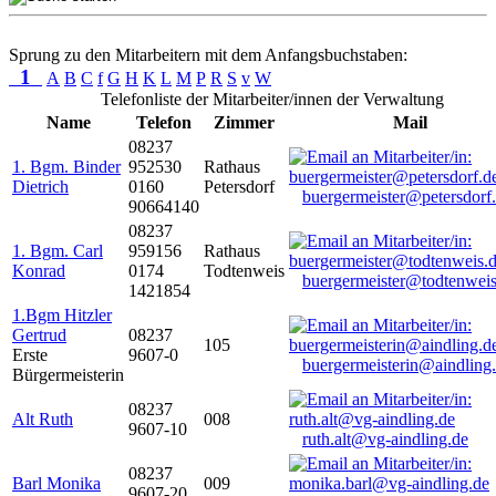
Sprung zu den Mitarbeitern mit dem Anfangsbuchstaben:
1
A
B
C
f
G
H
K
L
M
P
R
S
v
W
Telefonliste der Mitarbeiter/innen der Verwaltung
Name
Telefon
Zimmer
Mail
08237
1. Bgm. Binder
952530
Rathaus
Dietrich
0160
Petersdorf
buergermeister@petersdorf
90664140
08237
1. Bgm. Carl
959156
Rathaus
Konrad
0174
Todtenweis
buergermeister@todtenweis
1421854
1.Bgm Hitzler
Gertrud
08237
105
Erste
9607-0
buergermeisterin@aindling
Bürgermeisterin
08237
Alt Ruth
008
9607-10
ruth.alt@vg-aindling.de
08237
Barl Monika
009
9607-20