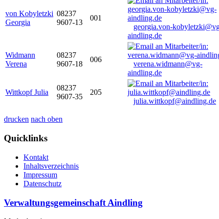
von Kobyletzki
08237
001
Georgia
9607-13
georgia.von-kobyletzki@vg
aindling.de
Widmann
08237
006
Verena
9607-18
verena.widmann@vg-
aindling.de
08237
Wittkopf Julia
205
9607-35
julia.wittkopf@aindling.de
drucken
nach oben
Quicklinks
Kontakt
Inhaltsverzeichnis
Impressum
Datenschutz
Verwaltungsgemeinschaft Aindling