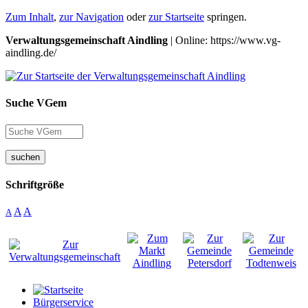
Zum Inhalt
,
zur Navigation
oder
zur Startseite
springen.
Verwaltungsgemeinschaft Aindling
| Online: https://www.vg-
aindling.de/
Suche VGem
suchen
Schriftgröße
A
A
A
Bürgerservice