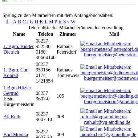
Sprung zu den Mitarbeitern mit dem Anfangsbuchstaben:
1
A
B
C
f
G
H
K
L
M
P
R
S
v
W
Telefonliste der Mitarbeiter/innen der Verwaltung
Name
Telefon
Zimmer
Mail
08237
1. Bgm. Binder
952530
Rathaus
Dietrich
0160
Petersdorf
buergermeister@petersdorf
90664140
08237
1. Bgm. Carl
959156
Rathaus
Konrad
0174
Todtenweis
buergermeister@todtenweis
1421854
1.Bgm Hitzler
Gertrud
08237
105
Erste
9607-0
buergermeisterin@aindling
Bürgermeisterin
08237
Alt Ruth
008
9607-10
ruth.alt@vg-aindling.de
08237
Barl Monika
009
9607-20