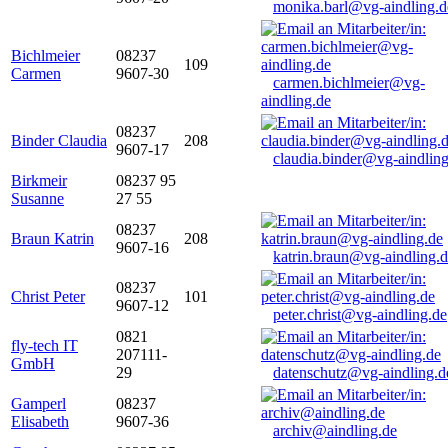
monika.barl@vg-aindling.d
Bichlmeier
08237
109
Carmen
9607-30
carmen.bichlmeier@vg-
aindling.de
08237
Binder Claudia
208
9607-17
claudia.binder@vg-aindling
Birkmeir
08237 95
Susanne
27 55
08237
Braun Katrin
208
9607-16
katrin.braun@vg-aindling.
08237
Christ Peter
101
9607-12
peter.christ@vg-aindling.de
0821
fly-tech IT
207111-
GmbH
29
datenschutz@vg-aindling.d
Gamperl
08237
Elisabeth
9607-36
archiv@aindling.de