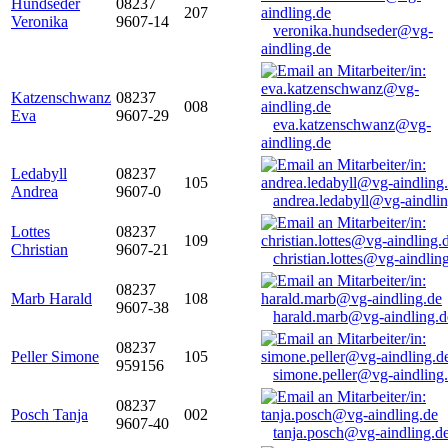
Hundseder
08237
207
Veronika
9607-14
veronika.hundseder@vg-
aindling.de
Katzenschwanz
08237
008
Eva
9607-29
eva.katzenschwanz@vg-
aindling.de
Ledabyll
08237
105
Andrea
9607-0
andrea.ledabyll@vg-aindli
Lottes
08237
109
Christian
9607-21
christian.lottes@vg-aindlin
08237
Marb Harald
108
9607-38
harald.marb@vg-aindling.d
08237
Peller Simone
105
959156
simone.peller@vg-aindling
08237
Posch Tanja
002
9607-40
tanja.posch@vg-aindling.d