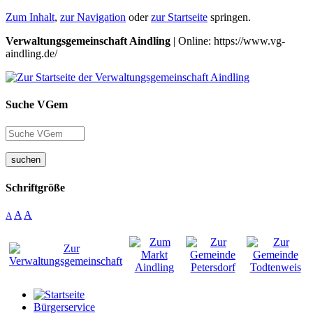
Zum Inhalt
,
zur Navigation
oder
zur Startseite
springen.
Verwaltungsgemeinschaft Aindling
| Online: https://www.vg-
aindling.de/
Suche VGem
suchen
Schriftgröße
A
A
A
Bürgerservice