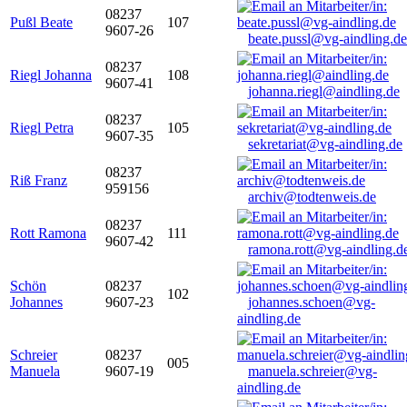
08237
Pußl Beate
107
9607-26
beate.pussl@vg-aindling.de
08237
Riegl Johanna
108
9607-41
johanna.riegl@aindling.de
08237
Riegl Petra
105
9607-35
sekretariat@vg-aindling.de
08237
Riß Franz
959156
archiv@todtenweis.de
08237
Rott Ramona
111
9607-42
ramona.rott@vg-aindling.d
Schön
08237
102
Johannes
9607-23
johannes.schoen@vg-
aindling.de
Schreier
08237
005
Manuela
9607-19
manuela.schreier@vg-
aindling.de