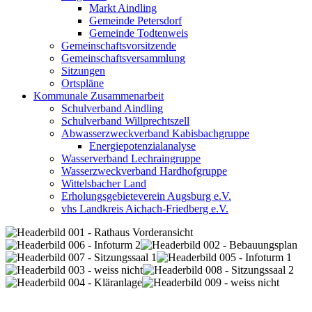
Markt Aindling
Gemeinde Petersdorf
Gemeinde Todtenweis
Gemeinschaftsvorsitzende
Gemeinschaftsversammlung
Sitzungen
Ortspläne
Kommunale Zusammenarbeit
Schulverband Aindling
Schulverband Willprechtszell
Abwasserzweckverband Kabisbachgruppe
Energiepotenzialanalyse
Wasserverband Lechraingruppe
Wasserzweckverband Hardhofgruppe
Wittelsbacher Land
Erholungsgebieteverein Augsburg e.V.
vhs Landkreis Aichach-Friedberg e.V.