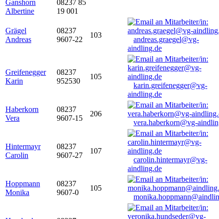
Ganshorn
08237 85
Albertine
19 001
Grägel
08237
103
Andreas
9607-22
andreas.graegel@vg-
aindling.de
Greifenegger
08237
105
Karin
952530
karin.greifenegger@vg-
aindling.de
Haberkorn
08237
206
Vera
9607-15
vera.haberkorn@vg-aindlin
Hintermayr
08237
107
Carolin
9607-27
carolin.hintermayr@vg-
aindling.de
Hoppmann
08237
105
Monika
9607-0
monika.hoppmann@aindlin