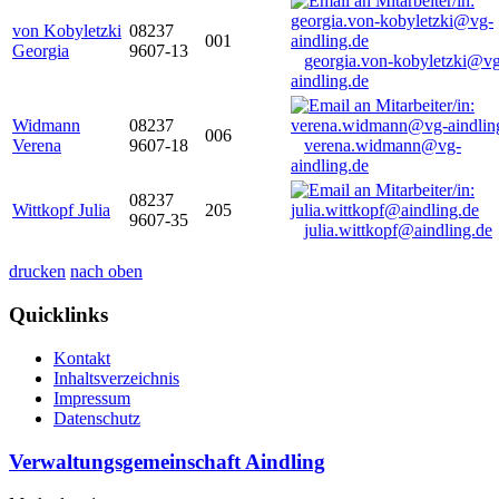
von Kobyletzki
08237
001
Georgia
9607-13
georgia.von-kobyletzki@vg
aindling.de
Widmann
08237
006
Verena
9607-18
verena.widmann@vg-
aindling.de
08237
Wittkopf Julia
205
9607-35
julia.wittkopf@aindling.de
drucken
nach oben
Quicklinks
Kontakt
Inhaltsverzeichnis
Impressum
Datenschutz
Verwaltungsgemeinschaft Aindling