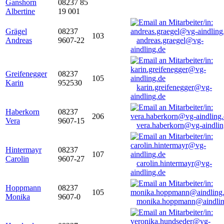
Ganshorn
08237 85
Albertine
19 001
Grägel
08237
103
Andreas
9607-22
andreas.graegel@vg-
aindling.de
Greifenegger
08237
105
Karin
952530
karin.greifenegger@vg-
aindling.de
Haberkorn
08237
206
Vera
9607-15
vera.haberkorn@vg-aindlin
Hintermayr
08237
107
Carolin
9607-27
carolin.hintermayr@vg-
aindling.de
Hoppmann
08237
105
Monika
9607-0
monika.hoppmann@aindlin