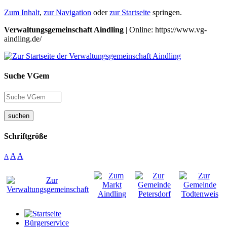
Zum Inhalt
,
zur Navigation
oder
zur Startseite
springen.
Verwaltungsgemeinschaft Aindling
| Online: https://www.vg-
aindling.de/
Suche VGem
suchen
Schriftgröße
A
A
A
Bürgerservice