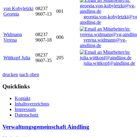
von Kobyletzki
08237
001
Georgia
9607-13
georgia.von-kobyletzki@vg
aindling.de
Widmann
08237
006
Verena
9607-18
verena.widmann@vg-
aindling.de
08237
Wittkopf Julia
205
9607-35
julia.wittkopf@aindling.de
drucken
nach oben
Quicklinks
Kontakt
Inhaltsverzeichnis
Impressum
Datenschutz
Verwaltungsgemeinschaft Aindling