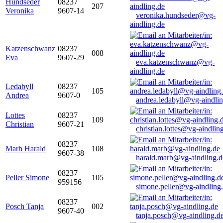
Hundseder
08237
207
Veronika
9607-14
veronika.hundseder@vg-
aindling.de
Katzenschwanz
08237
008
Eva
9607-29
eva.katzenschwanz@vg-
aindling.de
Ledabyll
08237
105
Andrea
9607-0
andrea.ledabyll@vg-aindli
Lottes
08237
109
Christian
9607-21
christian.lottes@vg-aindlin
08237
Marb Harald
108
9607-38
harald.marb@vg-aindling.d
08237
Peller Simone
105
959156
simone.peller@vg-aindling
08237
Posch Tanja
002
9607-40
tanja.posch@vg-aindling.d