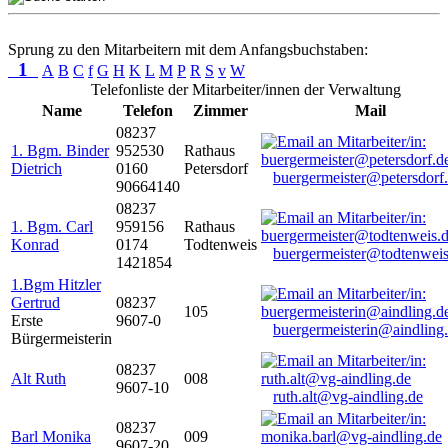
Sprung zu den Mitarbeitern mit dem Anfangsbuchstaben:
1
A
B
C
f
G
H
K
L
M
P
R
S
v
W
Telefonliste der Mitarbeiter/innen der Verwaltung
Name
Telefon
Zimmer
Mail
08237
1. Bgm. Binder
952530
Rathaus
Dietrich
0160
Petersdorf
buergermeister@petersdorf
90664140
08237
1. Bgm. Carl
959156
Rathaus
Konrad
0174
Todtenweis
buergermeister@todtenweis
1421854
1.Bgm Hitzler
Gertrud
08237
105
Erste
9607-0
buergermeisterin@aindling
Bürgermeisterin
08237
Alt Ruth
008
9607-10
ruth.alt@vg-aindling.de
08237
Barl Monika
009
9607-20