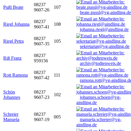
08237
Pußl Beate
107
9607-26
beate.pussl@vg-aindling.de
08237
Riegl Johanna
108
9607-41
johanna.riegl@aindling.de
08237
Riegl Petra
105
9607-35
sekretariat@vg-aindling.de
08237
Riß Franz
959156
archiv@todtenweis.de
08237
Rott Ramona
111
9607-42
ramona.rott@vg-aindling.d
Schön
08237
102
Johannes
9607-23
johannes.schoen@vg-
aindling.de
Schreier
08237
005
Manuela
9607-19
manuela.schreier@vg-
aindling.de