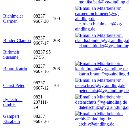
monika.barl@vg-aindling.d
Bichlmeier
08237
109
Carmen
9607-30
carmen.bichlmeier@vg-
aindling.de
08237
Binder Claudia
208
9607-17
claudia.binder@vg-aindling
Birkmeir
08237 95
Susanne
27 55
08237
Braun Katrin
208
9607-16
katrin.braun@vg-aindling.
08237
Christ Peter
101
9607-12
peter.christ@vg-aindling.de
0821
fly-tech IT
207111-
GmbH
29
datenschutz@vg-aindling.d
Gamperl
08237
Elisabeth
9607-36
archiv@aindling.de