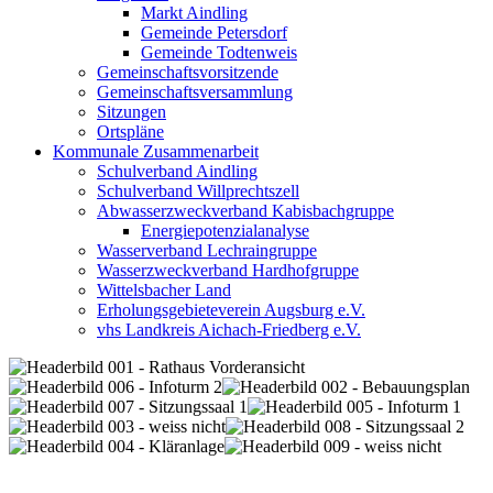
Markt Aindling
Gemeinde Petersdorf
Gemeinde Todtenweis
Gemeinschaftsvorsitzende
Gemeinschaftsversammlung
Sitzungen
Ortspläne
Kommunale Zusammenarbeit
Schulverband Aindling
Schulverband Willprechtszell
Abwasserzweckverband Kabisbachgruppe
Energiepotenzialanalyse
Wasserverband Lechraingruppe
Wasserzweckverband Hardhofgruppe
Wittelsbacher Land
Erholungsgebieteverein Augsburg e.V.
vhs Landkreis Aichach-Friedberg e.V.