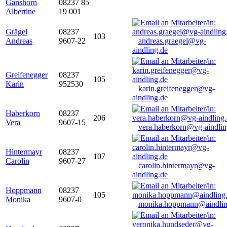
Ganshorn
08237 85
Albertine
19 001
Grägel
08237
103
Andreas
9607-22
andreas.graegel@vg-
aindling.de
Greifenegger
08237
105
Karin
952530
karin.greifenegger@vg-
aindling.de
Haberkorn
08237
206
Vera
9607-15
vera.haberkorn@vg-aindlin
Hintermayr
08237
107
Carolin
9607-27
carolin.hintermayr@vg-
aindling.de
Hoppmann
08237
105
Monika
9607-0
monika.hoppmann@aindlin