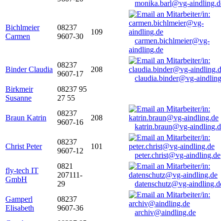
monika.barl@vg-aindling.d
Bichlmeier
08237
109
Carmen
9607-30
carmen.bichlmeier@vg-
aindling.de
08237
Binder Claudia
208
9607-17
claudia.binder@vg-aindling
Birkmeir
08237 95
Susanne
27 55
08237
Braun Katrin
208
9607-16
katrin.braun@vg-aindling.
08237
Christ Peter
101
9607-12
peter.christ@vg-aindling.de
0821
fly-tech IT
207111-
GmbH
29
datenschutz@vg-aindling.d
Gamperl
08237
Elisabeth
9607-36
archiv@aindling.de