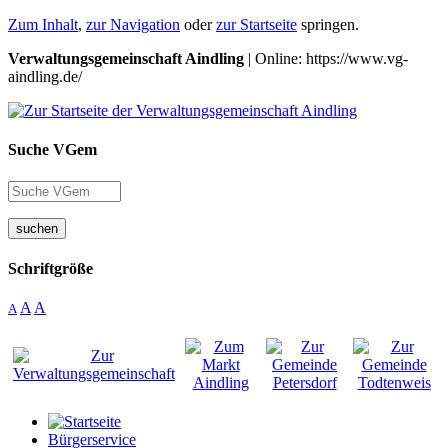
Zum Inhalt
,
zur Navigation
oder
zur Startseite
springen.
Verwaltungsgemeinschaft Aindling
| Online: https://www.vg-
aindling.de/
Suche VGem
suchen
Schriftgröße
A
A
A
Bürgerservice