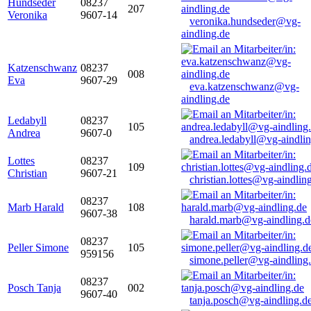
Hundseder
08237
207
Veronika
9607-14
veronika.hundseder@vg-
aindling.de
Katzenschwanz
08237
008
Eva
9607-29
eva.katzenschwanz@vg-
aindling.de
Ledabyll
08237
105
Andrea
9607-0
andrea.ledabyll@vg-aindli
Lottes
08237
109
Christian
9607-21
christian.lottes@vg-aindlin
08237
Marb Harald
108
9607-38
harald.marb@vg-aindling.d
08237
Peller Simone
105
959156
simone.peller@vg-aindling
08237
Posch Tanja
002
9607-40
tanja.posch@vg-aindling.d