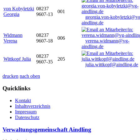
von Kobyletzki
08237
001
Georgia
9607-13
georgia.von-kobyletzki@vg
aindling.de
Widmann
08237
006
Verena
9607-18
verena.widmann@vg-
aindling.de
08237
Wittkopf Julia
205
9607-35
julia.wittkopf@aindling.de
drucken
nach oben
Quicklinks
Kontakt
Inhaltsverzeichnis
Impressum
Datenschutz
Verwaltungsgemeinschaft Aindling