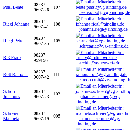
08237
Pußl Beate
107
9607-26
beate.pussl@vg-aindling.de
08237
Riegl Johanna
108
9607-41
johanna.riegl@aindling.de
08237
Riegl Petra
105
9607-35
sekretariat@vg-aindling.de
08237
Riß Franz
959156
archiv@todtenweis.de
08237
Rott Ramona
111
9607-42
ramona.rott@vg-aindling.d
Schön
08237
102
Johannes
9607-23
johannes.schoen@vg-
aindling.de
Schreier
08237
005
Manuela
9607-19
manuela.schreier@vg-
aindling.de