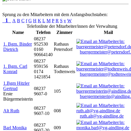
Sprung zu den Mitarbeitern mit dem Anfangsbuchstaben:
1
A
B
C
f
G
H
K
L
M
P
R
S
v
W
Telefonliste der Mitarbeiter/innen der Verwaltung
Name
Telefon
Zimmer
Mail
08237
1. Bgm. Binder
952530
Rathaus
Dietrich
0160
Petersdorf
buergermeister@petersdorf
90664140
08237
1. Bgm. Carl
959156
Rathaus
Konrad
0174
Todtenweis
buergermeister@todtenweis
1421854
1.Bgm Hitzler
Gertrud
08237
105
Erste
9607-0
buergermeisterin@aindling
Bürgermeisterin
08237
Alt Ruth
008
9607-10
ruth.alt@vg-aindling.de
08237
Barl Monika
009
9607-20